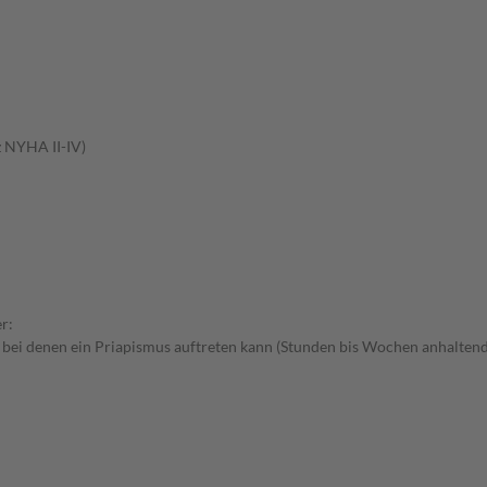
z NYHA II-IV)
r:
 bei denen ein Priapismus auftreten kann (Stunden bis Wochen anhaltend