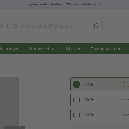
versandkostenfrei
ab 29 € und für E-Rezepte
letzungen
Sonnenschutz
Marken
Themenwelten
Sparti
84 St
(1,07 € 
28 St
(1,51 € 
14 St
(1,62 € 