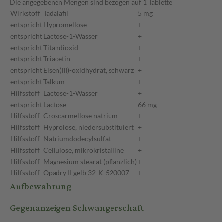
Die angegebenen Mengen sind bezogen auf 1 Tablette
Wirkstoff
Tadalafil
5 mg
entspricht
Hypromellose
+
entspricht
Lactose-1-Wasser
+
entspricht
Titandioxid
+
entspricht
Triacetin
+
entspricht
Eisen(III)-oxidhydrat, schwarz
+
entspricht
Talkum
+
Hilfsstoff
Lactose-1-Wasser
+
entspricht
Lactose
66 mg
Hilfsstoff
Croscarmellose natrium
+
Hilfsstoff
Hyprolose, niedersubstituiert
+
Hilfsstoff
Natriumdodecylsulfat
+
Hilfsstoff
Cellulose, mikrokristalline
+
Hilfsstoff
Magnesium stearat (pflanzlich)
+
Hilfsstoff
Opadry II gelb 32-K-520007
+
Aufbewahrung
Gegenanzeigen Schwangerschaft