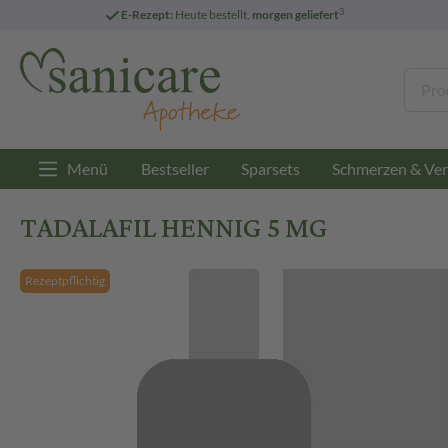
3
E-Rezept:
Heute bestellt,
morgen geliefert
Menü
Bestseller
Sparsets
Schmerzen & Ver
TADALAFIL HENNIG 5 MG
Rezeptpflichtig