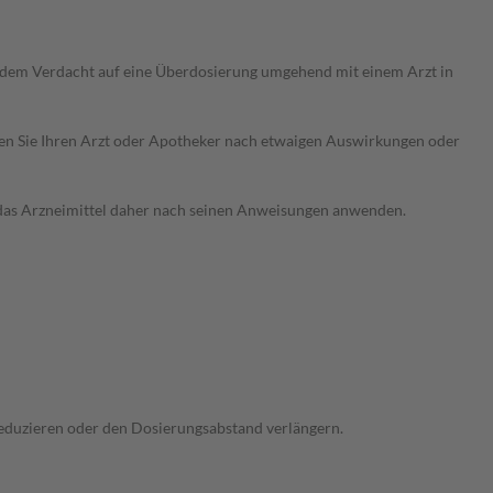
i dem Verdacht auf eine Überdosierung umgehend mit einem Arzt in
ragen Sie Ihren Arzt oder Apotheker nach etwaigen Auswirkungen oder
e das Arzneimittel daher nach seinen Anweisungen anwenden.
 reduzieren oder den Dosierungsabstand verlängern.