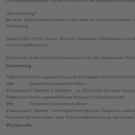
Die Anwendungsdauer richtet sich nach Art der Beschwerde und/ode
Überdosierung?
Bei einer Überdosierung kann es unter anderem zu Kopfschmerzen, V
Verbindung.
Generell gilt: Achten Sie vor allem bei Säuglingen, Kleinkindern un
Vorsichtsmaßnahmen.
Eine vom Arzt verordnete Dosierung kann von den Angaben der Packun
Dosierung
Allgemeine Dosierungsempfehlung als Einmalgabe-Erektile Dysfunkt
Wer
Einzeldosis
Gesamtdosis
Wann
Erwachsene
2 Tabletten
2 Tabletten
ca. 30 Minuten vor einer sexuell
Allgemeine Dosierungsempfehlung-Benignes Prostatasyndrom:
Wer
Einzeldosis
Gesamtdosis
Wann
Erwachsene
1 Tablette
1-mal täglich
zum gleichen Zeitpunkt, unabhä
Patienten mit einer Leber- oder Nierenfunktionsstörung: Sie müssen 
Wirkstoffe