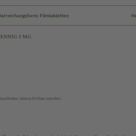
arreichungsform: Filmtabletten
He
HENNIG 5 MG
 Apotheker überschritten werden.