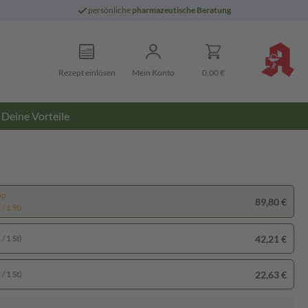
persönliche
pharmazeutische Beratung
Rezept einlösen
Mein Konto
0,00 €
Deine Vorteile
pp
89,80 €
/ 1 St)
42,21 €
/ 1 St)
22,63 €
/ 1 St)