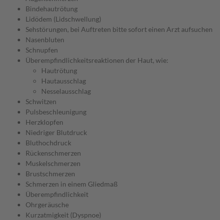
Bindehautrötung
Lidödem (Lidschwellung)
Sehstörungen, bei Auftreten bitte sofort einen Arzt aufsuchen
Nasenbluten
Schnupfen
Überempfindlichkeitsreaktionen der Haut, wie:
Hautrötung
Hautausschlag
Nesselausschlag
Schwitzen
Pulsbeschleunigung
Herzklopfen
Niedriger Blutdruck
Bluthochdruck
Rückenschmerzen
Muskelschmerzen
Brustschmerzen
Schmerzen in einem Gliedmaß
Überempfindlichkeit
Ohrgeräusche
Kurzatmigkeit (Dyspnoe)