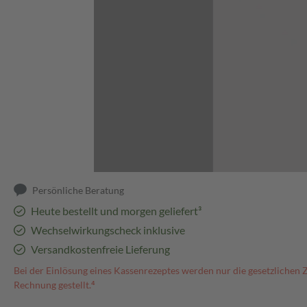
Abbildung kann abweichen
Persönliche Beratung
Heute bestellt und morgen geliefert³
Wechselwirkungscheck inklusive
Versandkostenfreie Lieferung
Bei der Einlösung eines Kassenrezeptes werden nur die gesetzlichen 
Rechnung gestellt.⁴