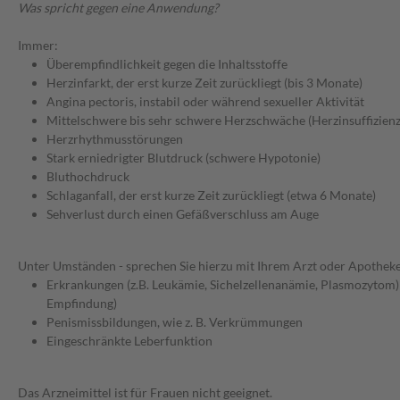
Was spricht gegen eine Anwendung?
Immer:
Überempfindlichkeit gegen die Inhaltsstoffe
Herzinfarkt, der erst kurze Zeit zurückliegt (bis 3 Monate)
Angina pectoris, instabil oder während sexueller Aktivität
Mittelschwere bis sehr schwere Herzschwäche (Herzinsuffizien
Herzrhythmusstörungen
Stark erniedrigter Blutdruck (schwere Hypotonie)
Bluthochdruck
Schlaganfall, der erst kurze Zeit zurückliegt (etwa 6 Monate)
Sehverlust durch einen Gefäßverschluss am Auge
Unter Umständen - sprechen Sie hierzu mit Ihrem Arzt oder Apotheke
Erkrankungen (z.B. Leukämie, Sichelzellenanämie, Plasmozytom)
Empfindung)
Penismissbildungen, wie z. B. Verkrümmungen
Eingeschränkte Leberfunktion
Das Arzneimittel ist für Frauen nicht geeignet.