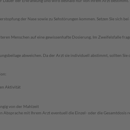
r Dauer der Erkrankung und wird deshalb nur von Ihrem Arzt bestimmt.
erstopfung der Nase sowie zu Sehstörungen kommen. Setzen Sie sich be
d älteren Menschen auf eine gewissenhafte Dosierung. Im Zweifelsfalle f
gsbeilage abweichen. Da der Arzt sie individuell abstimmt, sollten Si
ion:
en Aktivität
ngig von der Mahlzeit
in Absprache mit Ihrem Arzt eventuell die Einzel- oder die Gesamtdosis