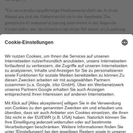
4
Für verschreibungspflichtige Medikamente stellt der Arzt ein
Rezept aus und der Patient erhält sie in der Apotheke. Die
gesetzliche Krankenversicherung übernimmt in der Regel die
Kosten dafür, der Versicherte trägt einen Teil davon als Zuzahlung
mit.
Grundsätzlich leisten Mitglieder Zuzahlungen in Höhe von zehn
Prozent des Abgabepreises,
mindestens
jedoch
fünf Euro
und
höchstens zehn Euro.
Es sind jedoch nie mehr als die tatsächlichen
Kosten der Leistung zu entrichten.
Diese Regeln gelten grundsätzlich auch für Online-Apotheken.
Bei Heilmitteln und häuslicher Krankenpflege beträgt die
Zuzahlung zehn Prozent der Kosten sowie zehn Euro je
Verordnung.
Um das Engagement der Versicherten für ihre eigene Gesundheit zu
stärken und die besondere Stellung der Familie zu unterstützen,
fallen
keine Zuzahlungen
an bei:
• Kindern und Jugendlichen bis zum vollendeten 18. Lebensjahr
mit Ausnahme der Fahrkosten
• Untersuchungen zur Vorsorge und Früherkennung, die von der
GKV getragen werden