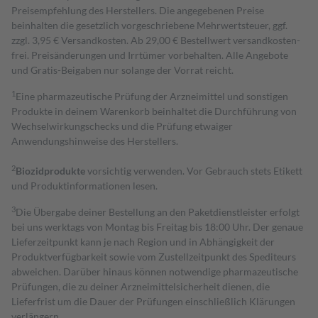
Preisempfehlung des Herstellers. Die angegebenen Preise
beinhalten die gesetzlich vorgeschriebene Mehrwertsteuer, ggf.
zzgl. 3,95 € Versandkosten. Ab 29,00 € Bestell­wert versand­kosten­
frei. Preisänderungen und Irrtümer vorbehalten. Alle Angebote
und Gratis-Beigaben nur solange der Vorrat reicht.
1
Eine pharmazeutische Prüfung der Arzneimittel und sonstigen
Produkte in deinem Warenkorb beinhaltet die Durchführung von
Wechselwirkungschecks und die Prüfung etwaiger
Anwendungshinweise des Herstellers.
2
Biozidprodukte
vorsichtig verwenden. Vor Gebrauch stets Etikett
und Produktinformationen lesen.
3
Die Übergabe deiner Bestellung an den Paketdienstleister erfolgt
bei uns werktags von Montag bis Freitag bis 18:00 Uhr. Der genaue
Lieferzeitpunkt kann je nach Region und in Abhängigkeit der
Produktverfügbarkeit sowie vom Zustellzeitpunkt des Spediteurs
abweichen. Darüber hinaus können notwendige pharmazeutische
Prüfungen, die zu deiner Arzneimittelsicherheit dienen, die
Lieferfrist um die Dauer der Prüfungen einschließlich Klärungen
verlängern.