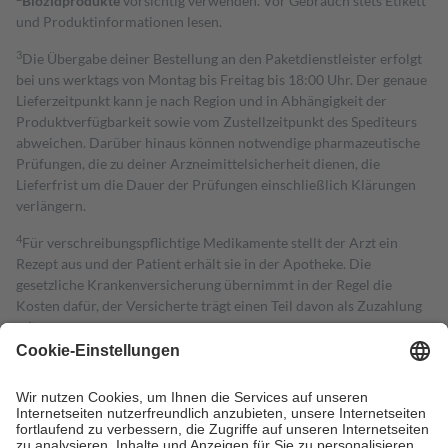
Biozidprodukte
vorsichtig verwenden. Vor Gebrauch stets Etikett
und Produktinformationen lesen.
3
Die Übergabe deiner Bestellung an den Paketdienstleister erfolgt
bei uns werktags von Montag bis Freitag bis 18:00 Uhr. Der genaue
Lieferzeitpunkt kann je nach Region und in Abhängigkeit der
Produktverfügbarkeit sowie vom Zustellzeitpunkt des Spediteurs
abweichen. Darüber hinaus können notwendige pharmazeutische
Prüfungen, die zu deiner Arzneimittelsicherheit dienen, die
Lieferfrist um die Dauer der Prüfungen einschließlich Klärungen
verlängern.
4
Für verschreibungspflichtige Medikamente stellt der Arzt ein
Rezept aus und der Patient erhält sie in der Apotheke. Die
gesetzliche Krankenversicherung übernimmt in der Regel die
Kosten dafür, der Versicherte trägt einen Teil davon als Zuzahlung
mit.
Grundsätzlich leisten Mitglieder Zuzahlungen in Höhe von zehn
Prozent des Abgabepreises,
mindestens
jedoch
fünf Euro
und
höchstens zehn Euro.
Es sind jedoch nie mehr als die tatsächlichen
Kosten der Leistung zu entrichten.
Diese Regeln gelten grundsätzlich auch für Online-Apotheken.