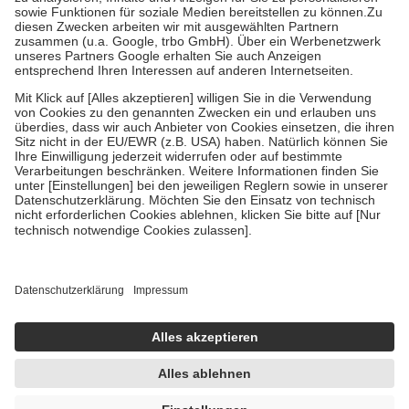
Bei Heilmitteln und häuslicher Krankenpflege beträgt die
Zuzahlung zehn Prozent der Kosten sowie zehn Euro je
Verordnung.
Um das Engagement der Versicherten für ihre eigene Gesundheit zu
stärken und die besondere Stellung der Familie zu unterstützen,
fallen
keine Zuzahlungen
an bei:
• Kindern und Jugendlichen bis zum vollendeten 18. Lebensjahr
mit Ausnahme der Fahrkosten
• Untersuchungen zur Vorsorge und Früherkennung, die von der
GKV getragen werden
• empfohlenen Schutzimpfungen
• Harn- und Blutteststreifen
Wir nutzen Trusted Shops als unabhängigen Dienstleister für die
Einholung von Bewertungen. Trusted Shops hat Maßnahmen
getroffen, um sicherzustellen, dass es sich um echte Bewertungen
handelt. Mehr Informationen findest du hier:
https://help.etrusted.com/hc/de/articles/4419944605341
Einige Bilder und Inhalte wurden unter Zuhilfenahme künstlicher
Intelligenz erstellt.