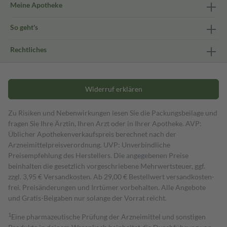
Meine Apotheke
So geht's
Rechtliches
Widerruf erklären
Zu Risiken und Nebenwirkungen lesen Sie die Packungsbeilage und
fragen Sie Ihre Ärztin, Ihren Arzt oder in Ihrer Apotheke. AVP:
Üblicher Apothekenverkaufspreis berechnet nach der
Arzneimittelpreisverordnung. UVP: Unverbindliche
Preisempfehlung des Herstellers. Die angegebenen Preise
beinhalten die gesetzlich vorgeschriebene Mehrwertsteuer, ggf.
zzgl. 3,95 € Versandkosten. Ab 29,00 € Bestell­wert versand­kosten­
frei. Preisänderungen und Irrtümer vorbehalten. Alle Angebote
und Gratis-Beigaben nur solange der Vorrat reicht.
1
Eine pharmazeutische Prüfung der Arzneimittel und sonstigen