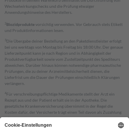
Produkte in deinem Warenkorb beinhaltet die Durchführung von
Wechselwirkungschecks und die Prüfung etwaiger
Anwendungshinweise des Herstellers.
2
Biozidprodukte
vorsichtig verwenden. Vor Gebrauch stets Etikett
und Produktinformationen lesen.
3
Die Übergabe deiner Bestellung an den Paketdienstleister erfolgt
bei uns werktags von Montag bis Freitag bis 18:00 Uhr. Der genaue
Lieferzeitpunkt kann je nach Region und in Abhängigkeit der
Produktverfügbarkeit sowie vom Zustellzeitpunkt des Spediteurs
abweichen. Darüber hinaus können notwendige pharmazeutische
Prüfungen, die zu deiner Arzneimittelsicherheit dienen, die
Lieferfrist um die Dauer der Prüfungen einschließlich Klärungen
verlängern.
4
Für verschreibungspflichtige Medikamente stellt der Arzt ein
Rezept aus und der Patient erhält sie in der Apotheke. Die
gesetzliche Krankenversicherung übernimmt in der Regel die
Kosten dafür, der Versicherte trägt einen Teil davon als Zuzahlung
mit.
Grundsätzlich leisten Mitglieder Zuzahlungen in Höhe von zehn