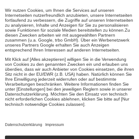
Prozent des Abgabepreises,
mindestens
jedoch
fünf Euro
und
höchstens zehn Euro.
Es sind jedoch nie mehr als die tatsächlichen
Kosten der Leistung zu entrichten.
Diese Regeln gelten grundsätzlich auch für Online-Apotheken.
Bei Heilmitteln und häuslicher Krankenpflege beträgt die
Zuzahlung zehn Prozent der Kosten sowie zehn Euro je
Verordnung.
Um das Engagement der Versicherten für ihre eigene Gesundheit zu
stärken und die besondere Stellung der Familie zu unterstützen,
fallen
keine Zuzahlungen
an bei:
• Kindern und Jugendlichen bis zum vollendeten 18. Lebensjahr
mit Ausnahme der Fahrkosten
• Untersuchungen zur Vorsorge und Früherkennung, die von der
GKV getragen werden
• empfohlenen Schutzimpfungen
• Harn- und Blutteststreifen
Wir nutzen Trusted Shops als unabhängigen Dienstleister für die
Einholung von Bewertungen. Trusted Shops hat Maßnahmen
getroffen, um sicherzustellen, dass es sich um echte Bewertungen
handelt. Mehr Informationen findest du hier:
https://help.etrusted.com/hc/de/articles/4419944605341