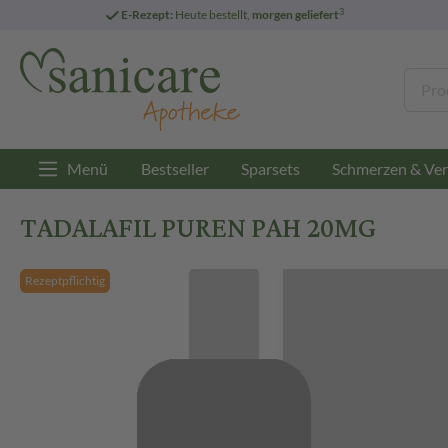
3
E-Rezept:
Heute bestellt,
morgen geliefert
Menü
Bestseller
Sparsets
Schmerzen & Ver
TADALAFIL PUREN PAH 20MG
Rezeptpflichtig