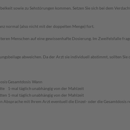
belkeit sowie zu Sehstörungen kommen. Setzen Sie sich bei dem Verdach
z normal (also nicht mit der doppelten Menge) fort.
d älteren Menschen auf eine gewissenhafte Dosierung. Im Zweifelsfalle f
gsbeilage abweichen. Da der Arzt sie individuell abstimmt, sollten Si
osis
Gesamtdosis
Wann
tte
1-mal täglich
unabhängig von der Mahlzeit
tten
1-mal täglich
unabhängig von der Mahlzeit
in Absprache mit Ihrem Arzt eventuell die Einzel- oder die Gesamtdosis