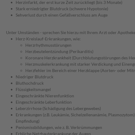
Herzinfarkt, der erst kurze Zeit zurückliegt (bis 3 Monate)
Stark erniedrigter Blutdruck (schwere Hypotonie)
Sehverlust durch einen Gefäßverschluss am Auge
Unter Umständen - sprechen Sie hierzu mit Ihrem Arzt oder Apotheke
Herz-Kreislauf-Erkrankungen, wie:
Herzrhythmusstörungen
Herzbeutelentzündung (Perikarditis)
Koronare Herzkrankheit (Durchblutungsstörungen des He
Herzmuskelerkrankung mit starker Verdickung und Einen
Herzfehler im Bereich einer Herzklappe (Aorten- oder Mitr
Niedriger Blutdruck
Bluthochdruck
Flüssigkeitsmangel
Eingeschränkte Nierenfunktion
Eingeschränkte Leberfunktion
Leberzirrhose (Schädigung des Lebergewebes)
Erkrankungen (z.B. Leukämie, Sichelzellenanämie, Plasmozytom)
Empfindung)
Penismissbildungen, wie z. B. Verkrümmungen
Erbliche Netzhauterkrankung der Augen