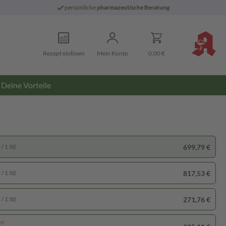
persönliche
pharmazeutische Beratung
Rezept einlösen
Mein Konto
0,00 €
Deine Vorteile
699,79 €
/ 1 St)
817,53 €
/ 1 St)
271,76 €
/ 1 St)
pp