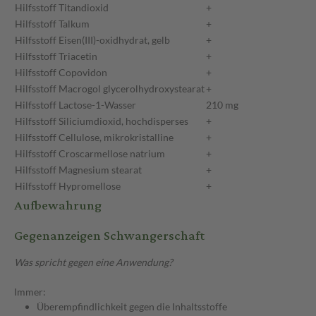
Hilfsstoff
Titandioxid
+
Hilfsstoff
Talkum
+
Hilfsstoff
Eisen(III)-oxidhydrat, gelb
+
Hilfsstoff
Triacetin
+
Hilfsstoff
Copovidon
+
Hilfsstoff
Macrogol glycerolhydroxystearat
+
Hilfsstoff
Lactose-1-Wasser
210 mg
Hilfsstoff
Siliciumdioxid, hochdisperses
+
Hilfsstoff
Cellulose, mikrokristalline
+
Hilfsstoff
Croscarmellose natrium
+
Hilfsstoff
Magnesium stearat
+
Hilfsstoff
Hypromellose
+
Aufbewahrung
Gegenanzeigen Schwangerschaft
Was spricht gegen eine Anwendung?
Immer:
Überempfindlichkeit gegen die Inhaltsstoffe