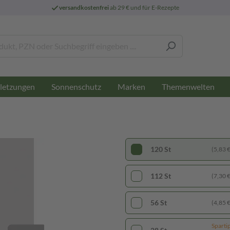
versandkostenfrei
ab 29 € und für E-Rezepte
letzungen
Sonnenschutz
Marken
Themenwelten
120 St
(5,83 € 
112 St
(7,30 € 
56 St
(4,85 € 
Sparti