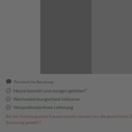
Abbildung kann abweichen
Persönliche Beratung
Heute bestellt und morgen geliefert³
Wechselwirkungscheck inklusive
Versandkostenfreie Lieferung
Bei der Einlösung eines Kassenrezeptes werden nur die gesetzlichen 
Rechnung gestellt.⁴