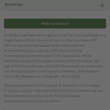
Rechtliches
Widerruf erklären
Zu Risiken und Nebenwirkungen lesen Sie die Packungsbeilage und
fragen Sie Ihre Ärztin, Ihren Arzt oder in Ihrer Apotheke. AVP:
Üblicher Apothekenverkaufspreis berechnet nach der
Arzneimittelpreisverordnung. UVP: Unverbindliche
Preisempfehlung des Herstellers. Die angegebenen Preise
beinhalten die gesetzlich vorgeschriebene Mehrwertsteuer, ggf.
zzgl. 3,95 € Versandkosten. Ab 29,00 € Bestell­wert versand­kosten­
frei. Preisänderungen und Irrtümer vorbehalten. Alle Angebote
und Gratis-Beigaben nur solange der Vorrat reicht.
1
Eine pharmazeutische Prüfung der Arzneimittel und sonstigen
Produkte in deinem Warenkorb beinhaltet die Durchführung von
Wechselwirkungschecks und die Prüfung etwaiger
Anwendungshinweise des Herstellers.