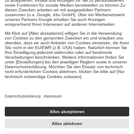
Bei Heilmitteln und häuslicher Krankenpflege beträgt die
Zuzahlung zehn Prozent der Kosten sowie zehn Euro je
Verordnung.
Um das Engagement der Versicherten für ihre eigene Gesundheit zu
stärken und die besondere Stellung der Familie zu unterstützen,
fallen
keine Zuzahlungen
an bei:
• Kindern und Jugendlichen bis zum vollendeten 18. Lebensjahr
mit Ausnahme der Fahrkosten
• Untersuchungen zur Vorsorge und Früherkennung, die von der
GKV getragen werden
• empfohlenen Schutzimpfungen
• Harn- und Blutteststreifen
Wir nutzen Trusted Shops als unabhängigen Dienstleister für die
Einholung von Bewertungen. Trusted Shops hat Maßnahmen
getroffen, um sicherzustellen, dass es sich um echte Bewertungen
handelt. Mehr Informationen findest du hier:
https://help.etrusted.com/hc/de/articles/4419944605341
Einige Bilder und Inhalte wurden unter Zuhilfenahme künstlicher
Intelligenz erstellt.