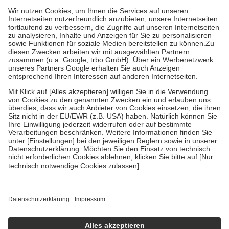
höchstens zehn Euro.
Es sind jedoch nie mehr als die tatsächlichen
Kosten der Leistung zu entrichten.
Diese Regeln gelten grundsätzlich auch für Online-Apotheken.
Bei Heilmitteln und häuslicher Krankenpflege beträgt die
Zuzahlung zehn Prozent der Kosten sowie zehn Euro je
Verordnung.
Um das Engagement der Versicherten für ihre eigene Gesundheit zu
stärken und die besondere Stellung der Familie zu unterstützen,
fallen
keine Zuzahlungen
an bei:
• Kindern und Jugendlichen bis zum vollendeten 18. Lebensjahr
mit Ausnahme der Fahrkosten
• Untersuchungen zur Vorsorge und Früherkennung, die von der
GKV getragen werden
• empfohlenen Schutzimpfungen
• Harn- und Blutteststreifen
Wir nutzen Trusted Shops als unabhängigen Dienstleister für die
Einholung von Bewertungen. Trusted Shops hat Maßnahmen
getroffen, um sicherzustellen, dass es sich um echte Bewertungen
handelt. Mehr Informationen findest du hier:
https://help.etrusted.com/hc/de/articles/4419944605341