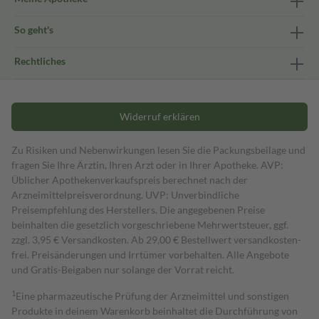
So geht's
Rechtliches
Widerruf erklären
Zu Risiken und Nebenwirkungen lesen Sie die Packungsbeilage und
fragen Sie Ihre Ärztin, Ihren Arzt oder in Ihrer Apotheke. AVP:
Üblicher Apothekenverkaufspreis berechnet nach der
Arzneimittelpreisverordnung. UVP: Unverbindliche
Preisempfehlung des Herstellers. Die angegebenen Preise
beinhalten die gesetzlich vorgeschriebene Mehrwertsteuer, ggf.
zzgl. 3,95 € Versandkosten. Ab 29,00 € Bestell­wert versand­kosten­
frei. Preisänderungen und Irrtümer vorbehalten. Alle Angebote
und Gratis-Beigaben nur solange der Vorrat reicht.
1
Eine pharmazeutische Prüfung der Arzneimittel und sonstigen
Produkte in deinem Warenkorb beinhaltet die Durchführung von