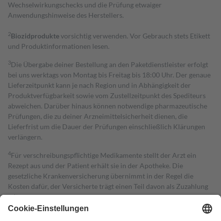
Wechselwirkungschecks und die Prüfung etwaiger
Anwendungshinweise des Herstellers.
2
Biozidprodukte
vorsichtig verwenden. Vor Gebrauch stets Etikett
und Produktinformationen lesen.
3
Die Übergabe deiner Bestellung an den Paketdienstleister erfolgt
bei uns werktags von Montag bis Freitag bis 18:00 Uhr. Der genaue
Lieferzeitpunkt kann je nach Region und in Abhängigkeit der
Produktverfügbarkeit sowie vom Zustellzeitpunkt des Spediteurs
abweichen. Darüber hinaus können notwendige pharmazeutische
Prüfungen, die zu deiner Arzneimittelsicherheit dienen, die
Lieferfrist um die Dauer der Prüfungen einschließlich Klärungen
verlängern.
4
Für verschreibungspflichtige Medikamente stellt der Arzt ein
Rezept aus und der Patient erhält sie in der Apotheke. Die
gesetzliche Krankenversicherung übernimmt in der Regel die
Kosten dafür, der Versicherte trägt einen Teil davon als Zuzahlung
mit.
Grundsätzlich leisten Mitglieder Zuzahlungen in Höhe von zehn
Prozent des Abgabepreises,
mindestens
jedoch
fünf Euro
und