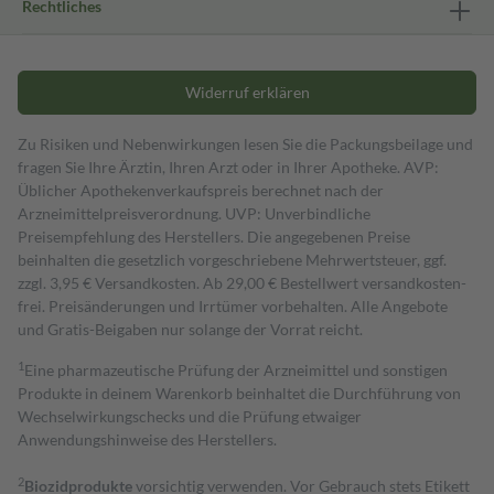
Rechtliches
Widerruf erklären
Zu Risiken und Nebenwirkungen lesen Sie die Packungsbeilage und
fragen Sie Ihre Ärztin, Ihren Arzt oder in Ihrer Apotheke. AVP:
Üblicher Apothekenverkaufspreis berechnet nach der
Arzneimittelpreisverordnung. UVP: Unverbindliche
Preisempfehlung des Herstellers. Die angegebenen Preise
beinhalten die gesetzlich vorgeschriebene Mehrwertsteuer, ggf.
zzgl. 3,95 € Versandkosten. Ab 29,00 € Bestell­wert versand­kosten­
frei. Preisänderungen und Irrtümer vorbehalten. Alle Angebote
und Gratis-Beigaben nur solange der Vorrat reicht.
1
Eine pharmazeutische Prüfung der Arzneimittel und sonstigen
Produkte in deinem Warenkorb beinhaltet die Durchführung von
Wechselwirkungschecks und die Prüfung etwaiger
Anwendungshinweise des Herstellers.
2
Biozidprodukte
vorsichtig verwenden. Vor Gebrauch stets Etikett