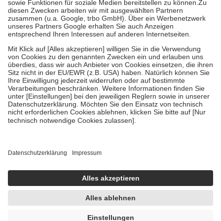
Zuzahlung zehn Prozent der Kosten sowie zehn Euro je
Verordnung.
Um das Engagement der Versicherten für ihre eigene Gesundheit zu
stärken und die besondere Stellung der Familie zu unterstützen,
fallen
keine Zuzahlungen
an bei:
• Kindern und Jugendlichen bis zum vollendeten 18. Lebensjahr
mit Ausnahme der Fahrkosten
• Untersuchungen zur Vorsorge und Früherkennung, die von der
GKV getragen werden
• empfohlenen Schutzimpfungen
• Harn- und Blutteststreifen
Wir nutzen Trusted Shops als unabhängigen Dienstleister für die
Einholung von Bewertungen. Trusted Shops hat Maßnahmen
getroffen, um sicherzustellen, dass es sich um echte Bewertungen
handelt. Mehr Informationen findest du hier:
https://help.etrusted.com/hc/de/articles/4419944605341
Einige Bilder und Inhalte wurden unter Zuhilfenahme künstlicher
Intelligenz erstellt.