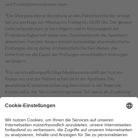
und Produktinformationen lesen.
3
Die Übergabe deiner Bestellung an den Paketdienstleister erfolgt
bei uns werktags von Montag bis Freitag bis 18:00 Uhr. Der genaue
Lieferzeitpunkt kann je nach Region und in Abhängigkeit der
Produktverfügbarkeit sowie vom Zustellzeitpunkt des Spediteurs
abweichen. Darüber hinaus können notwendige pharmazeutische
Prüfungen, die zu deiner Arzneimittelsicherheit dienen, die
Lieferfrist um die Dauer der Prüfungen einschließlich Klärungen
verlängern.
4
Für verschreibungspflichtige Medikamente stellt der Arzt ein
Rezept aus und der Patient erhält sie in der Apotheke. Die
gesetzliche Krankenversicherung übernimmt in der Regel die
Kosten dafür, der Versicherte trägt einen Teil davon als Zuzahlung
mit.
Grundsätzlich leisten Mitglieder Zuzahlungen in Höhe von zehn
Prozent des Abgabepreises,
mindestens
jedoch
fünf Euro
und
höchstens zehn Euro.
Es sind jedoch nie mehr als die tatsächlichen
Kosten der Leistung zu entrichten.
Diese Regeln gelten grundsätzlich auch für Online-Apotheken.
Bei Heilmitteln und häuslicher Krankenpflege beträgt die