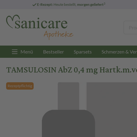
3
E-Rezept:
Heute bestellt,
morgen geliefert
Menü
Bestseller
Sparsets
Schmerzen & Ver
TAMSULOSIN AbZ 0,4 mg Hartk.m.ver
Rezeptpflichtig