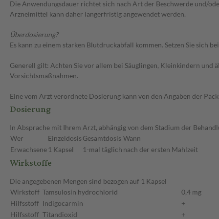
Die Anwendungsdauer richtet sich nach Art der Beschwerde und/oder 
Arzneimittel kann daher längerfristig angewendet werden.
Überdosierung?
Es kann zu einem starken Blutdruckabfall kommen. Setzen Sie sich b
Generell gilt: Achten Sie vor allem bei Säuglingen, Kleinkindern un
Vorsichtsmaßnahmen.
Eine vom Arzt verordnete Dosierung kann von den Angaben der Packun
Dosierung
In Absprache mit Ihrem Arzt, abhängig von dem Stadium der Behandlu
Wer
Einzeldosis
Gesamtdosis
Wann
Erwachsene
1 Kapsel
1-mal täglich
nach der ersten Mahlzeit
Wirkstoffe
Die angegebenen Mengen sind bezogen auf 1 Kapsel
Wirkstoff
Tamsulosin hydrochlorid
0,4 mg
Hilfsstoff
Indigocarmin
+
Hilfsstoff
Titandioxid
+