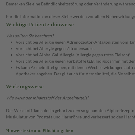
Bemerken Sie eine Befindlichkeitsstörung oder Veränderung während 
Für die Information an dieser Stelle werden vor allem Nebenwirkunge
Wichtige Patientenhinweise
Was sollten Sie beachten?
Vorsicht bei Allergie gegen Adrenozeptor-Antagonisten vom Ta
Vorsicht bei Allergie gegen Zitronensäure!
Vorsicht bei Alpha-Gal-Allergie (Allergie gegen rotes Fleisch)!
Vorsicht bei Allergie gegen Farbstoffe (z.B. Indigocarmin mit d
Es kann Arzneimittel geben, mit denen Wechselwirkungen auftret
Apotheker angeben. Das gilt auch für Arzneimittel, die Sie selb
Wirkungsweise
Wie wirkt der Inhaltsstoff des Arzneimittels?
Der Wirkstoff Tamsulosin gehört zu den so genannten Alpha-Rezeptor
Muskulatur von Prostata und Harnröhre und verbessert so den Harnf
Hinweistexte und Pflichtangaben