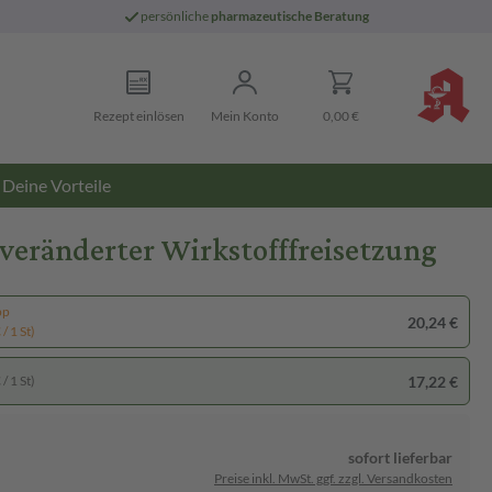
persönliche
pharmazeutische Beratung
Rezept einlösen
Mein Konto
0,00 €
Deine Vorteile
veränderter Wirkstofffreisetzung
pp
20,24 €
/ 1 St)
17,22 €
/ 1 St)
sofort lieferbar
Preise inkl. MwSt. ggf. zzgl. Versandkosten