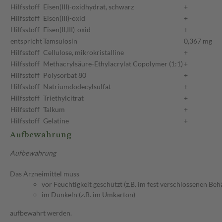
Hilfsstoff
Eisen(III)-oxidhydrat, schwarz
+
Hilfsstoff
Eisen(III)-oxid
+
Hilfsstoff
Eisen(II,III)-oxid
+
entspricht
Tamsulosin
0,367 mg
Hilfsstoff
Cellulose, mikrokristalline
+
Hilfsstoff
Methacrylsäure-Ethylacrylat Copolymer (1:1)
+
Hilfsstoff
Polysorbat 80
+
Hilfsstoff
Natriumdodecylsulfat
+
Hilfsstoff
Triethylcitrat
+
Hilfsstoff
Talkum
+
Hilfsstoff
Gelatine
+
Aufbewahrung
Aufbewahrung
Das Arzneimittel muss
vor Feuchtigkeit geschützt (z.B. im fest verschlossenen Behä
im Dunkeln (z.B. im Umkarton)
aufbewahrt werden.