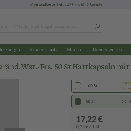
versandkostenfrei
ab 29 € und für E-Rezepte
letzungen
Sonnenschutz
Marken
Themenwelten
änd.Wst.-Frs. 50 St Hartkapseln mit 
Sparti
100 St
(0,20 € 
50 St
(0,34 € 
17,22 €
0,34 € / 1 St