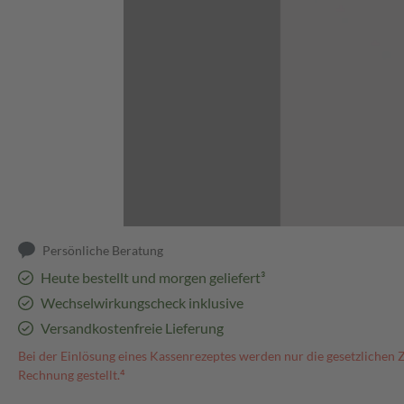
Abbildung kann abweichen
Persönliche Beratung
Heute bestellt und morgen geliefert³
Wechselwirkungscheck inklusive
Versandkostenfreie Lieferung
Bei der Einlösung eines Kassenrezeptes werden nur die gesetzlichen 
Rechnung gestellt.⁴