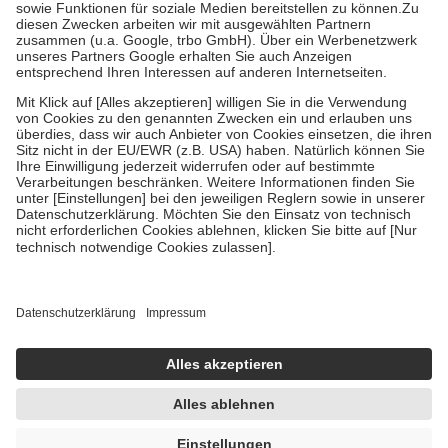
Zuzahlung zehn Prozent der Kosten sowie zehn Euro je
Verordnung.
Um das Engagement der Versicherten für ihre eigene Gesundheit zu
stärken und die besondere Stellung der Familie zu unterstützen,
fallen
keine Zuzahlungen
an bei:
• Kindern und Jugendlichen bis zum vollendeten 18. Lebensjahr
mit Ausnahme der Fahrkosten
• Untersuchungen zur Vorsorge und Früherkennung, die von der
GKV getragen werden
• empfohlenen Schutzimpfungen
• Harn- und Blutteststreifen
Wir nutzen Trusted Shops als unabhängigen Dienstleister für die
Einholung von Bewertungen. Trusted Shops hat Maßnahmen
getroffen, um sicherzustellen, dass es sich um echte Bewertungen
handelt. Mehr Informationen findest du hier:
https://help.etrusted.com/hc/de/articles/4419944605341
Einige Bilder und Inhalte wurden unter Zuhilfenahme künstlicher
Intelligenz erstellt.