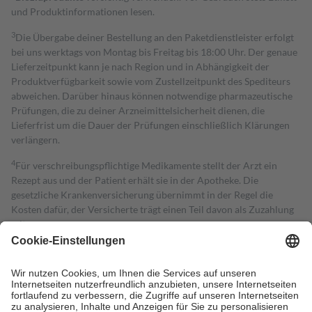
und Produktinformationen lesen.
3
Die Übergabe deiner Bestellung an den Paketdienstleister erfolgt
bei uns werktags von Montag bis Freitag bis 18:00 Uhr. Der genaue
Lieferzeitpunkt kann je nach Region und in Abhängigkeit der
Produktverfügbarkeit sowie vom Zustellzeitpunkt des Spediteurs
abweichen. Darüber hinaus können notwendige pharmazeutische
Prüfungen, die zu deiner Arzneimittelsicherheit dienen, die
Lieferfrist um die Dauer der Prüfungen einschließlich Klärungen
verlängern.
4
Für verschreibungspflichtige Medikamente stellt der Arzt ein
Rezept aus und der Patient erhält sie in der Apotheke. Die
gesetzliche Krankenversicherung übernimmt in der Regel die
Kosten dafür, der Versicherte trägt einen Teil davon als Zuzahlung
mit.
Grundsätzlich leisten Mitglieder Zuzahlungen in Höhe von zehn
Prozent des Abgabepreises,
mindestens
jedoch
fünf Euro
und
höchstens zehn Euro.
Es sind jedoch nie mehr als die tatsächlichen
Kosten der Leistung zu entrichten.
Diese Regeln gelten grundsätzlich auch für Online-Apotheken.
Bei Heilmitteln und häuslicher Krankenpflege beträgt die