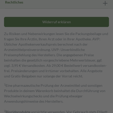
Rechtliches
Widerruf erklären
Zu Risiken und Nebenwirkungen lesen Sie die Packungsbeilage und
fragen Sie Ihre Ärztin, Ihren Arzt oder in Ihrer Apotheke. AVP:
Üblicher Apothekenverkaufspreis berechnet nach der
Arzneimittelpreisverordnung. UVP: Unverbindliche
Preisempfehlung des Herstellers. Die angegebenen Preise
beinhalten die gesetzlich vorgeschriebene Mehrwertsteuer, ggf.
zzgl. 3,95 € Versandkosten. Ab 29,00 € Bestell­wert versand­kosten­
frei. Preisänderungen und Irrtümer vorbehalten. Alle Angebote
und Gratis-Beigaben nur solange der Vorrat reicht.
1
Eine pharmazeutische Prüfung der Arzneimittel und sonstigen
Produkte in deinem Warenkorb beinhaltet die Durchführung von
Wechselwirkungschecks und die Prüfung etwaiger
Anwendungshinweise des Herstellers.
2
Biozidprodukte
vorsichtig verwenden. Vor Gebrauch stets Etikett