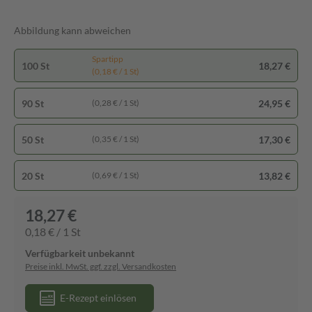
Abbildung kann abweichen
Spartipp
100 St
18,27 €
(0,18 € / 1 St)
90 St
24,95 €
(0,28 € / 1 St)
50 St
17,30 €
(0,35 € / 1 St)
20 St
13,82 €
(0,69 € / 1 St)
18,27 €
0,18 € / 1 St
Verfügbarkeit unbekannt
Preise inkl. MwSt. ggf. zzgl. Versandkosten
E-Rezept einlösen