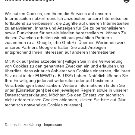
Prozent des Abgabepreises,
mindestens
jedoch
fünf Euro
und
höchstens zehn Euro.
Es sind jedoch nie mehr als die tatsächlichen
Kosten der Leistung zu entrichten.
Diese Regeln gelten grundsätzlich auch für Online-Apotheken.
Bei Heilmitteln und häuslicher Krankenpflege beträgt die
Zuzahlung zehn Prozent der Kosten sowie zehn Euro je
Verordnung.
Um das Engagement der Versicherten für ihre eigene Gesundheit zu
stärken und die besondere Stellung der Familie zu unterstützen,
fallen
keine Zuzahlungen
an bei:
• Kindern und Jugendlichen bis zum vollendeten 18. Lebensjahr
mit Ausnahme der Fahrkosten
• Untersuchungen zur Vorsorge und Früherkennung, die von der
GKV getragen werden
• empfohlenen Schutzimpfungen
• Harn- und Blutteststreifen
Wir nutzen Trusted Shops als unabhängigen Dienstleister für die
Einholung von Bewertungen. Trusted Shops hat Maßnahmen
getroffen, um sicherzustellen, dass es sich um echte Bewertungen
handelt. Mehr Informationen findest du hier: