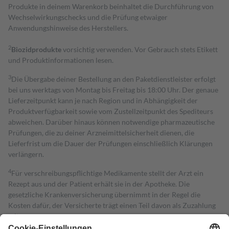
Produkte in deinem Warenkorb beinhaltet die Durchführung von
Wechselwirkungschecks und die Prüfung etwaiger
Anwendungshinweise des Herstellers.
2
Biozidprodukte
vorsichtig verwenden. Vor Gebrauch stets Etikett
und Produktinformationen lesen.
3
Die Übergabe deiner Bestellung an den Paketdienstleister erfolgt
bei uns werktags von Montag bis Freitag bis 18:00 Uhr. Der genaue
Lieferzeitpunkt kann je nach Region und in Abhängigkeit der
Produktverfügbarkeit sowie vom Zustellzeitpunkt des Spediteurs
abweichen. Darüber hinaus können notwendige pharmazeutische
Prüfungen, die zu deiner Arzneimittelsicherheit dienen, die
Lieferfrist um die Dauer der Prüfungen einschließlich Klärungen
verlängern.
4
Für verschreibungspflichtige Medikamente stellt der Arzt ein
Rezept aus und der Patient erhält sie in der Apotheke. Die
gesetzliche Krankenversicherung übernimmt in der Regel die
Kosten dafür, der Versicherte trägt einen Teil davon als Zuzahlung
mit.
Grundsätzlich leisten Mitglieder Zuzahlungen in Höhe von zehn