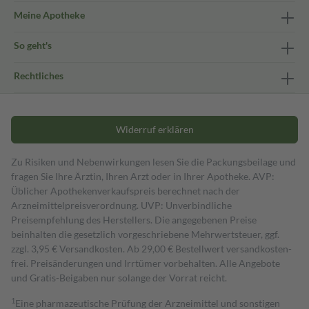
Meine Apotheke
So geht's
Rechtliches
Widerruf erklären
Zu Risiken und Nebenwirkungen lesen Sie die Packungsbeilage und
fragen Sie Ihre Ärztin, Ihren Arzt oder in Ihrer Apotheke. AVP:
Üblicher Apothekenverkaufspreis berechnet nach der
Arzneimittelpreisverordnung. UVP: Unverbindliche
Preisempfehlung des Herstellers. Die angegebenen Preise
beinhalten die gesetzlich vorgeschriebene Mehrwertsteuer, ggf.
zzgl. 3,95 € Versandkosten. Ab 29,00 € Bestell­wert versand­kosten­
frei. Preisänderungen und Irrtümer vorbehalten. Alle Angebote
und Gratis-Beigaben nur solange der Vorrat reicht.
1
Eine pharmazeutische Prüfung der Arzneimittel und sonstigen