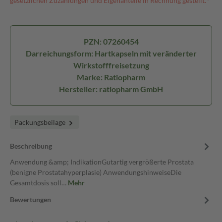
gesetzlichen Zuzahlungen und Eigenanteile in Rechnung gestellt.⁴
PZN: 07260454
Darreichungsform: Hartkapseln mit veränderter
Wirkstofffreisetzung
Marke: Ratiopharm
Hersteller: ratiopharm GmbH
Packungsbeilage
Beschreibung
Anwendung &amp; IndikationGutartig vergrößerte Prostata
(benigne Prostatahyperplasie) AnwendungshinweiseDie
Gesamtdosis soll…
Mehr
Bewertungen