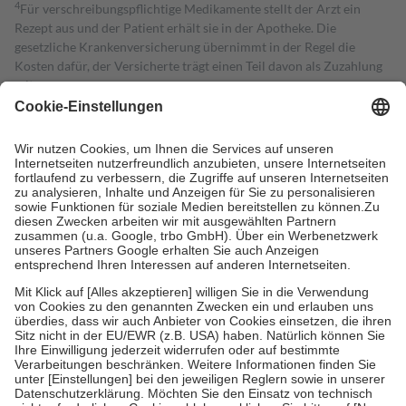
4
Für verschreibungspflichtige Medikamente stellt der Arzt ein
Rezept aus und der Patient erhält sie in der Apotheke. Die
gesetzliche Krankenversicherung übernimmt in der Regel die
Kosten dafür, der Versicherte trägt einen Teil davon als Zuzahlung
mit.
Grundsätzlich leisten Mitglieder Zuzahlungen in Höhe von zehn
Prozent des Abgabepreises,
mindestens
jedoch
fünf Euro
und
höchstens zehn Euro.
Es sind jedoch nie mehr als die tatsächlichen
Kosten der Leistung zu entrichten.
Diese Regeln gelten grundsätzlich auch für Online-Apotheken.
Bei Heilmitteln und häuslicher Krankenpflege beträgt die
Zuzahlung zehn Prozent der Kosten sowie zehn Euro je
Verordnung.
Um das Engagement der Versicherten für ihre eigene Gesundheit zu
stärken und die besondere Stellung der Familie zu unterstützen,
fallen
keine Zuzahlungen
an bei:
• Kindern und Jugendlichen bis zum vollendeten 18. Lebensjahr
mit Ausnahme der Fahrkosten
• Untersuchungen zur Vorsorge und Früherkennung, die von der
GKV getragen werden
• empfohlenen Schutzimpfungen