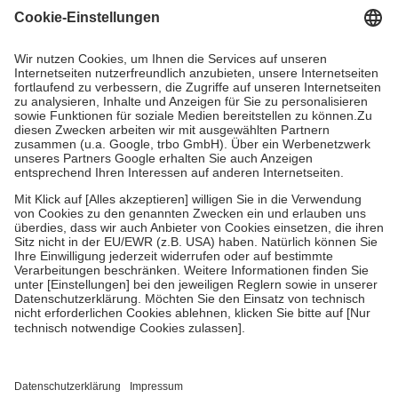
Grundsätzlich leisten Mitglieder Zuzahlungen in Höhe von zehn
Prozent des Abgabepreises,
mindestens
jedoch
fünf Euro
und
höchstens zehn Euro.
Es sind jedoch nie mehr als die tatsächlichen
Kosten der Leistung zu entrichten.
Diese Regeln gelten grundsätzlich auch für Online-Apotheken.
Bei Heilmitteln und häuslicher Krankenpflege beträgt die
Zuzahlung zehn Prozent der Kosten sowie zehn Euro je
Verordnung.
Um das Engagement der Versicherten für ihre eigene Gesundheit zu
stärken und die besondere Stellung der Familie zu unterstützen,
fallen
keine Zuzahlungen
an bei:
• Kindern und Jugendlichen bis zum vollendeten 18. Lebensjahr
mit Ausnahme der Fahrkosten
• Untersuchungen zur Vorsorge und Früherkennung, die von der
GKV getragen werden
• empfohlenen Schutzimpfungen
• Harn- und Blutteststreifen
Wir nutzen Trusted Shops als unabhängigen Dienstleister für die
Einholung von Bewertungen. Trusted Shops hat Maßnahmen
getroffen, um sicherzustellen, dass es sich um echte Bewertungen