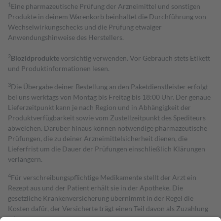
1
Eine pharmazeutische Prüfung der Arzneimittel und sonstigen
Produkte in deinem Warenkorb beinhaltet die Durchführung von
Wechselwirkungschecks und die Prüfung etwaiger
Anwendungshinweise des Herstellers.
2
Biozidprodukte
vorsichtig verwenden. Vor Gebrauch stets Etikett
und Produktinformationen lesen.
3
Die Übergabe deiner Bestellung an den Paketdienstleister erfolgt
bei uns werktags von Montag bis Freitag bis 18:00 Uhr. Der genaue
Lieferzeitpunkt kann je nach Region und in Abhängigkeit der
Produktverfügbarkeit sowie vom Zustellzeitpunkt des Spediteurs
abweichen. Darüber hinaus können notwendige pharmazeutische
Prüfungen, die zu deiner Arzneimittelsicherheit dienen, die
Lieferfrist um die Dauer der Prüfungen einschließlich Klärungen
verlängern.
4
Für verschreibungspflichtige Medikamente stellt der Arzt ein
Rezept aus und der Patient erhält sie in der Apotheke. Die
gesetzliche Krankenversicherung übernimmt in der Regel die
Kosten dafür, der Versicherte trägt einen Teil davon als Zuzahlung
mit.