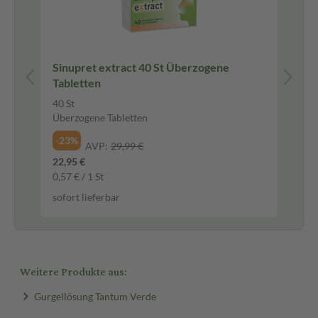
Sinupret extract 40 St Überzogene
IB
Tabletten
Ib
40 St
50 
Überzogene Tabletten
Fil
-23%
-2
AVP:
29,99 €
22,95 €
16,
0,57 € / 1 St
0,3
sofort lieferbar
sof
Weitere Produkte aus:
Gurgellösung Tantum Verde