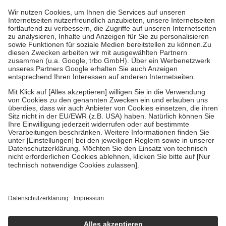
höchstens zehn Euro.
Es sind jedoch nie mehr als die tatsächlichen
Kosten der Leistung zu entrichten.
Diese Regeln gelten grundsätzlich auch für Online-Apotheken.
Bei Heilmitteln und häuslicher Krankenpflege beträgt die
Zuzahlung zehn Prozent der Kosten sowie zehn Euro je
Verordnung.
Um das Engagement der Versicherten für ihre eigene Gesundheit zu
stärken und die besondere Stellung der Familie zu unterstützen,
fallen
keine Zuzahlungen
an bei:
• Kindern und Jugendlichen bis zum vollendeten 18. Lebensjahr
mit Ausnahme der Fahrkosten
• Untersuchungen zur Vorsorge und Früherkennung, die von der
GKV getragen werden
• empfohlenen Schutzimpfungen
• Harn- und Blutteststreifen
Wir nutzen Trusted Shops als unabhängigen Dienstleister für die
Einholung von Bewertungen. Trusted Shops hat Maßnahmen
getroffen, um sicherzustellen, dass es sich um echte Bewertungen
handelt. Mehr Informationen findest du hier:
https://help.etrusted.com/hc/de/articles/4419944605341