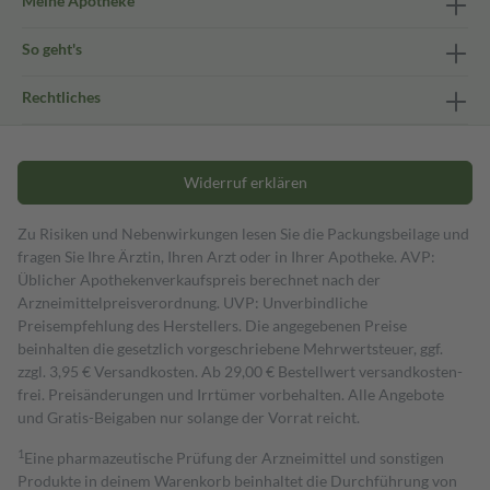
Meine Apotheke
So geht's
Rechtliches
Widerruf erklären
Zu Risiken und Nebenwirkungen lesen Sie die Packungsbeilage und
fragen Sie Ihre Ärztin, Ihren Arzt oder in Ihrer Apotheke. AVP:
Üblicher Apothekenverkaufspreis berechnet nach der
Arzneimittelpreisverordnung. UVP: Unverbindliche
Preisempfehlung des Herstellers. Die angegebenen Preise
beinhalten die gesetzlich vorgeschriebene Mehrwertsteuer, ggf.
zzgl. 3,95 € Versandkosten. Ab 29,00 € Bestell­wert versand­kosten­
frei. Preisänderungen und Irrtümer vorbehalten. Alle Angebote
und Gratis-Beigaben nur solange der Vorrat reicht.
1
Eine pharmazeutische Prüfung der Arzneimittel und sonstigen
Produkte in deinem Warenkorb beinhaltet die Durchführung von