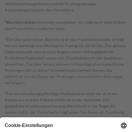
Wechselwirkungschecks und die Prüfung etwaiger
Anwendungshinweise des Herstellers.
2
Biozidprodukte
vorsichtig verwenden. Vor Gebrauch stets Etikett
und Produktinformationen lesen.
3
Die Übergabe deiner Bestellung an den Paketdienstleister erfolgt
bei uns werktags von Montag bis Freitag bis 18:00 Uhr. Der genaue
Lieferzeitpunkt kann je nach Region und in Abhängigkeit der
Produktverfügbarkeit sowie vom Zustellzeitpunkt des Spediteurs
abweichen. Darüber hinaus können notwendige pharmazeutische
Prüfungen, die zu deiner Arzneimittelsicherheit dienen, die
Lieferfrist um die Dauer der Prüfungen einschließlich Klärungen
verlängern.
4
Für verschreibungspflichtige Medikamente stellt der Arzt ein
Rezept aus und der Patient erhält sie in der Apotheke. Die
gesetzliche Krankenversicherung übernimmt in der Regel die
Kosten dafür, der Versicherte trägt einen Teil davon als Zuzahlung
mit.
Grundsätzlich leisten Mitglieder Zuzahlungen in Höhe von zehn
Prozent des Abgabepreises,
mindestens
jedoch
fünf Euro
und