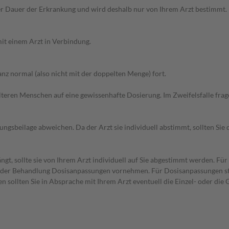
r Dauer der Erkrankung und wird deshalb nur von Ihrem Arzt bestimmt.
it einem Arzt in Verbindung.
z normal (also nicht mit der doppelten Menge) fort.
d älteren Menschen auf eine gewissenhafte Dosierung. Im Zweifelsfalle f
gsbeilage abweichen. Da der Arzt sie individuell abstimmt, sollten Si
gt, sollte sie von Ihrem Arzt individuell auf Sie abgestimmt werden. Fü
uf der Behandlung Dosisanpassungen vornehmen. Für Dosisanpassungen st
sollten Sie in Absprache mit Ihrem Arzt eventuell die Einzel- oder die