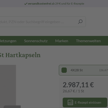
versandkostenfrei
ab 29 € und für E-Rezepte
letzungen
Sonnenschutz
Marken
Themenwelten
t Hartkapseln
4X28 St
(26,67 
2.987,11 €
26,67 € / 1 St
E-Rezept einlösen