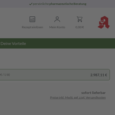
persönliche
pharmazeutische Beratung
Rezept einlösen
Mein Konto
0,00 €
Deine Vorteile
2.987,11 €
€ / 1 St)
sofort lieferbar
Preise inkl. MwSt. ggf. zzgl. Versandkosten