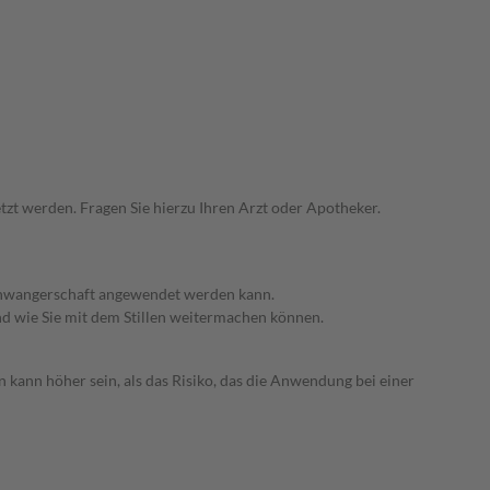
zt werden. Fragen Sie hierzu Ihren Arzt oder Apotheker.
 Schwangerschaft angewendet werden kann.
nd wie Sie mit dem Stillen weitermachen können.
 kann höher sein, als das Risiko, das die Anwendung bei einer