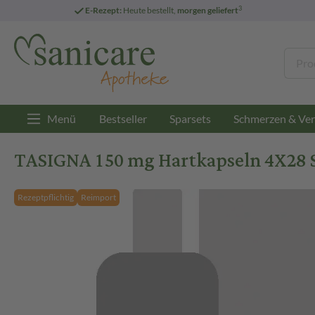
3
E-Rezept:
Heute bestellt,
morgen geliefert
Menü
Bestseller
Sparsets
Schmerzen & Ver
TASIGNA 150 mg Hartkapseln 4X28 S
Rezeptpflichtig
Reimport