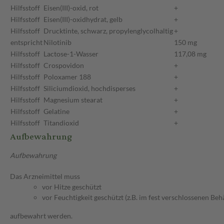
Hilfsstoff
Eisen(III)-oxid, rot
+
Hilfsstoff
Eisen(III)-oxidhydrat, gelb
+
Hilfsstoff
Drucktinte, schwarz, propylenglycolhaltig
+
entspricht
Nilotinib
150 mg
Hilfsstoff
Lactose-1-Wasser
117,08 mg
Hilfsstoff
Crospovidon
+
Hilfsstoff
Poloxamer 188
+
Hilfsstoff
Siliciumdioxid, hochdisperses
+
Hilfsstoff
Magnesium stearat
+
Hilfsstoff
Gelatine
+
Hilfsstoff
Titandioxid
+
Aufbewahrung
Aufbewahrung
Das Arzneimittel muss
vor Hitze geschützt
vor Feuchtigkeit geschützt (z.B. im fest verschlossenen Behä
aufbewahrt werden.