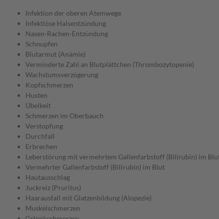
Infektion der oberen Atemwege
Infektiöse Halsentzündung
Nasen-Rachen-Entzündung
Schnupfen
Blutarmut (Anämie)
Verminderte Zahl an Blutplättchen (Thrombozytopenie)
Wachstumsverzögerung
Kopfschmerzen
Husten
Übelkeit
Schmerzen im Oberbauch
Verstopfung
Durchfall
Erbrechen
Leberstörung mit vermehrtem Gallenfarbstoff (Bilirubin) im Blu
Vermehrter Gallenfarbstoff (Bilirubin) im Blut
Hautausschlag
Juckreiz (Pruritus)
Haarausfall mit Glatzenbildung (Alopezie)
Muskelschmerzen
Gelenkschmerzen