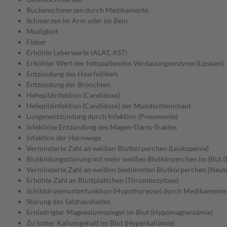
Rückenschmerzen durch Medikamente
Schmerzen im Arm oder im Bein
Müdigkeit
Fieber
Erhöhte Leberwerte (ALAT, AST)
Erhöhter Wert der fettspaltenden Verdauungsenzyme (Lipasen)
Entzündung des Haarfollikels
Entzündung der Bronchien
Hefepilzinfektion (Candidose)
Hefepilzinfektion (Candidose) der Mundschleimhaut
Lungenentzündung durch Infektion (Pneumonie)
Infektiöse Entzündung des Magen-Darm-Traktes
Infektion der Harnwege
Verminderte Zahl an weißen Blutkörperchen (Leukopenie)
Blutbildungsstörung mit mehr weißen Blutkörperchen im Blut (
Verminderte Zahl an weißen bestimmten Blutkörperchen (Neut
Erhöhte Zahl an Bluttplättchen (Thrombozytose)
Schilddrüsenunterfunktion (Hypothyreose) durch Medikamente
Störung des Salzhaushaltes
Erniedrigter Magnesiumspiegel im Blut (Hypomagnesiämie)
Zu hoher Kaliumgehalt im Blut (Hyperkaliämie)