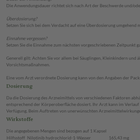
Die Anwendungsdauer richtet sich nach Art der Beschwerde und/ode
Überdosierung?
Setzen Sie sich bei dem Verdacht auf eine Überdosierung umgehend m
Einnahme vergessen?
Setzen Sie die Einnahme zum nächsten vorgeschriebenen Zeitpunkt gan
Generell gilt: Achten Sie vor allem bei Säuglingen, Kleinkindern un
Vorsichtsmaßnahmen.
Eine vom Arzt verordnete Dosierung kann von den Angaben der Packun
Dosierung
Da die Dosierung des Arzneimittels von verschiedenen Faktoren abhän
entsprechend der Körperoberfläche dosiert. Ihr Arzt kann im Verla
Verfügung. Beim Auftreten von unerwünschten Arzneimittelwirkungen 
Wirkstoffe
Die angegebenen Mengen sind bezogen auf 1 Kapsel
Hilfsstoff
Nilotinib hydrochlorid-1-Wasser
165,43 mg