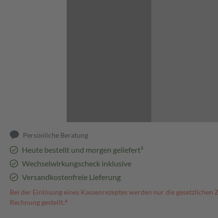
Abbildung kann abweichen
Persönliche Beratung
Heute bestellt und morgen geliefert³
Wechselwirkungscheck inklusive
Versandkostenfreie Lieferung
Bei der Einlösung eines Kassenrezeptes werden nur die gesetzlichen 
Rechnung gestellt.⁴