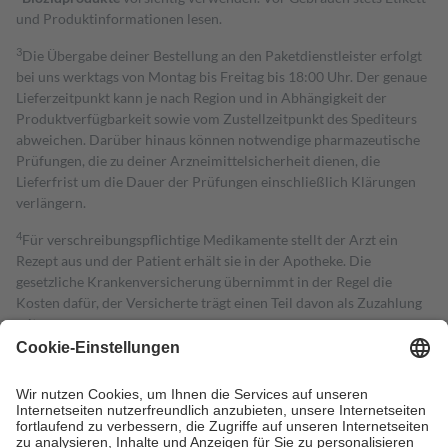
und Produktinformationen lesen.
3
Die Übergabe deiner Bestellung an den Paketdienstleister erfolgt
bei uns werktags von Montag bis Freitag bis 18:00 Uhr. Der genaue
Lieferzeitpunkt kann je nach Region und in Abhängigkeit der
Produktverfügbarkeit sowie vom Zustellzeitpunkt des Spediteurs
abweichen. Darüber hinaus können notwendige pharmazeutische
Prüfungen, die zu deiner Arzneimittelsicherheit dienen, die
Lieferfrist um die Dauer der Prüfungen einschließlich Klärungen
verlängern.
4
Für verschreibungspflichtige Medikamente stellt der Arzt ein
Rezept aus und der Patient erhält sie in der Apotheke. Die
gesetzliche Krankenversicherung übernimmt in der Regel die
Kosten dafür, der Versicherte trägt einen Teil davon als Zuzahlung
mit.
Grundsätzlich leisten Mitglieder Zuzahlungen in Höhe von zehn
Prozent des Abgabepreises,
mindestens
jedoch
fünf Euro
und
höchstens zehn Euro.
Es sind jedoch nie mehr als die tatsächlichen
Kosten der Leistung zu entrichten.
Diese Regeln gelten grundsätzlich auch für Online-Apotheken.