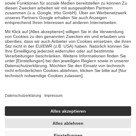
Bei Heilmitteln und häuslicher Krankenpflege beträgt die
Zuzahlung zehn Prozent der Kosten sowie zehn Euro je
Verordnung.
Um das Engagement der Versicherten für ihre eigene Gesundheit zu
stärken und die besondere Stellung der Familie zu unterstützen,
fallen
keine Zuzahlungen
an bei:
• Kindern und Jugendlichen bis zum vollendeten 18. Lebensjahr
mit Ausnahme der Fahrkosten
• Untersuchungen zur Vorsorge und Früherkennung, die von der
GKV getragen werden
• empfohlenen Schutzimpfungen
• Harn- und Blutteststreifen
Wir nutzen Trusted Shops als unabhängigen Dienstleister für die
Einholung von Bewertungen. Trusted Shops hat Maßnahmen
getroffen, um sicherzustellen, dass es sich um echte Bewertungen
handelt. Mehr Informationen findest du hier:
https://help.etrusted.com/hc/de/articles/4419944605341
Einige Bilder und Inhalte wurden unter Zuhilfenahme künstlicher
Intelligenz erstellt.