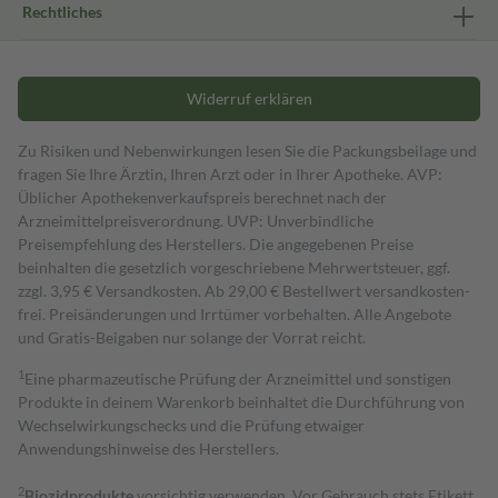
Rechtliches
Widerruf erklären
Zu Risiken und Nebenwirkungen lesen Sie die Packungsbeilage und
fragen Sie Ihre Ärztin, Ihren Arzt oder in Ihrer Apotheke. AVP:
Üblicher Apothekenverkaufspreis berechnet nach der
Arzneimittelpreisverordnung. UVP: Unverbindliche
Preisempfehlung des Herstellers. Die angegebenen Preise
beinhalten die gesetzlich vorgeschriebene Mehrwertsteuer, ggf.
zzgl. 3,95 € Versandkosten. Ab 29,00 € Bestell­wert versand­kosten­
frei. Preisänderungen und Irrtümer vorbehalten. Alle Angebote
und Gratis-Beigaben nur solange der Vorrat reicht.
1
Eine pharmazeutische Prüfung der Arzneimittel und sonstigen
Produkte in deinem Warenkorb beinhaltet die Durchführung von
Wechselwirkungschecks und die Prüfung etwaiger
Anwendungshinweise des Herstellers.
2
Biozidprodukte
vorsichtig verwenden. Vor Gebrauch stets Etikett