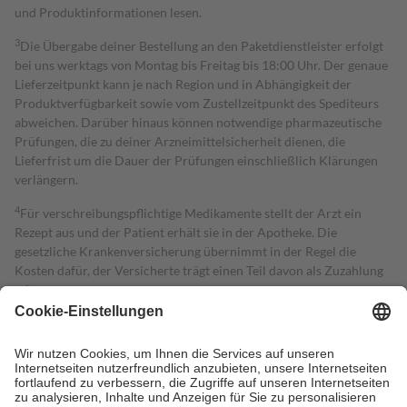
und Produktinformationen lesen.
3
Die Übergabe deiner Bestellung an den Paketdienstleister erfolgt
bei uns werktags von Montag bis Freitag bis 18:00 Uhr. Der genaue
Lieferzeitpunkt kann je nach Region und in Abhängigkeit der
Produktverfügbarkeit sowie vom Zustellzeitpunkt des Spediteurs
abweichen. Darüber hinaus können notwendige pharmazeutische
Prüfungen, die zu deiner Arzneimittelsicherheit dienen, die
Lieferfrist um die Dauer der Prüfungen einschließlich Klärungen
verlängern.
4
Für verschreibungspflichtige Medikamente stellt der Arzt ein
Rezept aus und der Patient erhält sie in der Apotheke. Die
gesetzliche Krankenversicherung übernimmt in der Regel die
Kosten dafür, der Versicherte trägt einen Teil davon als Zuzahlung
mit.
Grundsätzlich leisten Mitglieder Zuzahlungen in Höhe von zehn
Prozent des Abgabepreises,
mindestens
jedoch
fünf Euro
und
höchstens zehn Euro.
Es sind jedoch nie mehr als die tatsächlichen
Kosten der Leistung zu entrichten.
Diese Regeln gelten grundsätzlich auch für Online-Apotheken.
Bei Heilmitteln und häuslicher Krankenpflege beträgt die