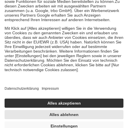
Zuzahlung zehn Prozent der Kosten sowie zehn Euro je
Verordnung.
Um das Engagement der Versicherten für ihre eigene Gesundheit zu
stärken und die besondere Stellung der Familie zu unterstützen,
fallen
keine Zuzahlungen
an bei:
• Kindern und Jugendlichen bis zum vollendeten 18. Lebensjahr
mit Ausnahme der Fahrkosten
• Untersuchungen zur Vorsorge und Früherkennung, die von der
GKV getragen werden
• empfohlenen Schutzimpfungen
• Harn- und Blutteststreifen
Wir nutzen Trusted Shops als unabhängigen Dienstleister für die
Einholung von Bewertungen. Trusted Shops hat Maßnahmen
getroffen, um sicherzustellen, dass es sich um echte Bewertungen
handelt. Mehr Informationen findest du hier:
https://help.etrusted.com/hc/de/articles/4419944605341
Einige Bilder und Inhalte wurden unter Zuhilfenahme künstlicher
Intelligenz erstellt.