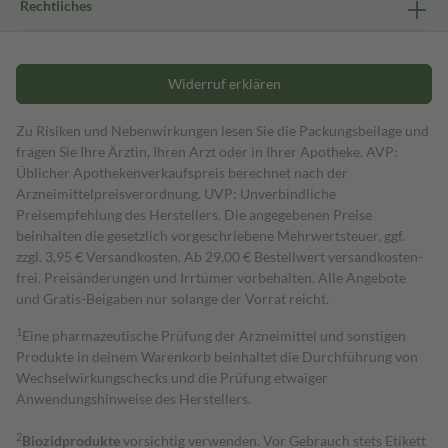
Rechtliches
Widerruf erklären
Zu Risiken und Nebenwirkungen lesen Sie die Packungsbeilage und
fragen Sie Ihre Ärztin, Ihren Arzt oder in Ihrer Apotheke. AVP:
Üblicher Apothekenverkaufspreis berechnet nach der
Arzneimittelpreisverordnung. UVP: Unverbindliche
Preisempfehlung des Herstellers. Die angegebenen Preise
beinhalten die gesetzlich vorgeschriebene Mehrwertsteuer, ggf.
zzgl. 3,95 € Versandkosten. Ab 29,00 € Bestell­wert versand­kosten­
frei. Preisänderungen und Irrtümer vorbehalten. Alle Angebote
und Gratis-Beigaben nur solange der Vorrat reicht.
1
Eine pharmazeutische Prüfung der Arzneimittel und sonstigen
Produkte in deinem Warenkorb beinhaltet die Durchführung von
Wechselwirkungschecks und die Prüfung etwaiger
Anwendungshinweise des Herstellers.
2
Biozidprodukte
vorsichtig verwenden. Vor Gebrauch stets Etikett