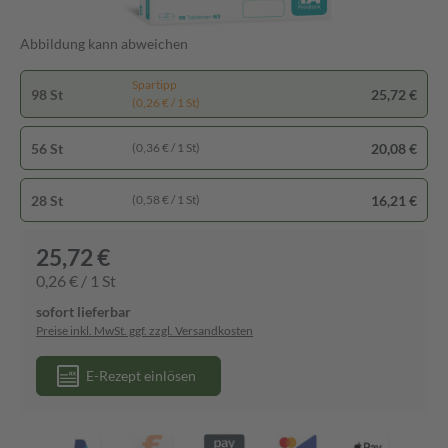
Abbildung kann abweichen
Spartipp
98 St
25,72 €
(0,26 € / 1 St)
56 St
20,08 €
(0,36 € / 1 St)
28 St
16,21 €
(0,58 € / 1 St)
25,72 €
0,26 € / 1 St
sofort lieferbar
Preise inkl. MwSt. ggf. zzgl. Versandkosten
E-Rezept einlösen