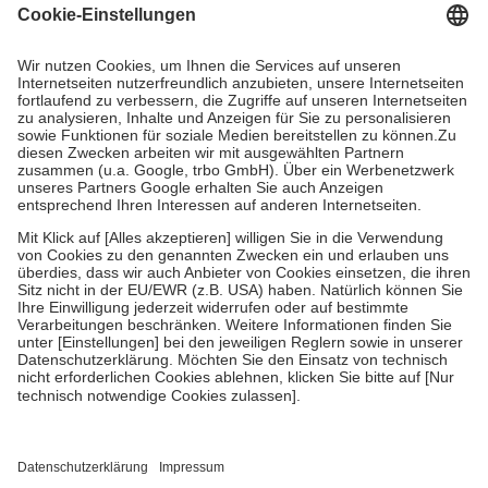
Grundsätzlich leisten Mitglieder Zuzahlungen in Höhe von zehn
Prozent des Abgabepreises,
mindestens
jedoch
fünf Euro
und
höchstens zehn Euro.
Es sind jedoch nie mehr als die tatsächlichen
Kosten der Leistung zu entrichten.
Diese Regeln gelten grundsätzlich auch für Online-Apotheken.
Bei Heilmitteln und häuslicher Krankenpflege beträgt die
Zuzahlung zehn Prozent der Kosten sowie zehn Euro je
Verordnung.
Um das Engagement der Versicherten für ihre eigene Gesundheit zu
stärken und die besondere Stellung der Familie zu unterstützen,
fallen
keine Zuzahlungen
an bei:
• Kindern und Jugendlichen bis zum vollendeten 18. Lebensjahr
mit Ausnahme der Fahrkosten
• Untersuchungen zur Vorsorge und Früherkennung, die von der
GKV getragen werden
• empfohlenen Schutzimpfungen
• Harn- und Blutteststreifen
Wir nutzen Trusted Shops als unabhängigen Dienstleister für die
Einholung von Bewertungen. Trusted Shops hat Maßnahmen
getroffen, um sicherzustellen, dass es sich um echte Bewertungen
handelt. Mehr Informationen findest du hier: