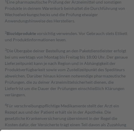
1
Eine pharmazeutische Prüfung der Arzneimittel und sonstigen
Produkte in deinem Warenkorb beinhaltet die Durchführung von
Wechselwirkungschecks und die Prüfung etwaiger
Anwendungshinweise des Herstellers.
2
Biozidprodukte
vorsichtig verwenden. Vor Gebrauch stets Etikett
und Produktinformationen lesen.
3
Die Übergabe deiner Bestellung an den Paketdienstleister erfolgt
bei uns werktags von Montag bis Freitag bis 18:00 Uhr. Der genaue
Lieferzeitpunkt kann je nach Region und in Abhängigkeit der
Produktverfügbarkeit sowie vom Zustellzeitpunkt des Spediteurs
abweichen. Darüber hinaus können notwendige pharmazeutische
Prüfungen, die zu deiner Arzneimittelsicherheit dienen, die
Lieferfrist um die Dauer der Prüfungen einschließlich Klärungen
verlängern.
4
Für verschreibungspflichtige Medikamente stellt der Arzt ein
Rezept aus und der Patient erhält sie in der Apotheke. Die
gesetzliche Krankenversicherung übernimmt in der Regel die
Kosten dafür, der Versicherte trägt einen Teil davon als Zuzahlung
mit.