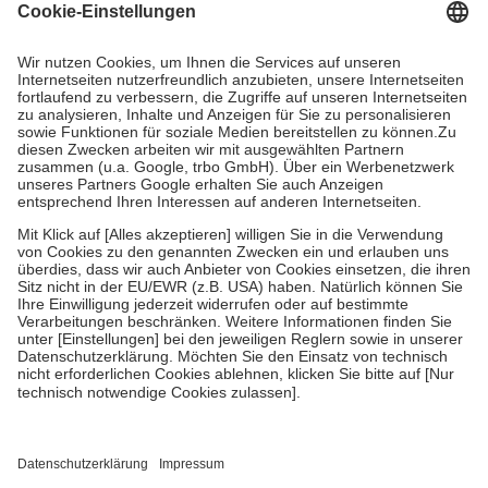
Grundsätzlich leisten Mitglieder Zuzahlungen in Höhe von zehn
Prozent des Abgabepreises,
mindestens
jedoch
fünf Euro
und
höchstens zehn Euro.
Es sind jedoch nie mehr als die tatsächlichen
Kosten der Leistung zu entrichten.
Diese Regeln gelten grundsätzlich auch für Online-Apotheken.
Bei Heilmitteln und häuslicher Krankenpflege beträgt die
Zuzahlung zehn Prozent der Kosten sowie zehn Euro je
Verordnung.
Um das Engagement der Versicherten für ihre eigene Gesundheit zu
stärken und die besondere Stellung der Familie zu unterstützen,
fallen
keine Zuzahlungen
an bei:
• Kindern und Jugendlichen bis zum vollendeten 18. Lebensjahr
mit Ausnahme der Fahrkosten
• Untersuchungen zur Vorsorge und Früherkennung, die von der
GKV getragen werden
• empfohlenen Schutzimpfungen
• Harn- und Blutteststreifen
Wir nutzen Trusted Shops als unabhängigen Dienstleister für die
Einholung von Bewertungen. Trusted Shops hat Maßnahmen
getroffen, um sicherzustellen, dass es sich um echte Bewertungen
handelt. Mehr Informationen findest du hier: