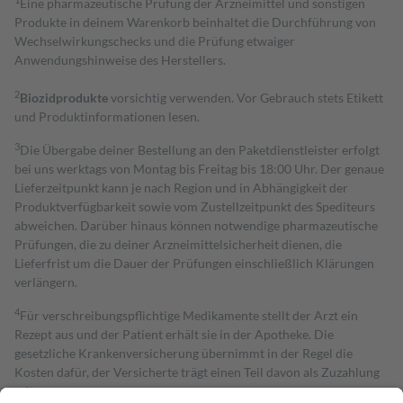
Eine pharmazeutische Prüfung der Arzneimittel und sonstigen
Produkte in deinem Warenkorb beinhaltet die Durchführung von
Wechselwirkungschecks und die Prüfung etwaiger
Anwendungshinweise des Herstellers.
2
Biozidprodukte
vorsichtig verwenden. Vor Gebrauch stets Etikett
und Produktinformationen lesen.
3
Die Übergabe deiner Bestellung an den Paketdienstleister erfolgt
bei uns werktags von Montag bis Freitag bis 18:00 Uhr. Der genaue
Lieferzeitpunkt kann je nach Region und in Abhängigkeit der
Produktverfügbarkeit sowie vom Zustellzeitpunkt des Spediteurs
abweichen. Darüber hinaus können notwendige pharmazeutische
Prüfungen, die zu deiner Arzneimittelsicherheit dienen, die
Lieferfrist um die Dauer der Prüfungen einschließlich Klärungen
verlängern.
4
Für verschreibungspflichtige Medikamente stellt der Arzt ein
Rezept aus und der Patient erhält sie in der Apotheke. Die
gesetzliche Krankenversicherung übernimmt in der Regel die
Kosten dafür, der Versicherte trägt einen Teil davon als Zuzahlung
mit.