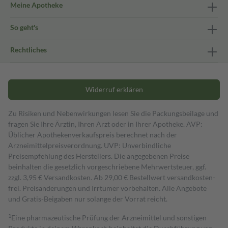
Meine Apotheke
So geht's
Rechtliches
Widerruf erklären
Zu Risiken und Nebenwirkungen lesen Sie die Packungsbeilage und
fragen Sie Ihre Ärztin, Ihren Arzt oder in Ihrer Apotheke. AVP:
Üblicher Apothekenverkaufspreis berechnet nach der
Arzneimittelpreisverordnung. UVP: Unverbindliche
Preisempfehlung des Herstellers. Die angegebenen Preise
beinhalten die gesetzlich vorgeschriebene Mehrwertsteuer, ggf.
zzgl. 3,95 € Versandkosten. Ab 29,00 € Bestell­wert versand­kosten­
frei. Preisänderungen und Irrtümer vorbehalten. Alle Angebote
und Gratis-Beigaben nur solange der Vorrat reicht.
1
Eine pharmazeutische Prüfung der Arzneimittel und sonstigen