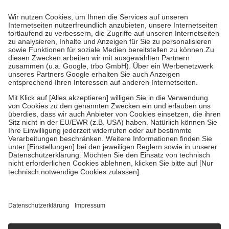
Prozent des Abgabepreises,
mindestens
jedoch
fünf Euro
und
höchstens zehn Euro.
Es sind jedoch nie mehr als die tatsächlichen
Kosten der Leistung zu entrichten.
Diese Regeln gelten grundsätzlich auch für Online-Apotheken.
Bei Heilmitteln und häuslicher Krankenpflege beträgt die
Zuzahlung zehn Prozent der Kosten sowie zehn Euro je
Verordnung.
Um das Engagement der Versicherten für ihre eigene Gesundheit zu
stärken und die besondere Stellung der Familie zu unterstützen,
fallen
keine Zuzahlungen
an bei:
• Kindern und Jugendlichen bis zum vollendeten 18. Lebensjahr
mit Ausnahme der Fahrkosten
• Untersuchungen zur Vorsorge und Früherkennung, die von der
GKV getragen werden
• empfohlenen Schutzimpfungen
• Harn- und Blutteststreifen
Wir nutzen Trusted Shops als unabhängigen Dienstleister für die
Einholung von Bewertungen. Trusted Shops hat Maßnahmen
getroffen, um sicherzustellen, dass es sich um echte Bewertungen
handelt. Mehr Informationen findest du hier:
https://help.etrusted.com/hc/de/articles/4419944605341