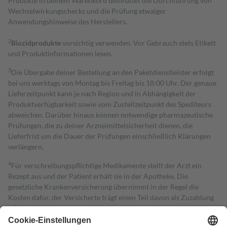
Produkte in deinem Warenkorb beinhaltet die Durchführung von
Wechselwirkungschecks und die Prüfung etwaiger
Anwendungshinweise des Herstellers.
2
Biozidprodukte
vorsichtig verwenden. Vor Gebrauch stets Etikett
und Produktinformationen lesen.
3
Die Übergabe deiner Bestellung an den Paketdienstleister erfolgt
bei uns werktags von Montag bis Freitag bis 18:00 Uhr. Der genaue
Lieferzeitpunkt kann je nach Region und in Abhängigkeit der
Produktverfügbarkeit sowie vom Zustellzeitpunkt des Spediteurs
abweichen. Darüber hinaus können notwendige pharmazeutische
Prüfungen, die zu deiner Arzneimittelsicherheit dienen, die
Lieferfrist um die Dauer der Prüfungen einschließlich Klärungen
verlängern.
4
Für verschreibungspflichtige Medikamente stellt der Arzt ein
Rezept aus und der Patient erhält sie in der Apotheke. Die
gesetzliche Krankenversicherung übernimmt in der Regel die
Kosten dafür, der Versicherte trägt einen Teil davon als Zuzahlung
mit.
Grundsätzlich leisten Mitglieder Zuzahlungen in Höhe von zehn