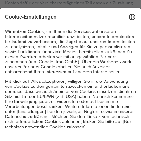
Kosten dafür, der Versicherte trägt einen Teil davon als Zuzahlung
mit.
Grundsätzlich leisten Mitglieder Zuzahlungen in Höhe von zehn
Prozent des Abgabepreises,
mindestens
jedoch
fünf Euro
und
höchstens zehn Euro.
Es sind jedoch nie mehr als die tatsächlichen
Kosten der Leistung zu entrichten.
Diese Regeln gelten grundsätzlich auch für Online-Apotheken.
Bei Heilmitteln und häuslicher Krankenpflege beträgt die
Zuzahlung zehn Prozent der Kosten sowie zehn Euro je
Verordnung.
Um das Engagement der Versicherten für ihre eigene Gesundheit zu
stärken und die besondere Stellung der Familie zu unterstützen,
fallen
keine Zuzahlungen
an bei:
• Kindern und Jugendlichen bis zum vollendeten 18. Lebensjahr
mit Ausnahme der Fahrkosten
• Untersuchungen zur Vorsorge und Früherkennung, die von der
GKV getragen werden
• empfohlenen Schutzimpfungen
• Harn- und Blutteststreifen
Wir nutzen Trusted Shops als unabhängigen Dienstleister für die
Einholung von Bewertungen. Trusted Shops hat Maßnahmen