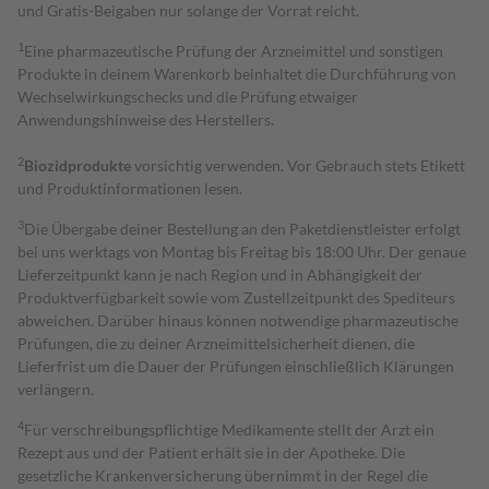
und Gratis-Beigaben nur solange der Vorrat reicht.
1
Eine pharmazeutische Prüfung der Arzneimittel und sonstigen
Produkte in deinem Warenkorb beinhaltet die Durchführung von
Wechselwirkungschecks und die Prüfung etwaiger
Anwendungshinweise des Herstellers.
2
Biozidprodukte
vorsichtig verwenden. Vor Gebrauch stets Etikett
und Produktinformationen lesen.
3
Die Übergabe deiner Bestellung an den Paketdienstleister erfolgt
bei uns werktags von Montag bis Freitag bis 18:00 Uhr. Der genaue
Lieferzeitpunkt kann je nach Region und in Abhängigkeit der
Produktverfügbarkeit sowie vom Zustellzeitpunkt des Spediteurs
abweichen. Darüber hinaus können notwendige pharmazeutische
Prüfungen, die zu deiner Arzneimittelsicherheit dienen, die
Lieferfrist um die Dauer der Prüfungen einschließlich Klärungen
verlängern.
4
Für verschreibungspflichtige Medikamente stellt der Arzt ein
Rezept aus und der Patient erhält sie in der Apotheke. Die
gesetzliche Krankenversicherung übernimmt in der Regel die