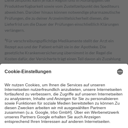
Lieferzeitpunkt kann je nach Region und in Abhängigkeit der
Produktverfügbarkeit sowie vom Zustellzeitpunkt des Spediteurs
abweichen. Darüber hinaus können notwendige pharmazeutische
Prüfungen, die zu deiner Arzneimittelsicherheit dienen, die
Lieferfrist um die Dauer der Prüfungen einschließlich Klärungen
verlängern.
4
Für verschreibungspflichtige Medikamente stellt der Arzt ein
Rezept aus und der Patient erhält sie in der Apotheke. Die
gesetzliche Krankenversicherung übernimmt in der Regel die
Kosten dafür, der Versicherte trägt einen Teil davon als Zuzahlung
mit.
Grundsätzlich leisten Mitglieder Zuzahlungen in Höhe von zehn
Prozent des Abgabepreises,
mindestens
jedoch
fünf Euro
und
höchstens zehn Euro.
Es sind jedoch nie mehr als die tatsächlichen
Kosten der Leistung zu entrichten.
Diese Regeln gelten grundsätzlich auch für Online-Apotheken.
Bei Heilmitteln und häuslicher Krankenpflege beträgt die
Zuzahlung zehn Prozent der Kosten sowie zehn Euro je
Verordnung.
Um das Engagement der Versicherten für ihre eigene Gesundheit zu
stärken und die besondere Stellung der Familie zu unterstützen,