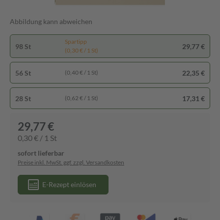
Abbildung kann abweichen
Spartipp
98 St
29,77 €
(0,30 € / 1 St)
56 St
22,35 €
(0,40 € / 1 St)
28 St
17,31 €
(0,62 € / 1 St)
29,77 €
0,30 € / 1 St
sofort lieferbar
Preise inkl. MwSt. ggf. zzgl. Versandkosten
E-Rezept einlösen