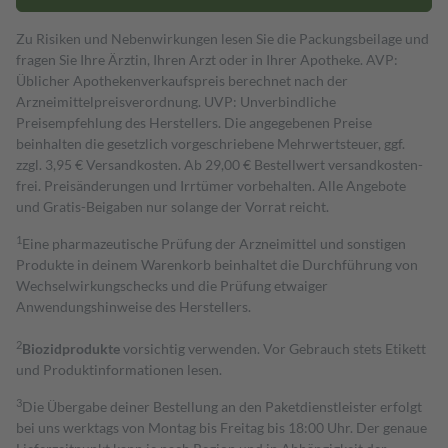
Zu Risiken und Nebenwirkungen lesen Sie die Packungsbeilage und
fragen Sie Ihre Ärztin, Ihren Arzt oder in Ihrer Apotheke. AVP:
Üblicher Apothekenverkaufspreis berechnet nach der
Arzneimittelpreisverordnung. UVP: Unverbindliche
Preisempfehlung des Herstellers. Die angegebenen Preise
beinhalten die gesetzlich vorgeschriebene Mehrwertsteuer, ggf.
zzgl. 3,95 € Versandkosten. Ab 29,00 € Bestell­wert versand­kosten­
frei. Preisänderungen und Irrtümer vorbehalten. Alle Angebote
und Gratis-Beigaben nur solange der Vorrat reicht.
1
Eine pharmazeutische Prüfung der Arzneimittel und sonstigen
Produkte in deinem Warenkorb beinhaltet die Durchführung von
Wechselwirkungschecks und die Prüfung etwaiger
Anwendungshinweise des Herstellers.
2
Biozidprodukte
vorsichtig verwenden. Vor Gebrauch stets Etikett
und Produktinformationen lesen.
3
Die Übergabe deiner Bestellung an den Paketdienstleister erfolgt
bei uns werktags von Montag bis Freitag bis 18:00 Uhr. Der genaue