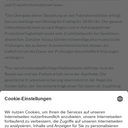
und Produktinformationen lesen.
3
Die Übergabe deiner Bestellung an den Paketdienstleister erfolgt
bei uns werktags von Montag bis Freitag bis 18:00 Uhr. Der genaue
Lieferzeitpunkt kann je nach Region und in Abhängigkeit der
Produktverfügbarkeit sowie vom Zustellzeitpunkt des Spediteurs
abweichen. Darüber hinaus können notwendige pharmazeutische
Prüfungen, die zu deiner Arzneimittelsicherheit dienen, die
Lieferfrist um die Dauer der Prüfungen einschließlich Klärungen
verlängern.
4
Für verschreibungspflichtige Medikamente stellt der Arzt ein
Rezept aus und der Patient erhält sie in der Apotheke. Die
gesetzliche Krankenversicherung übernimmt in der Regel die
Kosten dafür, der Versicherte trägt einen Teil davon als Zuzahlung
mit.
Grundsätzlich leisten Mitglieder Zuzahlungen in Höhe von zehn
Prozent des Abgabepreises,
mindestens
jedoch
fünf Euro
und
höchstens zehn Euro.
Es sind jedoch nie mehr als die tatsächlichen
Kosten der Leistung zu entrichten.
Diese Regeln gelten grundsätzlich auch für Online-Apotheken.
Bei Heilmitteln und häuslicher Krankenpflege beträgt die