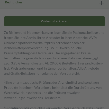
Rechtliches
Widerruf erklären
Zu Risiken und Nebenwirkungen lesen Sie die Packungsbeilage und
fragen Sie Ihre Ärztin, Ihren Arzt oder in Ihrer Apotheke. AVP:
Üblicher Apothekenverkaufspreis berechnet nach der
Arzneimittelpreisverordnung. UVP: Unverbindliche
Preisempfehlung des Herstellers. Die angegebenen Preise
beinhalten die gesetzlich vorgeschriebene Mehrwertsteuer, ggf.
zzgl. 3,95 € Versandkosten. Ab 29,00 € Bestell­wert versand­kosten­
frei. Preisänderungen und Irrtümer vorbehalten. Alle Angebote
und Gratis-Beigaben nur solange der Vorrat reicht.
1
Eine pharmazeutische Prüfung der Arzneimittel und sonstigen
Produkte in deinem Warenkorb beinhaltet die Durchführung von
Wechselwirkungschecks und die Prüfung etwaiger
Anwendungshinweise des Herstellers.
2
Biozidprodukte
vorsichtig verwenden. Vor Gebrauch stets Etikett