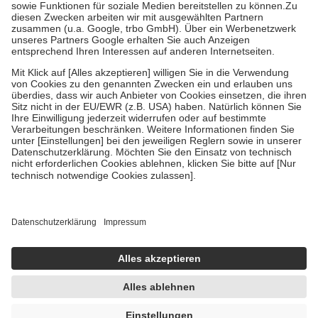
Zuzahlung zehn Prozent der Kosten sowie zehn Euro je
Verordnung.
Um das Engagement der Versicherten für ihre eigene Gesundheit zu
stärken und die besondere Stellung der Familie zu unterstützen,
fallen
keine Zuzahlungen
an bei:
• Kindern und Jugendlichen bis zum vollendeten 18. Lebensjahr
mit Ausnahme der Fahrkosten
• Untersuchungen zur Vorsorge und Früherkennung, die von der
GKV getragen werden
• empfohlenen Schutzimpfungen
• Harn- und Blutteststreifen
Wir nutzen Trusted Shops als unabhängigen Dienstleister für die
Einholung von Bewertungen. Trusted Shops hat Maßnahmen
getroffen, um sicherzustellen, dass es sich um echte Bewertungen
handelt. Mehr Informationen findest du hier:
https://help.etrusted.com/hc/de/articles/4419944605341
Einige Bilder und Inhalte wurden unter Zuhilfenahme künstlicher
Intelligenz erstellt.