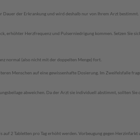
r Dauer der Erkrankung und wird deshalb nur von Ihrem Arzt bestimmt.
uck, erhöhter Herzfrequenz und Pulserniedrigung kommen. Setzen Sie si
z normal (also nicht mit der doppelten Menge) fort.
d älteren Menschen auf eine gewissenhafte Dosierung. Im Zweifelsfalle f
gsbeilage abweichen. Da der Arzt sie individuell abstimmt, sollten Si
is auf 2 Tabletten pro Tag erhöht werden. Vorbeugung gegen Herzinfarkt 