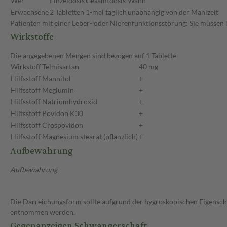
Wer
Einzeldosis
Gesamtdosis
Wann
Erwachsene
2 Tabletten
1-mal täglich
unabhängig von der Mahlzeit
Patienten mit einer Leber- oder Nierenfunktionsstörung: Sie müssen 
Wirkstoffe
Die angegebenen Mengen sind bezogen auf 1 Tablette
Wirkstoff
Telmisartan
40 mg
Hilfsstoff
Mannitol
+
Hilfsstoff
Meglumin
+
Hilfsstoff
Natriumhydroxid
+
Hilfsstoff
Povidon K30
+
Hilfsstoff
Crospovidon
+
Hilfsstoff
Magnesium stearat (pflanzlich)
+
Aufbewahrung
Aufbewahrung
Die Darreichungsform sollte aufgrund der hygroskopischen Eigensc
entnommen werden.
Gegenanzeigen Schwangerschaft