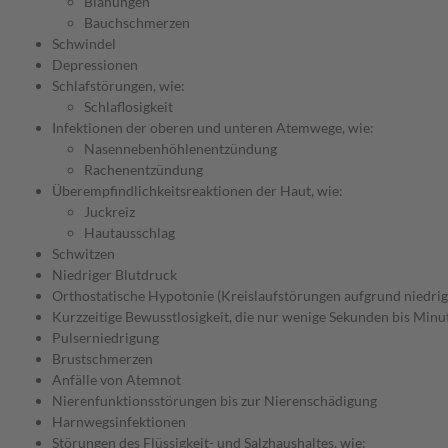
Blähungen
Bauchschmerzen
Schwindel
Depressionen
Schlafstörungen, wie:
Schlaflosigkeit
Infektionen der oberen und unteren Atemwege, wie:
Nasennebenhöhlenentzündung
Rachenentzündung
Überempfindlichkeitsreaktionen der Haut, wie:
Juckreiz
Hautausschlag
Schwitzen
Niedriger Blutdruck
Orthostatische Hypotonie (Kreislaufstörungen aufgrund niedrig
Kurzzeitige Bewusstlosigkeit, die nur wenige Sekunden bis Minu
Pulserniedrigung
Brustschmerzen
Anfälle von Atemnot
Nierenfunktionsstörungen bis zur Nierenschädigung
Harnwegsinfektionen
Störungen des Flüssigkeit- und Salzhaushaltes, wie: