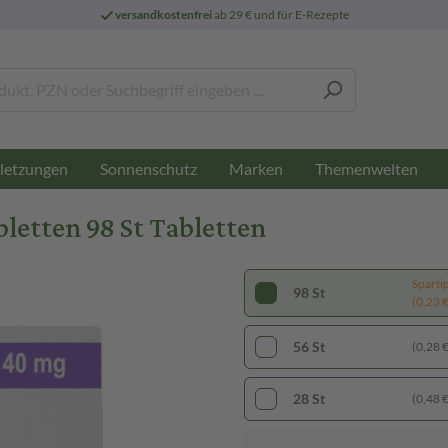
versandkostenfrei
ab 29 € und für E-Rezepte
letzungen
Sonnenschutz
Marken
Themenwelten
etten 98 St Tabletten
Sparti
98 St
(0,23 € 
56 St
(0,28 € 
28 St
(0,48 € 