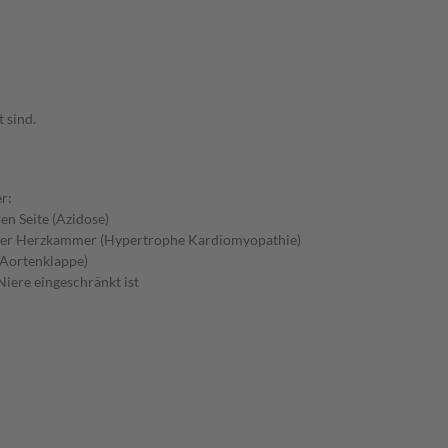
 sind.
r:
en Seite (Azidose)
 der Herzkammer (Hypertrophe Kardiomyopathie)
 Aortenklappe)
iere eingeschränkt ist