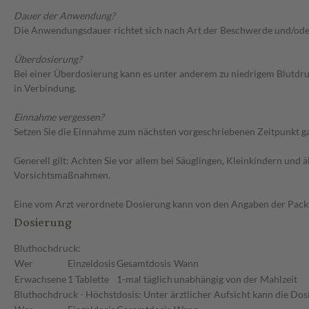
Dauer der Anwendung?
Die Anwendungsdauer richtet sich nach Art der Beschwerde und/ode
Überdosierung?
Bei einer Überdosierung kann es unter anderem zu niedrigem Blutdr
in Verbindung.
Einnahme vergessen?
Setzen Sie die Einnahme zum nächsten vorgeschriebenen Zeitpunkt gan
Generell gilt: Achten Sie vor allem bei Säuglingen, Kleinkindern un
Vorsichtsmaßnahmen.
Eine vom Arzt verordnete Dosierung kann von den Angaben der Packun
Dosierung
Bluthochdruck:
Wer
Einzeldosis
Gesamtdosis
Wann
Erwachsene
1 Tablette
1-mal täglich
unabhängig von der Mahlzeit
Bluthochdruck - Höchstdosis: Unter ärztlicher Aufsicht kann die Dos