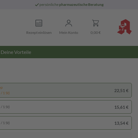
persönliche
pharmazeutische Beratung
Rezept einlösen
Mein Konto
0,00 €
Deine Vorteile
pp
22,51 €
/ 1 St)
15,61 €
/ 1 St)
13,54 €
/ 1 St)