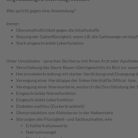
Was spricht gegen eine Anwendung?
Immer:
Überempfindlichkeit gegen die Inhaltsstoffe
Stauung der Gallenflüssigkeit, wenn z.B. die Gallenwege verstopft
Stark eingeschränkte Leberfunktion
Unter Umständen - sprechen Sie hierzu mit Ihrem Arzt oder Apotheke
Verschiebung des Säure-Basen-Gleichgewichts im Blut zur sauer
Herzmuskelerkrankung mit starker Verdickung und Einengung
Verengung einer Herzklappe der linken Herzhälfte (Mitral- bzw.
Verengung einer Nierenarterie, wodurch die Durchblutung der N
Eingeschränkte Nierenfunktion
Eingeschränkte Leberfunktion
Diabetes mellitus (Zuckerkrankheit)
Überproduktion von Aldosteron in der Nebenniere
Störungen des Flüssigkeit- und Salzhaushaltes, wie:
Erhöhte Kaliumwerte
Natriummangel