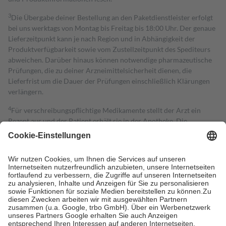
3
Die Übergabe deiner Bestellung an den Paketdienstleister erfolgt
bei uns werktags von Montag bis Freitag bis 18:00 Uhr. Der genaue
Lieferzeitpunkt kann je nach Region und in Abhängigkeit der
Produktverfügbarkeit sowie vom Zustellzeitpunkt des Spediteurs
abweichen. Darüber hinaus können notwendige pharmazeutische
Prüfungen, die zu deiner Arzneimittelsicherheit dienen, die
Lieferfrist um die Dauer der Prüfungen einschließlich Klärungen
verlängern.
4
Für verschreibungspflichtige Medikamente stellt der Arzt ein
Rezept aus und der Patient erhält sie in der Apotheke. Die
gesetzliche Krankenversicherung übernimmt in der Regel die
Kosten dafür, der Versicherte trägt einen Teil davon als Zuzahlung
mit.
Grundsätzlich leisten Mitglieder Zuzahlungen in Höhe von zehn
Prozent des Abgabepreises,
mindestens
jedoch
fünf Euro
und
höchstens zehn Euro.
Es sind jedoch nie mehr als die tatsächlichen
Kosten der Leistung zu entrichten.
Diese Regeln gelten grundsätzlich auch für Online-Apotheken.
Bei Heilmitteln und häuslicher Krankenpflege beträgt die