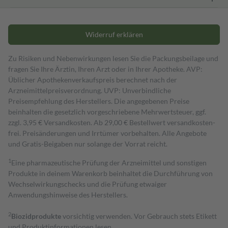
Widerruf erklären
Zu Risiken und Nebenwirkungen lesen Sie die Packungsbeilage und
fragen Sie Ihre Ärztin, Ihren Arzt oder in Ihrer Apotheke. AVP:
Üblicher Apothekenverkaufspreis berechnet nach der
Arzneimittelpreisverordnung. UVP: Unverbindliche
Preisempfehlung des Herstellers. Die angegebenen Preise
beinhalten die gesetzlich vorgeschriebene Mehrwertsteuer, ggf.
zzgl. 3,95 € Versandkosten. Ab 29,00 € Bestell­wert versand­kosten­
frei. Preisänderungen und Irrtümer vorbehalten. Alle Angebote
und Gratis-Beigaben nur solange der Vorrat reicht.
1
Eine pharmazeutische Prüfung der Arzneimittel und sonstigen
Produkte in deinem Warenkorb beinhaltet die Durchführung von
Wechselwirkungschecks und die Prüfung etwaiger
Anwendungshinweise des Herstellers.
2
Biozidprodukte
vorsichtig verwenden. Vor Gebrauch stets Etikett
und Produktinformationen lesen.