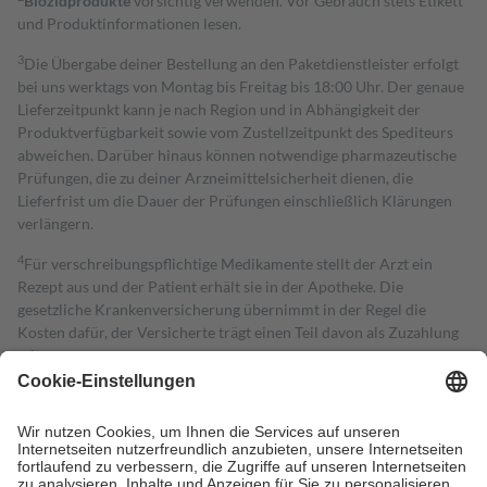
Biozidprodukte
vorsichtig verwenden. Vor Gebrauch stets Etikett
und Produktinformationen lesen.
3
Die Übergabe deiner Bestellung an den Paketdienstleister erfolgt
bei uns werktags von Montag bis Freitag bis 18:00 Uhr. Der genaue
Lieferzeitpunkt kann je nach Region und in Abhängigkeit der
Produktverfügbarkeit sowie vom Zustellzeitpunkt des Spediteurs
abweichen. Darüber hinaus können notwendige pharmazeutische
Prüfungen, die zu deiner Arzneimittelsicherheit dienen, die
Lieferfrist um die Dauer der Prüfungen einschließlich Klärungen
verlängern.
4
Für verschreibungspflichtige Medikamente stellt der Arzt ein
Rezept aus und der Patient erhält sie in der Apotheke. Die
gesetzliche Krankenversicherung übernimmt in der Regel die
Kosten dafür, der Versicherte trägt einen Teil davon als Zuzahlung
mit.
Grundsätzlich leisten Mitglieder Zuzahlungen in Höhe von zehn
Prozent des Abgabepreises,
mindestens
jedoch
fünf Euro
und
höchstens zehn Euro.
Es sind jedoch nie mehr als die tatsächlichen
Kosten der Leistung zu entrichten.
Diese Regeln gelten grundsätzlich auch für Online-Apotheken.