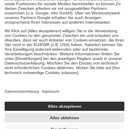
Bei Heilmitteln und häuslicher Krankenpflege beträgt die
Zuzahlung zehn Prozent der Kosten sowie zehn Euro je
Verordnung.
Um das Engagement der Versicherten für ihre eigene Gesundheit zu
stärken und die besondere Stellung der Familie zu unterstützen,
fallen
keine Zuzahlungen
an bei:
• Kindern und Jugendlichen bis zum vollendeten 18. Lebensjahr
mit Ausnahme der Fahrkosten
• Untersuchungen zur Vorsorge und Früherkennung, die von der
GKV getragen werden
• empfohlenen Schutzimpfungen
• Harn- und Blutteststreifen
Wir nutzen Trusted Shops als unabhängigen Dienstleister für die
Einholung von Bewertungen. Trusted Shops hat Maßnahmen
getroffen, um sicherzustellen, dass es sich um echte Bewertungen
handelt. Mehr Informationen findest du hier:
https://help.etrusted.com/hc/de/articles/4419944605341
Einige Bilder und Inhalte wurden unter Zuhilfenahme künstlicher
Intelligenz erstellt.