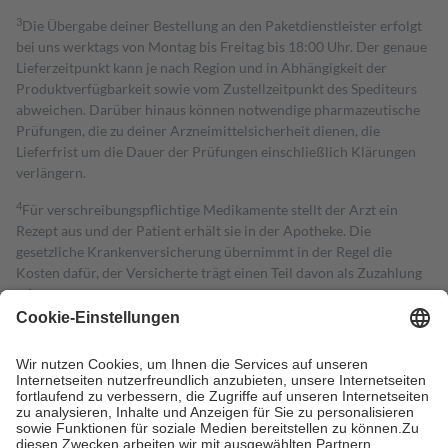
3
Die Übergabe deiner Bestellung an den Paketdienstleister erfolgt
bei uns werktags von Montag bis Freitag bis 18:00 Uhr. Der genaue
Lieferzeitpunkt kann je nach Region und in Abhängigkeit der
Produktverfügbarkeit sowie vom Zustellzeitpunkt des Spediteurs
abweichen. Darüber hinaus können notwendige pharmazeutische
Prüfungen, die zu deiner Arzneimittelsicherheit dienen, die
Lieferfrist um die Dauer der Prüfungen einschließlich Klärungen
verlängern.
4
Für verschreibungspflichtige Medikamente stellt der Arzt ein
Rezept aus und der Patient erhält sie in der Apotheke. Die
gesetzliche Krankenversicherung übernimmt in der Regel die
Kosten dafür, der Versicherte trägt einen Teil davon als Zuzahlung
mit.
Grundsätzlich leisten Mitglieder Zuzahlungen in Höhe von zehn
Prozent des Abgabepreises,
mindestens
jedoch
fünf Euro
und
höchstens zehn Euro.
Es sind jedoch nie mehr als die tatsächlichen
Kosten der Leistung zu entrichten.
Diese Regeln gelten grundsätzlich auch für Online-Apotheken.
Bei Heilmitteln und häuslicher Krankenpflege beträgt die
Zuzahlung zehn Prozent der Kosten sowie zehn Euro je