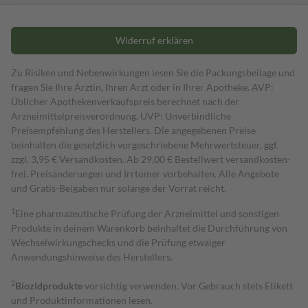
Widerruf erklären
Zu Risiken und Nebenwirkungen lesen Sie die Packungsbeilage und
fragen Sie Ihre Ärztin, Ihren Arzt oder in Ihrer Apotheke. AVP:
Üblicher Apothekenverkaufspreis berechnet nach der
Arzneimittelpreisverordnung. UVP: Unverbindliche
Preisempfehlung des Herstellers. Die angegebenen Preise
beinhalten die gesetzlich vorgeschriebene Mehrwertsteuer, ggf.
zzgl. 3,95 € Versandkosten. Ab 29,00 € Bestell­wert versand­kosten­
frei. Preisänderungen und Irrtümer vorbehalten. Alle Angebote
und Gratis-Beigaben nur solange der Vorrat reicht.
1
Eine pharmazeutische Prüfung der Arzneimittel und sonstigen
Produkte in deinem Warenkorb beinhaltet die Durchführung von
Wechselwirkungschecks und die Prüfung etwaiger
Anwendungshinweise des Herstellers.
2
Biozidprodukte
vorsichtig verwenden. Vor Gebrauch stets Etikett
und Produktinformationen lesen.