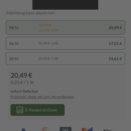
Abbildung kann abweichen
Spartipp
98 St
20,49 €
(0,21 € / 1 St)
56 St
17,01 €
(0,30 € / 1 St)
28 St
14,61 €
(0,52 € / 1 St)
20,49 €
0,21 € / 1 St
sofort lieferbar
Preise inkl. MwSt. ggf. zzgl. Versandkosten
E-Rezept einlösen