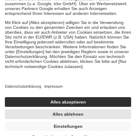
Verordnung.
Um das Engagement der Versicherten für ihre eigene Gesundheit zu
stärken und die besondere Stellung der Familie zu unterstützen,
fallen
keine Zuzahlungen
an bei:
• Kindern und Jugendlichen bis zum vollendeten 18. Lebensjahr
mit Ausnahme der Fahrkosten
• Untersuchungen zur Vorsorge und Früherkennung, die von der
GKV getragen werden
• empfohlenen Schutzimpfungen
• Harn- und Blutteststreifen
Wir nutzen Trusted Shops als unabhängigen Dienstleister für die
Einholung von Bewertungen. Trusted Shops hat Maßnahmen
getroffen, um sicherzustellen, dass es sich um echte Bewertungen
handelt. Mehr Informationen findest du hier:
https://help.etrusted.com/hc/de/articles/4419944605341
Einige Bilder und Inhalte wurden unter Zuhilfenahme künstlicher
Intelligenz erstellt.