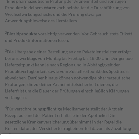
Eine pharmazeutische Prüfung der Arzneimittel und sonstigen
Produkte in deinem Warenkorb beinhaltet die Durchführung von
Wechselwirkungschecks und die Prüfung etwaiger
Anwendungshinweise des Herstellers.
2
Biozidprodukte
vorsichtig verwenden. Vor Gebrauch stets Etikett
und Produktinformationen lesen.
3
Die Übergabe deiner Bestellung an den Paketdienstleister erfolgt
bei uns werktags von Montag bis Freitag bis 18:00 Uhr. Der genaue
Lieferzeitpunkt kann je nach Region und in Abhängigkeit der
Produktverfügbarkeit sowie vom Zustellzeitpunkt des Spediteurs
abweichen. Darüber hinaus können notwendige pharmazeutische
Prüfungen, die zu deiner Arzneimittelsicherheit dienen, die
Lieferfrist um die Dauer der Prüfungen einschließlich Klärungen
verlängern.
4
Für verschreibungspflichtige Medikamente stellt der Arzt ein
Rezept aus und der Patient erhält sie in der Apotheke. Die
gesetzliche Krankenversicherung übernimmt in der Regel die
Kosten dafür, der Versicherte trägt einen Teil davon als Zuzahlung
mit.