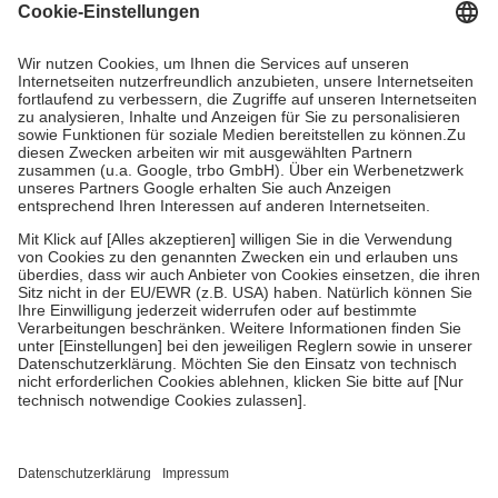
Grundsätzlich leisten Mitglieder Zuzahlungen in Höhe von zehn
Prozent des Abgabepreises,
mindestens
jedoch
fünf Euro
und
höchstens zehn Euro.
Es sind jedoch nie mehr als die tatsächlichen
Kosten der Leistung zu entrichten.
Diese Regeln gelten grundsätzlich auch für Online-Apotheken.
Bei Heilmitteln und häuslicher Krankenpflege beträgt die
Zuzahlung zehn Prozent der Kosten sowie zehn Euro je
Verordnung.
Um das Engagement der Versicherten für ihre eigene Gesundheit zu
stärken und die besondere Stellung der Familie zu unterstützen,
fallen
keine Zuzahlungen
an bei:
• Kindern und Jugendlichen bis zum vollendeten 18. Lebensjahr
mit Ausnahme der Fahrkosten
• Untersuchungen zur Vorsorge und Früherkennung, die von der
GKV getragen werden
• empfohlenen Schutzimpfungen
• Harn- und Blutteststreifen
Wir nutzen Trusted Shops als unabhängigen Dienstleister für die
Einholung von Bewertungen. Trusted Shops hat Maßnahmen
getroffen, um sicherzustellen, dass es sich um echte Bewertungen
handelt. Mehr Informationen findest du hier: