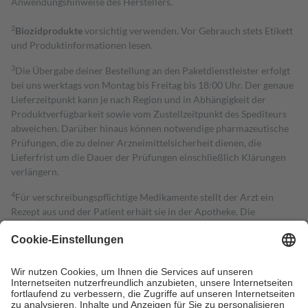
Anwendungshinweise des Herstellers.
2
Biozidprodukte
vorsichtig verwenden. Vor Gebrauch stets Etikett
und Produktinformationen lesen.
3
Die Übergabe deiner Bestellung an den Paketdienstleister erfolgt
bei uns werktags von Montag bis Freitag bis 18:00 Uhr. Der genaue
Lieferzeitpunkt kann je nach Region und in Abhängigkeit der
Produktverfügbarkeit sowie vom Zustellzeitpunkt des Spediteurs
abweichen. Darüber hinaus können notwendige pharmazeutische
Prüfungen, die zu deiner Arzneimittelsicherheit dienen, die
Lieferfrist um die Dauer der Prüfungen einschließlich Klärungen
verlängern.
4
Für verschreibungspflichtige Medikamente stellt der Arzt ein
Rezept aus und der Patient erhält sie in der Apotheke. Die
gesetzliche Krankenversicherung übernimmt in der Regel die
Kosten dafür, der Versicherte trägt einen Teil davon als Zuzahlung
mit.
Grundsätzlich leisten Mitglieder Zuzahlungen in Höhe von zehn
Prozent des Abgabepreises,
mindestens
jedoch
fünf Euro
und
höchstens zehn Euro.
Es sind jedoch nie mehr als die tatsächlichen