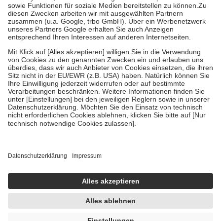
Kosten der Leistung zu entrichten.
Diese Regeln gelten grundsätzlich auch für Online-Apotheken.
Bei Heilmitteln und häuslicher Krankenpflege beträgt die
Zuzahlung zehn Prozent der Kosten sowie zehn Euro je
Verordnung.
Um das Engagement der Versicherten für ihre eigene Gesundheit zu
stärken und die besondere Stellung der Familie zu unterstützen,
fallen
keine Zuzahlungen
an bei:
• Kindern und Jugendlichen bis zum vollendeten 18. Lebensjahr
mit Ausnahme der Fahrkosten
• Untersuchungen zur Vorsorge und Früherkennung, die von der
GKV getragen werden
• empfohlenen Schutzimpfungen
• Harn- und Blutteststreifen
Wir nutzen Trusted Shops als unabhängigen Dienstleister für die
Einholung von Bewertungen. Trusted Shops hat Maßnahmen
getroffen, um sicherzustellen, dass es sich um echte Bewertungen
handelt. Mehr Informationen findest du hier:
https://help.etrusted.com/hc/de/articles/4419944605341
Einige Bilder und Inhalte wurden unter Zuhilfenahme künstlicher