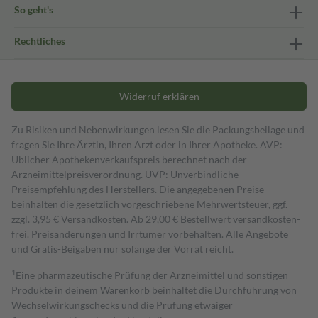
So geht's
Rechtliches
Widerruf erklären
Zu Risiken und Nebenwirkungen lesen Sie die Packungsbeilage und
fragen Sie Ihre Ärztin, Ihren Arzt oder in Ihrer Apotheke. AVP:
Üblicher Apothekenverkaufspreis berechnet nach der
Arzneimittelpreisverordnung. UVP: Unverbindliche
Preisempfehlung des Herstellers. Die angegebenen Preise
beinhalten die gesetzlich vorgeschriebene Mehrwertsteuer, ggf.
zzgl. 3,95 € Versandkosten. Ab 29,00 € Bestell­wert versand­kosten­
frei. Preisänderungen und Irrtümer vorbehalten. Alle Angebote
und Gratis-Beigaben nur solange der Vorrat reicht.
1
Eine pharmazeutische Prüfung der Arzneimittel und sonstigen
Produkte in deinem Warenkorb beinhaltet die Durchführung von
Wechselwirkungschecks und die Prüfung etwaiger