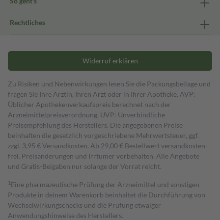
So geht's
Rechtliches
Widerruf erklären
Zu Risiken und Nebenwirkungen lesen Sie die Packungsbeilage und
fragen Sie Ihre Ärztin, Ihren Arzt oder in Ihrer Apotheke. AVP:
Üblicher Apothekenverkaufspreis berechnet nach der
Arzneimittelpreisverordnung. UVP: Unverbindliche
Preisempfehlung des Herstellers. Die angegebenen Preise
beinhalten die gesetzlich vorgeschriebene Mehrwertsteuer, ggf.
zzgl. 3,95 € Versandkosten. Ab 29,00 € Bestell­wert versand­kosten­
frei. Preisänderungen und Irrtümer vorbehalten. Alle Angebote
und Gratis-Beigaben nur solange der Vorrat reicht.
1
Eine pharmazeutische Prüfung der Arzneimittel und sonstigen
Produkte in deinem Warenkorb beinhaltet die Durchführung von
Wechselwirkungschecks und die Prüfung etwaiger
Anwendungshinweise des Herstellers.