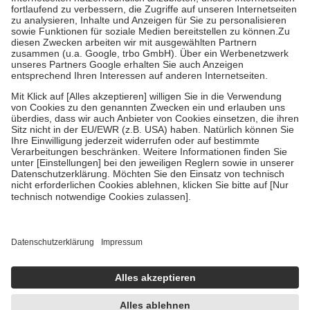
Diese Regeln gelten grundsätzlich auch für Online-Apotheken.
Bei Heilmitteln und häuslicher Krankenpflege beträgt die
Zuzahlung zehn Prozent der Kosten sowie zehn Euro je
Verordnung.
Um das Engagement der Versicherten für ihre eigene Gesundheit zu
stärken und die besondere Stellung der Familie zu unterstützen,
fallen
keine Zuzahlungen
an bei:
• Kindern und Jugendlichen bis zum vollendeten 18. Lebensjahr
mit Ausnahme der Fahrkosten
• Untersuchungen zur Vorsorge und Früherkennung, die von der
GKV getragen werden
• empfohlenen Schutzimpfungen
• Harn- und Blutteststreifen
Wir nutzen Trusted Shops als unabhängigen Dienstleister für die
Einholung von Bewertungen. Trusted Shops hat Maßnahmen
getroffen, um sicherzustellen, dass es sich um echte Bewertungen
handelt. Mehr Informationen findest du hier:
https://help.etrusted.com/hc/de/articles/4419944605341
Einige Bilder und Inhalte wurden unter Zuhilfenahme künstlicher
Intelligenz erstellt.