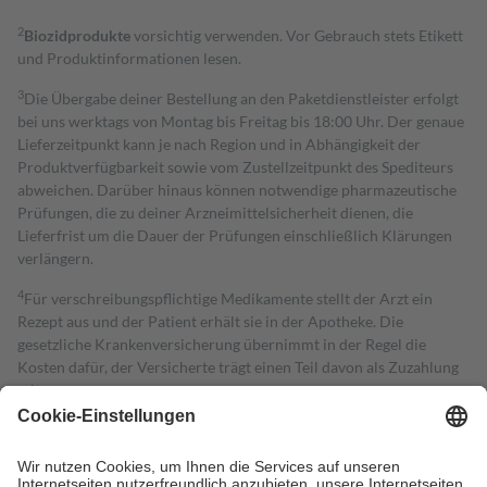
2
Biozidprodukte
vorsichtig verwenden. Vor Gebrauch stets Etikett
und Produktinformationen lesen.
3
Die Übergabe deiner Bestellung an den Paketdienstleister erfolgt
bei uns werktags von Montag bis Freitag bis 18:00 Uhr. Der genaue
Lieferzeitpunkt kann je nach Region und in Abhängigkeit der
Produktverfügbarkeit sowie vom Zustellzeitpunkt des Spediteurs
abweichen. Darüber hinaus können notwendige pharmazeutische
Prüfungen, die zu deiner Arzneimittelsicherheit dienen, die
Lieferfrist um die Dauer der Prüfungen einschließlich Klärungen
verlängern.
4
Für verschreibungspflichtige Medikamente stellt der Arzt ein
Rezept aus und der Patient erhält sie in der Apotheke. Die
gesetzliche Krankenversicherung übernimmt in der Regel die
Kosten dafür, der Versicherte trägt einen Teil davon als Zuzahlung
mit.
Grundsätzlich leisten Mitglieder Zuzahlungen in Höhe von zehn
Prozent des Abgabepreises,
mindestens
jedoch
fünf Euro
und
höchstens zehn Euro.
Es sind jedoch nie mehr als die tatsächlichen
Kosten der Leistung zu entrichten.