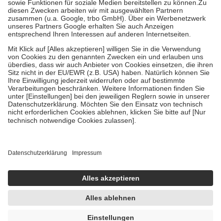
Zuzahlung zehn Prozent der Kosten sowie zehn Euro je
Verordnung.
Um das Engagement der Versicherten für ihre eigene Gesundheit zu
stärken und die besondere Stellung der Familie zu unterstützen,
fallen
keine Zuzahlungen
an bei:
• Kindern und Jugendlichen bis zum vollendeten 18. Lebensjahr
mit Ausnahme der Fahrkosten
• Untersuchungen zur Vorsorge und Früherkennung, die von der
GKV getragen werden
• empfohlenen Schutzimpfungen
• Harn- und Blutteststreifen
Wir nutzen Trusted Shops als unabhängigen Dienstleister für die
Einholung von Bewertungen. Trusted Shops hat Maßnahmen
getroffen, um sicherzustellen, dass es sich um echte Bewertungen
handelt. Mehr Informationen findest du hier:
https://help.etrusted.com/hc/de/articles/4419944605341
Einige Bilder und Inhalte wurden unter Zuhilfenahme künstlicher
Intelligenz erstellt.