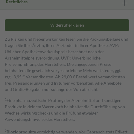
Rechtliches
Widerruf erklären
Zu Risiken und Nebenwirkungen lesen Sie die Packungsbeilage und
fragen Sie Ihre Ärztin, Ihren Arzt oder in Ihrer Apotheke. AVP:
Üblicher Apothekenverkaufspreis berechnet nach der
Arzneimittelpreisverordnung. UVP: Unverbindliche
Preisempfehlung des Herstellers. Die angegebenen Preise
beinhalten die gesetzlich vorgeschriebene Mehrwertsteuer, ggf.
zzgl. 3,95 € Versandkosten. Ab 29,00 € Bestell­wert versand­kosten­
frei. Preisänderungen und Irrtümer vorbehalten. Alle Angebote
und Gratis-Beigaben nur solange der Vorrat reicht.
1
Eine pharmazeutische Prüfung der Arzneimittel und sonstigen
Produkte in deinem Warenkorb beinhaltet die Durchführung von
Wechselwirkungschecks und die Prüfung etwaiger
Anwendungshinweise des Herstellers.
2
Biozidprodukte
vorsichtig verwenden. Vor Gebrauch stets Etikett