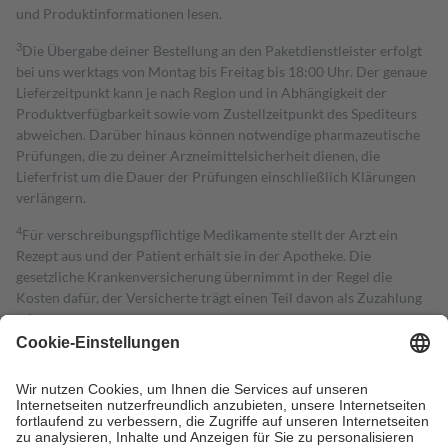
und Produktinformationen lesen.
3
Die Übergabe deiner Bestellung an den Paketdienstleister erfolgt
bei uns werktags von Montag bis Freitag bis 18:00 Uhr. Der genaue
Lieferzeitpunkt kann je nach Region und in Abhängigkeit der
Produktverfügbarkeit sowie vom Zustellzeitpunkt des Spediteurs
abweichen. Darüber hinaus können notwendige pharmazeutische
Prüfungen, die zu deiner Arzneimittelsicherheit dienen, die
Lieferfrist um die Dauer der Prüfungen einschließlich Klärungen
verlängern.
4
Für verschreibungspflichtige Medikamente stellt der Arzt ein
Rezept aus und der Patient erhält sie in der Apotheke. Die
gesetzliche Krankenversicherung übernimmt in der Regel die
Kosten dafür, der Versicherte trägt einen Teil davon als Zuzahlung
mit.
Grundsätzlich leisten Mitglieder Zuzahlungen in Höhe von zehn
Prozent des Abgabepreises,
mindestens
jedoch
fünf Euro
und
höchstens zehn Euro.
Es sind jedoch nie mehr als die tatsächlichen
Kosten der Leistung zu entrichten.
Diese Regeln gelten grundsätzlich auch für Online-Apotheken.
Bei Heilmitteln und häuslicher Krankenpflege beträgt die