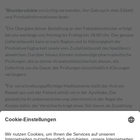
2
Biozidprodukte
vorsichtig verwenden. Vor Gebrauch stets Etikett
und Produktinformationen lesen.
3
Die Übergabe deiner Bestellung an den Paketdienstleister erfolgt
bei uns werktags von Montag bis Freitag bis 18:00 Uhr. Der genaue
Lieferzeitpunkt kann je nach Region und in Abhängigkeit der
Produktverfügbarkeit sowie vom Zustellzeitpunkt des Spediteurs
abweichen. Darüber hinaus können notwendige pharmazeutische
Prüfungen, die zu deiner Arzneimittelsicherheit dienen, die
Lieferfrist um die Dauer der Prüfungen einschließlich Klärungen
verlängern.
4
Für verschreibungspflichtige Medikamente stellt der Arzt ein
Rezept aus und der Patient erhält sie in der Apotheke. Die
gesetzliche Krankenversicherung übernimmt in der Regel die
Kosten dafür, der Versicherte trägt einen Teil davon als Zuzahlung
mit.
Grundsätzlich leisten Mitglieder Zuzahlungen in Höhe von zehn
Prozent des Abgabepreises,
mindestens
jedoch
fünf Euro
und
höchstens zehn Euro.
Es sind jedoch nie mehr als die tatsächlichen
Kosten der Leistung zu entrichten.