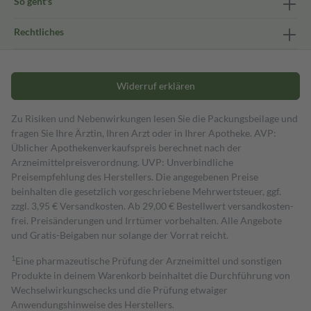
So geht's
Rechtliches
Widerruf erklären
Zu Risiken und Nebenwirkungen lesen Sie die Packungsbeilage und
fragen Sie Ihre Ärztin, Ihren Arzt oder in Ihrer Apotheke. AVP:
Üblicher Apothekenverkaufspreis berechnet nach der
Arzneimittelpreisverordnung. UVP: Unverbindliche
Preisempfehlung des Herstellers. Die angegebenen Preise
beinhalten die gesetzlich vorgeschriebene Mehrwertsteuer, ggf.
zzgl. 3,95 € Versandkosten. Ab 29,00 € Bestell­wert versand­kosten­
frei. Preisänderungen und Irrtümer vorbehalten. Alle Angebote
und Gratis-Beigaben nur solange der Vorrat reicht.
1
Eine pharmazeutische Prüfung der Arzneimittel und sonstigen
Produkte in deinem Warenkorb beinhaltet die Durchführung von
Wechselwirkungschecks und die Prüfung etwaiger
Anwendungshinweise des Herstellers.