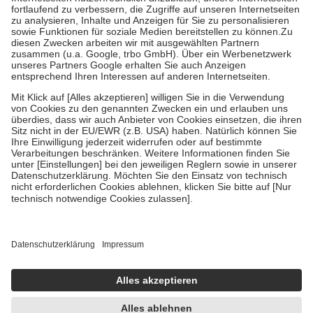
Diese Regeln gelten grundsätzlich auch für Online-Apotheken.
Bei Heilmitteln und häuslicher Krankenpflege beträgt die
Zuzahlung zehn Prozent der Kosten sowie zehn Euro je
Verordnung.
Um das Engagement der Versicherten für ihre eigene Gesundheit zu
stärken und die besondere Stellung der Familie zu unterstützen,
fallen
keine Zuzahlungen
an bei:
• Kindern und Jugendlichen bis zum vollendeten 18. Lebensjahr
mit Ausnahme der Fahrkosten
• Untersuchungen zur Vorsorge und Früherkennung, die von der
GKV getragen werden
• empfohlenen Schutzimpfungen
• Harn- und Blutteststreifen
Wir nutzen Trusted Shops als unabhängigen Dienstleister für die
Einholung von Bewertungen. Trusted Shops hat Maßnahmen
getroffen, um sicherzustellen, dass es sich um echte Bewertungen
handelt. Mehr Informationen findest du hier:
https://help.etrusted.com/hc/de/articles/4419944605341
Einige Bilder und Inhalte wurden unter Zuhilfenahme künstlicher
Intelligenz erstellt.