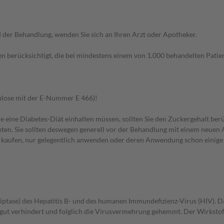
der Behandlung, wenden Sie sich an Ihren Arzt oder Apotheker.
n berücksichtigt, die bei mindestens einem von 1.000 behandelten Patien
lulose mit der E-Nummer E 466)!
e eine Diabetes-Diät einhalten müssen, sollten Sie den Zuckergehalt berü
en. Sie sollten deswegen generell vor der Behandlung mit einem neuen A
st kaufen, nur gelegentlich anwenden oder deren Anwendung schon einige 
kriptase) des Hepatitis B- und des humanen Immundefizienz-Virus (HIV)
ut verhindert und folglich die Virusvermehrung gehemmt. Der Wirkstoff k