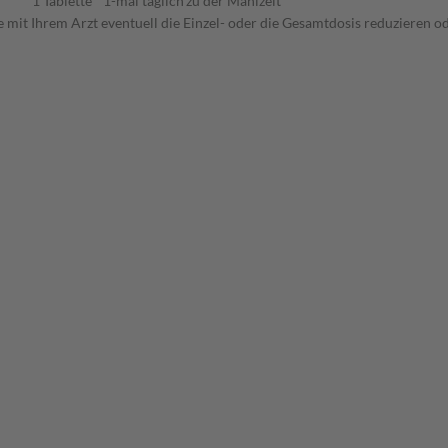
1 Tablette
1-mal täglich
zu der Mahlzeit
 mit Ihrem Arzt eventuell die Einzel- oder die Gesamtdosis reduzieren 