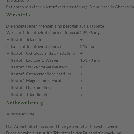
Erwachsene
Patienten mit einer Nierenfunktionsstörung: Sie müssen in Absprache
Wirkstoffe
Die angegebenen Mengen sind bezogen auf 1 Tablette
Wirkstoff
Tenofovir disoproxil fumarat
299,75 mg
Hilfsstoff
Triacetin
+
entspricht
Tenofovir disoproxil
245 mg
Hilfsstoff
Cellulose, mikrokristalline
+
Hilfsstoff
Lactose-1-Wasser
151,73 mg
Hilfsstoff
Stärke, vorverkleistert
+
Hilfsstoff
Croscarmellose natrium
+
Hilfsstoff
Magnesium stearat
+
Hilfsstoff
Hypromellose
+
Hilfsstoff
Titandioxid
+
Aufbewahrung
Aufbewahrung
Das Arzneimittel muss vor Hitze geschützt aufbewahrt werden.
Diese Angabe gilt nur für Tabletten in der Durchdrückpackung.