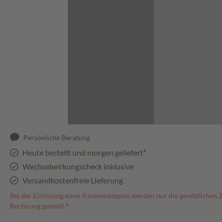
Abbildung kann abweichen
Persönliche Beratung
Heute bestellt und morgen geliefert³
Wechselwirkungscheck inklusive
Versandkostenfreie Lieferung
Bei der Einlösung eines Kassenrezeptes werden nur die gesetzlichen 
Rechnung gestellt.⁴