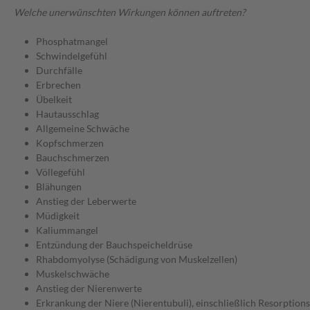
Welche unerwünschten Wirkungen können auftreten?
Phosphatmangel
Schwindelgefühl
Durchfälle
Erbrechen
Übelkeit
Hautausschlag
Allgemeine Schwäche
Kopfschmerzen
Bauchschmerzen
Völlegefühl
Blähungen
Anstieg der Leberwerte
Müdigkeit
Kaliummangel
Entzündung der Bauchspeicheldrüse
Rhabdomyolyse (Schädigung von Muskelzellen)
Muskelschwäche
Anstieg der Nierenwerte
Erkrankung der Niere (Nierentubuli), einschließlich Resorptio