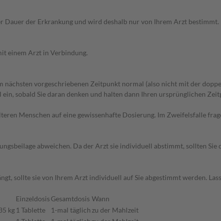
r Dauer der Erkrankung und wird deshalb nur von Ihrem Arzt bestimmt.
it einem Arzt in Verbindung.
 nächsten vorgeschriebenen Zeitpunkt normal (also nicht mit der doppe
in, sobald Sie daran denken und halten dann Ihren ursprünglichen Zeitp
d älteren Menschen auf eine gewissenhafte Dosierung. Im Zweifelsfalle f
gsbeilage abweichen. Da der Arzt sie individuell abstimmt, sollten Si
gt, sollte sie von Ihrem Arzt individuell auf Sie abgestimmt werden. Las
Einzeldosis
Gesamtdosis
Wann
35 kg
1 Tablette
1-mal täglich
zu der Mahlzeit