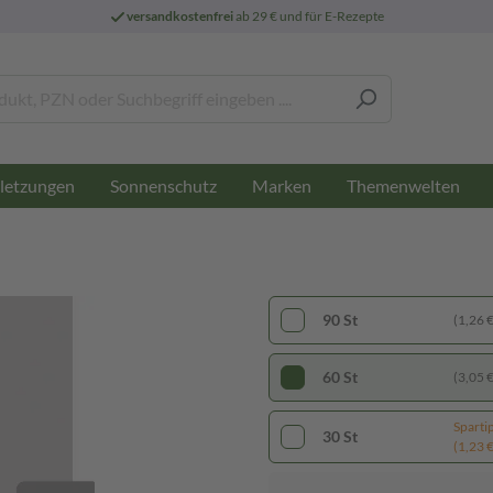
versandkostenfrei
ab 29 € und für E-Rezepte
letzungen
Sonnenschutz
Marken
Themenwelten
90 St
(1,26 € 
60 St
(3,05 € 
Sparti
30 St
(1,23 € 