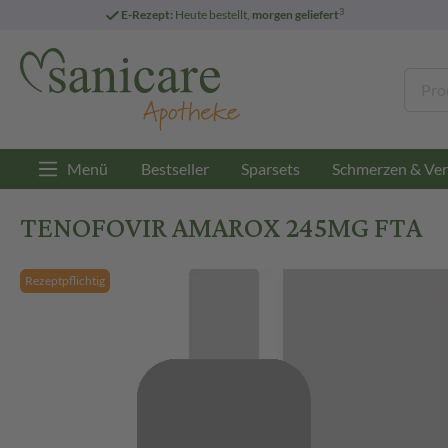
3
E-Rezept:
Heute bestellt,
morgen geliefert
Menü
Bestseller
Sparsets
Schmerzen & Ver
TENOFOVIR AMAROX 245MG FTA
Rezeptpflichtig