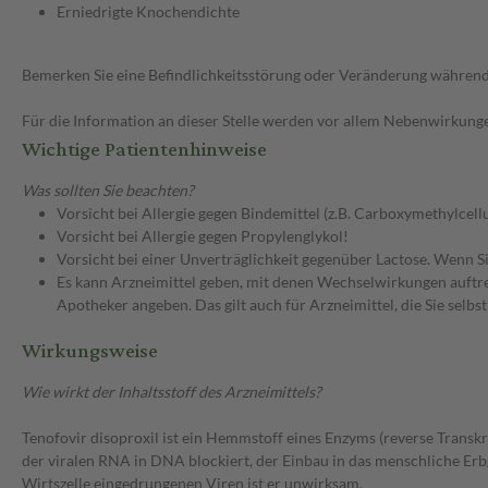
Erniedrigte Knochendichte
Bemerken Sie eine Befindlichkeitsstörung oder Veränderung während 
Für die Information an dieser Stelle werden vor allem Nebenwirkunge
Wichtige Patientenhinweise
Was sollten Sie beachten?
Vorsicht bei Allergie gegen Bindemittel (z.B. Carboxymethylcel
Vorsicht bei Allergie gegen Propylenglykol!
Vorsicht bei einer Unverträglichkeit gegenüber Lactose. Wenn Si
Es kann Arzneimittel geben, mit denen Wechselwirkungen auftret
Apotheker angeben. Das gilt auch für Arzneimittel, die Sie selb
Wirkungsweise
Wie wirkt der Inhaltsstoff des Arzneimittels?
Tenofovir disoproxil ist ein Hemmstoff eines Enzyms (reverse Trans
der viralen RNA in DNA blockiert, der Einbau in das menschliche Erbg
Wirtszelle eingedrungenen Viren ist er unwirksam.