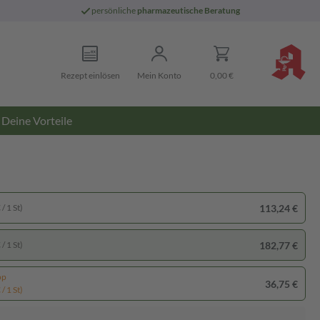
persönliche
pharmazeutische Beratung
Rezept einlösen
Mein Konto
0,00 €
Deine Vorteile
113,24 €
/ 1 St)
182,77 €
/ 1 St)
pp
36,75 €
/ 1 St)