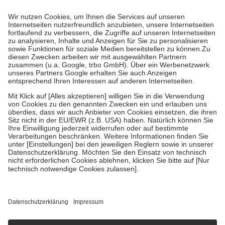
Prozent des Abgabepreises,
mindestens
jedoch
fünf Euro
und
höchstens zehn Euro.
Es sind jedoch nie mehr als die tatsächlichen
Kosten der Leistung zu entrichten.
Diese Regeln gelten grundsätzlich auch für Online-Apotheken.
Bei Heilmitteln und häuslicher Krankenpflege beträgt die
Zuzahlung zehn Prozent der Kosten sowie zehn Euro je
Verordnung.
Um das Engagement der Versicherten für ihre eigene Gesundheit zu
stärken und die besondere Stellung der Familie zu unterstützen,
fallen
keine Zuzahlungen
an bei:
• Kindern und Jugendlichen bis zum vollendeten 18. Lebensjahr
mit Ausnahme der Fahrkosten
• Untersuchungen zur Vorsorge und Früherkennung, die von der
GKV getragen werden
• empfohlenen Schutzimpfungen
• Harn- und Blutteststreifen
Wir nutzen Trusted Shops als unabhängigen Dienstleister für die
Einholung von Bewertungen. Trusted Shops hat Maßnahmen
getroffen, um sicherzustellen, dass es sich um echte Bewertungen
handelt. Mehr Informationen findest du hier:
https://help.etrusted.com/hc/de/articles/4419944605341