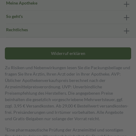
Meine Apotheke
So geht's
Rechtliches
Widerruf erklären
Zu Risiken und Nebenwirkungen lesen Sie die Packungsbeilage und
fragen Sie Ihre Ärztin, Ihren Arzt oder in Ihrer Apotheke. AVP:
Üblicher Apothekenverkaufspreis berechnet nach der
Arzneimittelpreisverordnung. UVP: Unverbindliche
Preisempfehlung des Herstellers. Die angegebenen Preise
beinhalten die gesetzlich vorgeschriebene Mehrwertsteuer, ggf.
zzgl. 3,95 € Versandkosten. Ab 29,00 € Bestell­wert versand­kosten­
frei. Preisänderungen und Irrtümer vorbehalten. Alle Angebote
und Gratis-Beigaben nur solange der Vorrat reicht.
1
Eine pharmazeutische Prüfung der Arzneimittel und sonstigen