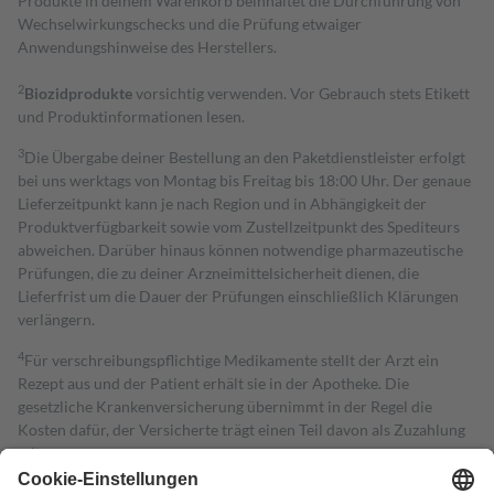
Produkte in deinem Warenkorb beinhaltet die Durchführung von
Wechselwirkungschecks und die Prüfung etwaiger
Anwendungshinweise des Herstellers.
2
Biozidprodukte
vorsichtig verwenden. Vor Gebrauch stets Etikett
und Produktinformationen lesen.
3
Die Übergabe deiner Bestellung an den Paketdienstleister erfolgt
bei uns werktags von Montag bis Freitag bis 18:00 Uhr. Der genaue
Lieferzeitpunkt kann je nach Region und in Abhängigkeit der
Produktverfügbarkeit sowie vom Zustellzeitpunkt des Spediteurs
abweichen. Darüber hinaus können notwendige pharmazeutische
Prüfungen, die zu deiner Arzneimittelsicherheit dienen, die
Lieferfrist um die Dauer der Prüfungen einschließlich Klärungen
verlängern.
4
Für verschreibungspflichtige Medikamente stellt der Arzt ein
Rezept aus und der Patient erhält sie in der Apotheke. Die
gesetzliche Krankenversicherung übernimmt in der Regel die
Kosten dafür, der Versicherte trägt einen Teil davon als Zuzahlung
mit.
Grundsätzlich leisten Mitglieder Zuzahlungen in Höhe von zehn