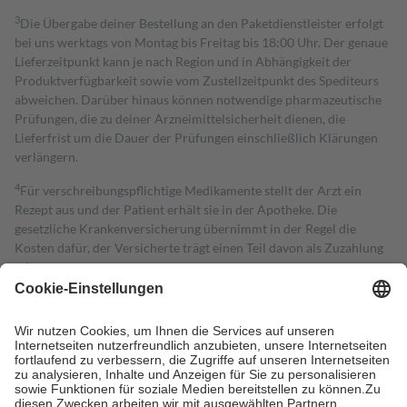
3
Die Übergabe deiner Bestellung an den Paketdienstleister erfolgt
bei uns werktags von Montag bis Freitag bis 18:00 Uhr. Der genaue
Lieferzeitpunkt kann je nach Region und in Abhängigkeit der
Produktverfügbarkeit sowie vom Zustellzeitpunkt des Spediteurs
abweichen. Darüber hinaus können notwendige pharmazeutische
Prüfungen, die zu deiner Arzneimittelsicherheit dienen, die
Lieferfrist um die Dauer der Prüfungen einschließlich Klärungen
verlängern.
4
Für verschreibungspflichtige Medikamente stellt der Arzt ein
Rezept aus und der Patient erhält sie in der Apotheke. Die
gesetzliche Krankenversicherung übernimmt in der Regel die
Kosten dafür, der Versicherte trägt einen Teil davon als Zuzahlung
mit.
Grundsätzlich leisten Mitglieder Zuzahlungen in Höhe von zehn
Prozent des Abgabepreises,
mindestens
jedoch
fünf Euro
und
höchstens zehn Euro.
Es sind jedoch nie mehr als die tatsächlichen
Kosten der Leistung zu entrichten.
Diese Regeln gelten grundsätzlich auch für Online-Apotheken.
Bei Heilmitteln und häuslicher Krankenpflege beträgt die
Zuzahlung zehn Prozent der Kosten sowie zehn Euro je