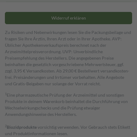
Widerruf erklären
Zu Risiken und Nebenwirkungen lesen Sie die Packungsbeilage und
fragen Sie Ihre Ärztin, Ihren Arzt oder in Ihrer Apotheke. AVP:
Üblicher Apothekenverkaufspreis berechnet nach der
Arzneimittelpreisverordnung. UVP: Unverbindliche
Preisempfehlung des Herstellers. Die angegebenen Preise
beinhalten die gesetzlich vorgeschriebene Mehrwertsteuer, ggf.
zzgl. 3,95 € Versandkosten. Ab 29,00 € Bestell­wert versand­kosten­
frei. Preisänderungen und Irrtümer vorbehalten. Alle Angebote
und Gratis-Beigaben nur solange der Vorrat reicht.
1
Eine pharmazeutische Prüfung der Arzneimittel und sonstigen
Produkte in deinem Warenkorb beinhaltet die Durchführung von
Wechselwirkungschecks und die Prüfung etwaiger
Anwendungshinweise des Herstellers.
2
Biozidprodukte
vorsichtig verwenden. Vor Gebrauch stets Etikett
und Produktinformationen lesen.