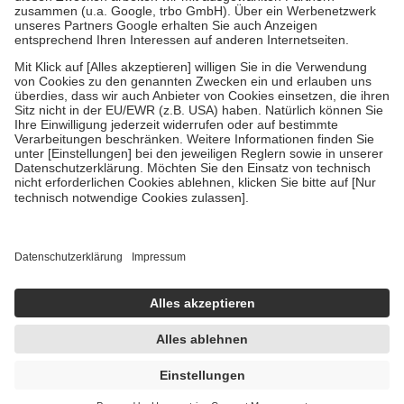
Verordnung.
Um das Engagement der Versicherten für ihre eigene Gesundheit zu
stärken und die besondere Stellung der Familie zu unterstützen,
fallen
keine Zuzahlungen
an bei:
• Kindern und Jugendlichen bis zum vollendeten 18. Lebensjahr
mit Ausnahme der Fahrkosten
• Untersuchungen zur Vorsorge und Früherkennung, die von der
GKV getragen werden
• empfohlenen Schutzimpfungen
• Harn- und Blutteststreifen
Wir nutzen Trusted Shops als unabhängigen Dienstleister für die
Einholung von Bewertungen. Trusted Shops hat Maßnahmen
getroffen, um sicherzustellen, dass es sich um echte Bewertungen
handelt. Mehr Informationen findest du hier:
https://help.etrusted.com/hc/de/articles/4419944605341
Einige Bilder und Inhalte wurden unter Zuhilfenahme künstlicher
Intelligenz erstellt.