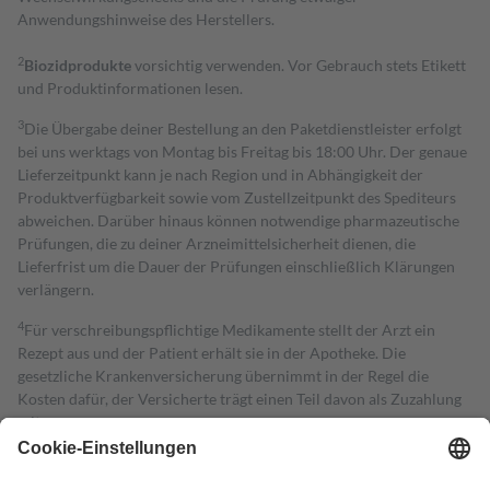
Anwendungshinweise des Herstellers.
2
Biozidprodukte
vorsichtig verwenden. Vor Gebrauch stets Etikett
und Produktinformationen lesen.
3
Die Übergabe deiner Bestellung an den Paketdienstleister erfolgt
bei uns werktags von Montag bis Freitag bis 18:00 Uhr. Der genaue
Lieferzeitpunkt kann je nach Region und in Abhängigkeit der
Produktverfügbarkeit sowie vom Zustellzeitpunkt des Spediteurs
abweichen. Darüber hinaus können notwendige pharmazeutische
Prüfungen, die zu deiner Arzneimittelsicherheit dienen, die
Lieferfrist um die Dauer der Prüfungen einschließlich Klärungen
verlängern.
4
Für verschreibungspflichtige Medikamente stellt der Arzt ein
Rezept aus und der Patient erhält sie in der Apotheke. Die
gesetzliche Krankenversicherung übernimmt in der Regel die
Kosten dafür, der Versicherte trägt einen Teil davon als Zuzahlung
mit.
Grundsätzlich leisten Mitglieder Zuzahlungen in Höhe von zehn
Prozent des Abgabepreises,
mindestens
jedoch
fünf Euro
und