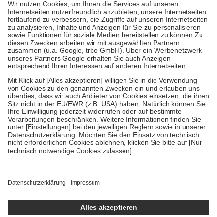
höchstens zehn Euro.
Es sind jedoch nie mehr als die tatsächlichen
Kosten der Leistung zu entrichten.
Diese Regeln gelten grundsätzlich auch für Online-Apotheken.
Bei Heilmitteln und häuslicher Krankenpflege beträgt die
Zuzahlung zehn Prozent der Kosten sowie zehn Euro je
Verordnung.
Um das Engagement der Versicherten für ihre eigene Gesundheit zu
stärken und die besondere Stellung der Familie zu unterstützen,
fallen
keine Zuzahlungen
an bei:
• Kindern und Jugendlichen bis zum vollendeten 18. Lebensjahr
mit Ausnahme der Fahrkosten
• Untersuchungen zur Vorsorge und Früherkennung, die von der
GKV getragen werden
• empfohlenen Schutzimpfungen
• Harn- und Blutteststreifen
Wir nutzen Trusted Shops als unabhängigen Dienstleister für die
Einholung von Bewertungen. Trusted Shops hat Maßnahmen
getroffen, um sicherzustellen, dass es sich um echte Bewertungen
handelt. Mehr Informationen findest du hier:
https://help.etrusted.com/hc/de/articles/4419944605341