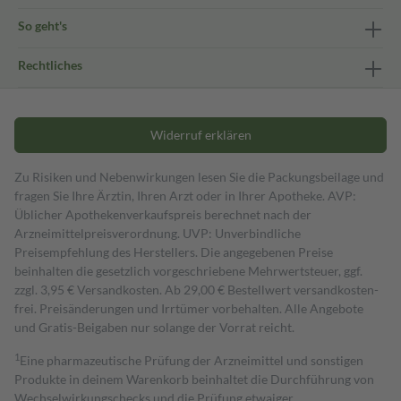
So geht's
Rechtliches
Widerruf erklären
Zu Risiken und Nebenwirkungen lesen Sie die Packungsbeilage und
fragen Sie Ihre Ärztin, Ihren Arzt oder in Ihrer Apotheke. AVP:
Üblicher Apothekenverkaufspreis berechnet nach der
Arzneimittelpreisverordnung. UVP: Unverbindliche
Preisempfehlung des Herstellers. Die angegebenen Preise
beinhalten die gesetzlich vorgeschriebene Mehrwertsteuer, ggf.
zzgl. 3,95 € Versandkosten. Ab 29,00 € Bestell­wert versand­kosten­
frei. Preisänderungen und Irrtümer vorbehalten. Alle Angebote
und Gratis-Beigaben nur solange der Vorrat reicht.
1
Eine pharmazeutische Prüfung der Arzneimittel und sonstigen
Produkte in deinem Warenkorb beinhaltet die Durchführung von
Wechselwirkungschecks und die Prüfung etwaiger