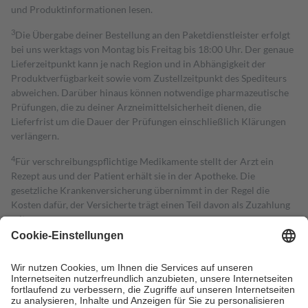
und Produktinformationen lesen.
3
Die Übergabe deiner Bestellung an den Paketdienstleister erfolgt
bei uns werktags von Montag bis Freitag bis 18:00 Uhr. Der genaue
Lieferzeitpunkt kann je nach Region und in Abhängigkeit der
Produktverfügbarkeit sowie vom Zustellzeitpunkt des Spediteurs
abweichen. Darüber hinaus können notwendige pharmazeutische
Prüfungen, die zu deiner Arzneimittelsicherheit dienen, die
Lieferfrist um die Dauer der Prüfungen einschließlich Klärungen
verlängern.
4
Für verschreibungspflichtige Medikamente stellt der Arzt ein
Rezept aus und der Patient erhält sie in der Apotheke. Die
gesetzliche Krankenversicherung übernimmt in der Regel die
Kosten dafür, der Versicherte trägt einen Teil davon als Zuzahlung
mit.
Grundsätzlich leisten Mitglieder Zuzahlungen in Höhe von zehn
Prozent des Abgabepreises,
mindestens
jedoch
fünf Euro
und
höchstens zehn Euro.
Es sind jedoch nie mehr als die tatsächlichen
Kosten der Leistung zu entrichten.
Diese Regeln gelten grundsätzlich auch für Online-Apotheken.
Bei Heilmitteln und häuslicher Krankenpflege beträgt die