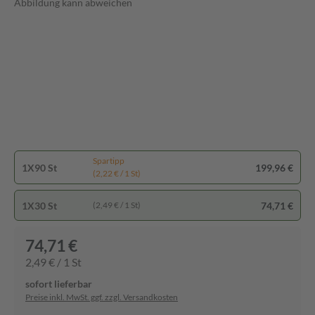
Abbildung kann abweichen
Spartipp
1X90 St
199,96 €
(2,22 € / 1 St)
1X30 St
74,71 €
(2,49 € / 1 St)
74,71 €
2,49 € / 1 St
sofort lieferbar
Preise inkl. MwSt. ggf. zzgl. Versandkosten