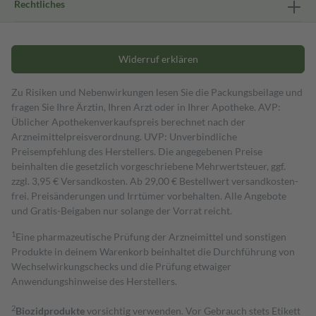
Rechtliches
Widerruf erklären
Zu Risiken und Nebenwirkungen lesen Sie die Packungsbeilage und
fragen Sie Ihre Ärztin, Ihren Arzt oder in Ihrer Apotheke. AVP:
Üblicher Apothekenverkaufspreis berechnet nach der
Arzneimittelpreisverordnung. UVP: Unverbindliche
Preisempfehlung des Herstellers. Die angegebenen Preise
beinhalten die gesetzlich vorgeschriebene Mehrwertsteuer, ggf.
zzgl. 3,95 € Versandkosten. Ab 29,00 € Bestell­wert versand­kosten­
frei. Preisänderungen und Irrtümer vorbehalten. Alle Angebote
und Gratis-Beigaben nur solange der Vorrat reicht.
1
Eine pharmazeutische Prüfung der Arzneimittel und sonstigen
Produkte in deinem Warenkorb beinhaltet die Durchführung von
Wechselwirkungschecks und die Prüfung etwaiger
Anwendungshinweise des Herstellers.
2
Biozidprodukte
vorsichtig verwenden. Vor Gebrauch stets Etikett