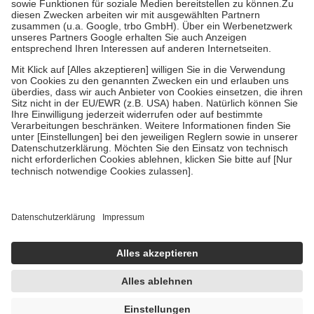
Zuzahlung zehn Prozent der Kosten sowie zehn Euro je
Verordnung.
Um das Engagement der Versicherten für ihre eigene Gesundheit zu
stärken und die besondere Stellung der Familie zu unterstützen,
fallen
keine Zuzahlungen
an bei:
• Kindern und Jugendlichen bis zum vollendeten 18. Lebensjahr
mit Ausnahme der Fahrkosten
• Untersuchungen zur Vorsorge und Früherkennung, die von der
GKV getragen werden
• empfohlenen Schutzimpfungen
• Harn- und Blutteststreifen
Wir nutzen Trusted Shops als unabhängigen Dienstleister für die
Einholung von Bewertungen. Trusted Shops hat Maßnahmen
getroffen, um sicherzustellen, dass es sich um echte Bewertungen
handelt. Mehr Informationen findest du hier:
https://help.etrusted.com/hc/de/articles/4419944605341
Einige Bilder und Inhalte wurden unter Zuhilfenahme künstlicher
Intelligenz erstellt.