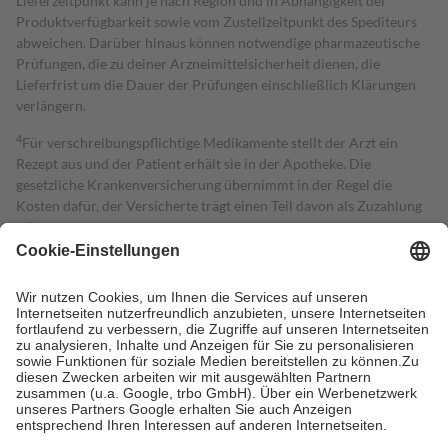
Lieferzeitpunkt kann je nach Region und in Abhängigkeit der
Produktverfügbarkeit sowie vom Zustellzeitpunkt des Spediteurs
abweichen. Darüber hinaus können notwendige pharmazeutische
Prüfungen, die zu deiner Arzneimittelsicherheit dienen, die
Lieferfrist um die Dauer der Prüfungen einschließlich Klärungen
verlängern.
4
Für verschreibungspflichtige Medikamente stellt der Arzt ein
Rezept aus und der Patient erhält sie in der Apotheke. Die
gesetzliche Krankenversicherung übernimmt in der Regel die
Kosten dafür, der Versicherte trägt einen Teil davon als Zuzahlung
mit.
Grundsätzlich leisten Mitglieder Zuzahlungen in Höhe von zehn
Prozent des Abgabepreises,
mindestens
jedoch
fünf Euro
und
höchstens zehn Euro.
Es sind jedoch nie mehr als die tatsächlichen
Kosten der Leistung zu entrichten.
Diese Regeln gelten grundsätzlich auch für Online-Apotheken.
Bei Heilmitteln und häuslicher Krankenpflege beträgt die
Zuzahlung zehn Prozent der Kosten sowie zehn Euro je
Verordnung.
Um das Engagement der Versicherten für ihre eigene Gesundheit zu
stärken und die besondere Stellung der Familie zu unterstützen,