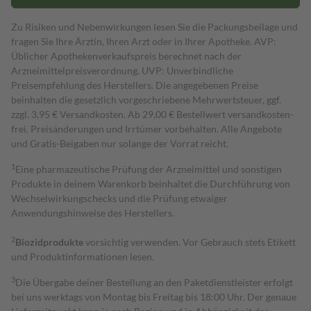
Zu Risiken und Nebenwirkungen lesen Sie die Packungsbeilage und
fragen Sie Ihre Ärztin, Ihren Arzt oder in Ihrer Apotheke. AVP:
Üblicher Apothekenverkaufspreis berechnet nach der
Arzneimittelpreisverordnung. UVP: Unverbindliche
Preisempfehlung des Herstellers. Die angegebenen Preise
beinhalten die gesetzlich vorgeschriebene Mehrwertsteuer, ggf.
zzgl. 3,95 € Versandkosten. Ab 29,00 € Bestell­wert versand­kosten­
frei. Preisänderungen und Irrtümer vorbehalten. Alle Angebote
und Gratis-Beigaben nur solange der Vorrat reicht.
1
Eine pharmazeutische Prüfung der Arzneimittel und sonstigen
Produkte in deinem Warenkorb beinhaltet die Durchführung von
Wechselwirkungschecks und die Prüfung etwaiger
Anwendungshinweise des Herstellers.
2
Biozidprodukte
vorsichtig verwenden. Vor Gebrauch stets Etikett
und Produktinformationen lesen.
3
Die Übergabe deiner Bestellung an den Paketdienstleister erfolgt
bei uns werktags von Montag bis Freitag bis 18:00 Uhr. Der genaue