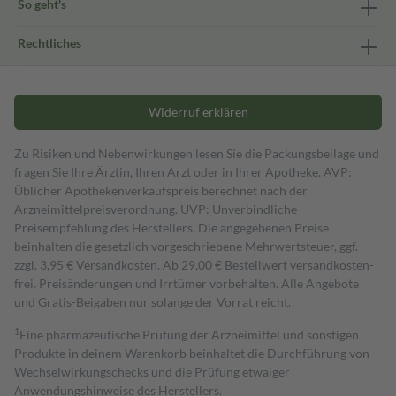
So geht's
Rechtliches
Widerruf erklären
Zu Risiken und Nebenwirkungen lesen Sie die Packungsbeilage und
fragen Sie Ihre Ärztin, Ihren Arzt oder in Ihrer Apotheke. AVP:
Üblicher Apothekenverkaufspreis berechnet nach der
Arzneimittelpreisverordnung. UVP: Unverbindliche
Preisempfehlung des Herstellers. Die angegebenen Preise
beinhalten die gesetzlich vorgeschriebene Mehrwertsteuer, ggf.
zzgl. 3,95 € Versandkosten. Ab 29,00 € Bestell­wert versand­kosten­
frei. Preisänderungen und Irrtümer vorbehalten. Alle Angebote
und Gratis-Beigaben nur solange der Vorrat reicht.
1
Eine pharmazeutische Prüfung der Arzneimittel und sonstigen
Produkte in deinem Warenkorb beinhaltet die Durchführung von
Wechselwirkungschecks und die Prüfung etwaiger
Anwendungshinweise des Herstellers.