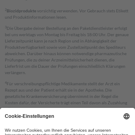
2
Biozidprodukte
vorsichtig verwenden. Vor Gebrauch stets Etikett
und Produktinformationen lesen.
3
Die Übergabe deiner Bestellung an den Paketdienstleister erfolgt
bei uns werktags von Montag bis Freitag bis 18:00 Uhr. Der genaue
Lieferzeitpunkt kann je nach Region und in Abhängigkeit der
Produktverfügbarkeit sowie vom Zustellzeitpunkt des Spediteurs
abweichen. Darüber hinaus können notwendige pharmazeutische
Prüfungen, die zu deiner Arzneimittelsicherheit dienen, die
Lieferfrist um die Dauer der Prüfungen einschließlich Klärungen
verlängern.
4
Für verschreibungspflichtige Medikamente stellt der Arzt ein
Rezept aus und der Patient erhält sie in der Apotheke. Die
gesetzliche Krankenversicherung übernimmt in der Regel die
Kosten dafür, der Versicherte trägt einen Teil davon als Zuzahlung
mit.
Grundsätzlich leisten Mitglieder Zuzahlungen in Höhe von zehn
Prozent des Abgabepreises,
mindestens
jedoch
fünf Euro
und
höchstens zehn Euro.
Es sind jedoch nie mehr als die tatsächlichen
Kosten der Leistung zu entrichten.