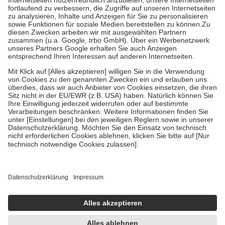
Diese Regeln gelten grundsätzlich auch für Online-Apotheken.
Bei Heilmitteln und häuslicher Krankenpflege beträgt die
Zuzahlung zehn Prozent der Kosten sowie zehn Euro je
Verordnung.
Um das Engagement der Versicherten für ihre eigene Gesundheit zu
stärken und die besondere Stellung der Familie zu unterstützen,
fallen
keine Zuzahlungen
an bei:
• Kindern und Jugendlichen bis zum vollendeten 18. Lebensjahr
mit Ausnahme der Fahrkosten
• Untersuchungen zur Vorsorge und Früherkennung, die von der
GKV getragen werden
• empfohlenen Schutzimpfungen
• Harn- und Blutteststreifen
Wir nutzen Trusted Shops als unabhängigen Dienstleister für die
Einholung von Bewertungen. Trusted Shops hat Maßnahmen
getroffen, um sicherzustellen, dass es sich um echte Bewertungen
handelt. Mehr Informationen findest du hier:
https://help.etrusted.com/hc/de/articles/4419944605341
Einige Bilder und Inhalte wurden unter Zuhilfenahme künstlicher