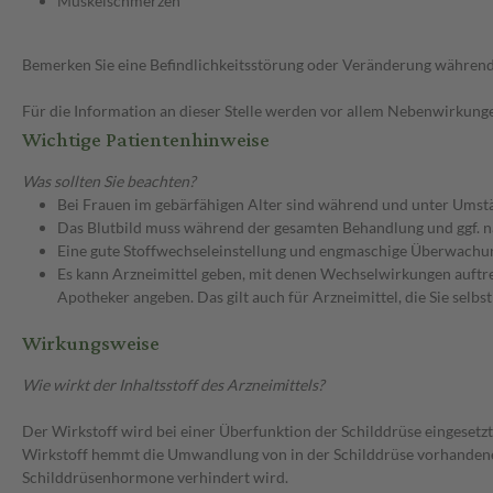
Muskelschmerzen
Bemerken Sie eine Befindlichkeitsstörung oder Veränderung während 
Für die Information an dieser Stelle werden vor allem Nebenwirkunge
Wichtige Patientenhinweise
Was sollten Sie beachten?
Bei Frauen im gebärfähigen Alter sind während und unter Umstä
Das Blutbild muss während der gesamten Behandlung und ggf. 
Eine gute Stoffwechseleinstellung und engmaschige Überwachun
Es kann Arzneimittel geben, mit denen Wechselwirkungen auftret
Apotheker angeben. Das gilt auch für Arzneimittel, die Sie selb
Wirkungsweise
Wie wirkt der Inhaltsstoff des Arzneimittels?
Der Wirkstoff wird bei einer Überfunktion der Schilddrüse eingesetzt
Wirkstoff hemmt die Umwandlung von in der Schilddrüse vorhandenem
Schilddrüsenhormone verhindert wird.