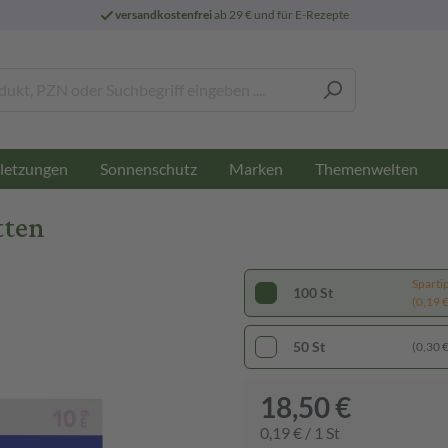
versandkostenfrei
ab 29 € und für E-Rezepte
letzungen
Sonnenschutz
Marken
Themenwelten
tten
Sparti
100 St
(0,19 € 
50 St
(0,30 € 
18,50 €
0,19 € / 1 St