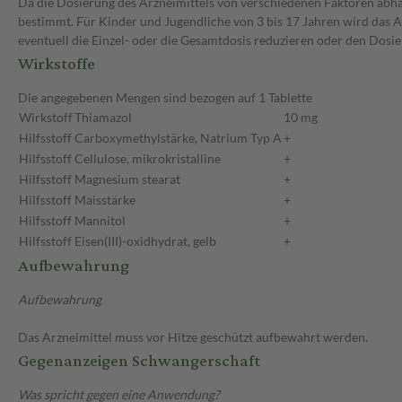
Da die Dosierung des Arzneimittels von verschiedenen Faktoren abhäng
bestimmt. Für Kinder und Jugendliche von 3 bis 17 Jahren wird das 
eventuell die Einzel- oder die Gesamtdosis reduzieren oder den Dosi
Wirkstoffe
Die angegebenen Mengen sind bezogen auf 1 Tablette
Wirkstoff
Thiamazol
10 mg
Hilfsstoff
Carboxymethylstärke, Natrium Typ A
+
Hilfsstoff
Cellulose, mikrokristalline
+
Hilfsstoff
Magnesium stearat
+
Hilfsstoff
Maisstärke
+
Hilfsstoff
Mannitol
+
Hilfsstoff
Eisen(III)-oxidhydrat, gelb
+
Aufbewahrung
Aufbewahrung
Das Arzneimittel muss vor Hitze geschützt aufbewahrt werden.
Gegenanzeigen Schwangerschaft
Was spricht gegen eine Anwendung?