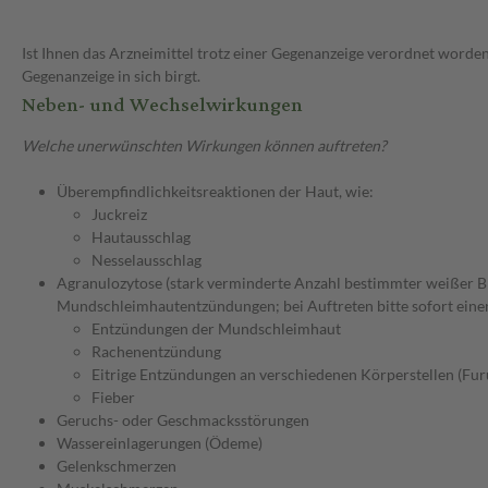
Ist Ihnen das Arzneimittel trotz einer Gegenanzeige verordnet worden
Gegenanzeige in sich birgt.
Neben- und Wechselwirkungen
Welche unerwünschten Wirkungen können auftreten?
Überempfindlichkeitsreaktionen der Haut, wie:
Juckreiz
Hautausschlag
Nesselausschlag
Agranulozytose (stark verminderte Anzahl bestimmter weißer Bl
Mundschleimhautentzündungen; bei Auftreten bitte sofort eine
Entzündungen der Mundschleimhaut
Rachenentzündung
Eitrige Entzündungen an verschiedenen Körperstellen (Fur
Fieber
Geruchs- oder Geschmacksstörungen
Wassereinlagerungen (Ödeme)
Gelenkschmerzen