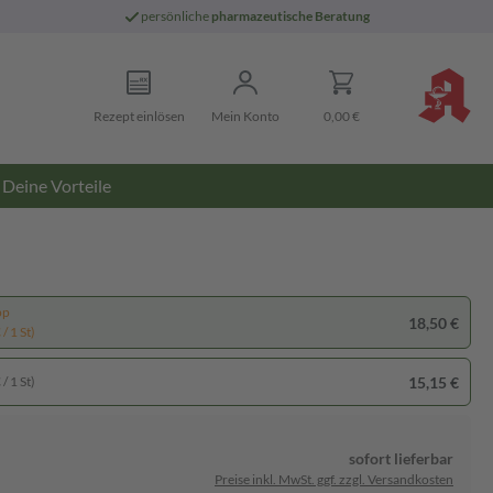
persönliche
pharmazeutische Beratung
Rezept einlösen
Mein Konto
0,00 €
Deine Vorteile
pp
18,50 €
/ 1 St)
15,15 €
/ 1 St)
sofort lieferbar
Preise inkl. MwSt. ggf. zzgl. Versandkosten