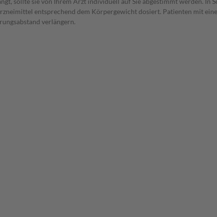
t, sollte sie von Ihrem Arzt individuell auf Sie abgestimmt werden. In 
Arzneimittel entsprechend dem Körpergewicht dosiert. Patienten mit ein
erungsabstand verlängern.