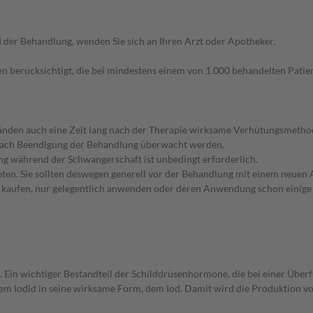
der Behandlung, wenden Sie sich an Ihren Arzt oder Apotheker.
n berücksichtigt, die bei mindestens einem von 1.000 behandelten Patien
nden auch eine Zeit lang nach der Therapie wirksame Verhütungsmethode
nach Beendigung der Behandlung überwacht werden.
g während der Schwangerschaft ist unbedingt erforderlich.
en. Sie sollten deswegen generell vor der Behandlung mit einem neuen A
st kaufen, nur gelegentlich anwenden oder deren Anwendung schon einige 
. Ein wichtiger Bestandteil der Schilddrüsenhormone, die bei einer Über
 Iodid in seine wirksame Form, dem Iod. Damit wird die Produktion von