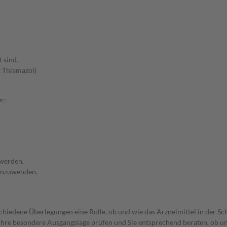
 sind.
 Thiamazol)
r:
 werden.
 anzuwenden.
rschiedene Überlegungen eine Rolle, ob und wie das Arzneimittel in der
rd Ihre besondere Ausgangslage prüfen und Sie entsprechend beraten, ob u