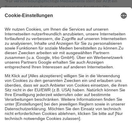
Für verschreibungspflichtige Medikamente stellt der Arzt ein
Rezept aus und der Patient erhält sie in der Apotheke. Die
gesetzliche Krankenversicherung übernimmt in der Regel die
Kosten dafür, der Versicherte trägt einen Teil davon als Zuzahlung
mit.
Grundsätzlich leisten Mitglieder Zuzahlungen in Höhe von zehn
Prozent des Abgabepreises,
mindestens
jedoch
fünf Euro
und
höchstens zehn Euro.
Es sind jedoch nie mehr als die tatsächlichen
Kosten der Leistung zu entrichten.
Diese Regeln gelten grundsätzlich auch für Online-Apotheken.
Bei Heilmitteln und häuslicher Krankenpflege beträgt die
Zuzahlung zehn Prozent der Kosten sowie zehn Euro je
Verordnung.
Um das Engagement der Versicherten für ihre eigene Gesundheit zu
stärken und die besondere Stellung der Familie zu unterstützen,
fallen
keine Zuzahlungen
an bei:
• Kindern und Jugendlichen bis zum vollendeten 18. Lebensjahr
mit Ausnahme der Fahrkosten
• Untersuchungen zur Vorsorge und Früherkennung, die von der
GKV getragen werden
• empfohlenen Schutzimpfungen
• Harn- und Blutteststreifen