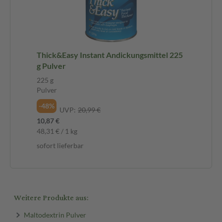
Thick&Easy Instant Andickungsmittel 225
g Pulver
225 g
Pulver
-48%
UVP:
20,99 €
10,87 €
48,31 € / 1 kg
sofort lieferbar
Weitere Produkte aus:
Maltodextrin Pulver