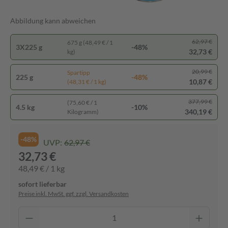
Abbildung kann abweichen
62,97 €
675 g (48,49 € / 1
3X225 g
-48%
32,73 €
kg)
20,99 €
Spartipp
225 g
-48%
10,87 €
(48,31 € / 1 kg)
377,99 €
(75,60 € / 1
4.5 kg
-10%
340,19 €
Kilogramm)
-48%
UVP:
62,97 €
32,73 €
48,49 € / 1 kg
sofort lieferbar
Preise inkl. MwSt. ggf. zzgl. Versandkosten