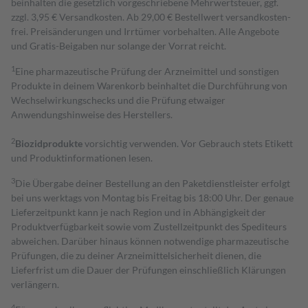
beinhalten die gesetzlich vorgeschriebene Mehrwertsteuer, ggf.
zzgl. 3,95 € Versandkosten. Ab 29,00 € Bestell­wert versand­kosten­
frei. Preisänderungen und Irrtümer vorbehalten. Alle Angebote
und Gratis-Beigaben nur solange der Vorrat reicht.
1
Eine pharmazeutische Prüfung der Arzneimittel und sonstigen
Produkte in deinem Warenkorb beinhaltet die Durchführung von
Wechselwirkungschecks und die Prüfung etwaiger
Anwendungshinweise des Herstellers.
2
Biozidprodukte
vorsichtig verwenden. Vor Gebrauch stets Etikett
und Produktinformationen lesen.
3
Die Übergabe deiner Bestellung an den Paketdienstleister erfolgt
bei uns werktags von Montag bis Freitag bis 18:00 Uhr. Der genaue
Lieferzeitpunkt kann je nach Region und in Abhängigkeit der
Produktverfügbarkeit sowie vom Zustellzeitpunkt des Spediteurs
abweichen. Darüber hinaus können notwendige pharmazeutische
Prüfungen, die zu deiner Arzneimittelsicherheit dienen, die
Lieferfrist um die Dauer der Prüfungen einschließlich Klärungen
verlängern.
4