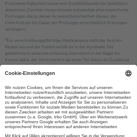
Produktverfügbarkeit sowie vom Zustellzeitpunkt des Spediteurs
abweichen. Darüber hinaus können notwendige pharmazeutische
Prüfungen, die zu deiner Arzneimittelsicherheit dienen, die
Lieferfrist um die Dauer der Prüfungen einschließlich Klärungen
verlängern.
4
Für verschreibungspflichtige Medikamente stellt der Arzt ein
Rezept aus und der Patient erhält sie in der Apotheke. Die
gesetzliche Krankenversicherung übernimmt in der Regel die
Kosten dafür, der Versicherte trägt einen Teil davon als Zuzahlung
mit.
Grundsätzlich leisten Mitglieder Zuzahlungen in Höhe von zehn
Prozent des Abgabepreises,
mindestens
jedoch
fünf Euro
und
höchstens zehn Euro.
Es sind jedoch nie mehr als die tatsächlichen
Kosten der Leistung zu entrichten.
Diese Regeln gelten grundsätzlich auch für Online-Apotheken.
Bei Heilmitteln und häuslicher Krankenpflege beträgt die
Zuzahlung zehn Prozent der Kosten sowie zehn Euro je
Verordnung.
Um das Engagement der Versicherten für ihre eigene Gesundheit zu
stärken und die besondere Stellung der Familie zu unterstützen,
fallen
keine Zuzahlungen
an bei: