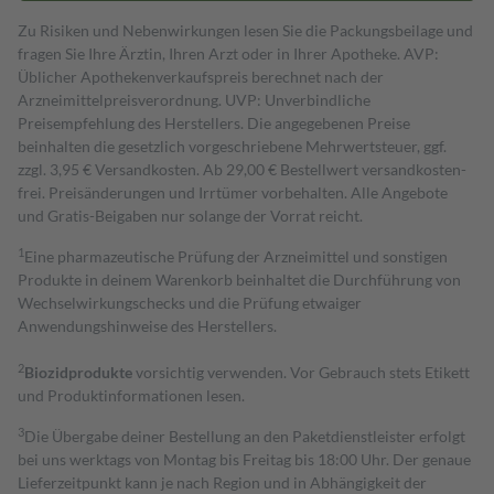
Zu Risiken und Nebenwirkungen lesen Sie die Packungsbeilage und
fragen Sie Ihre Ärztin, Ihren Arzt oder in Ihrer Apotheke. AVP:
Üblicher Apothekenverkaufspreis berechnet nach der
Arzneimittelpreisverordnung. UVP: Unverbindliche
Preisempfehlung des Herstellers. Die angegebenen Preise
beinhalten die gesetzlich vorgeschriebene Mehrwertsteuer, ggf.
zzgl. 3,95 € Versandkosten. Ab 29,00 € Bestell­wert versand­kosten­
frei. Preisänderungen und Irrtümer vorbehalten. Alle Angebote
und Gratis-Beigaben nur solange der Vorrat reicht.
1
Eine pharmazeutische Prüfung der Arzneimittel und sonstigen
Produkte in deinem Warenkorb beinhaltet die Durchführung von
Wechselwirkungschecks und die Prüfung etwaiger
Anwendungshinweise des Herstellers.
2
Biozidprodukte
vorsichtig verwenden. Vor Gebrauch stets Etikett
und Produktinformationen lesen.
3
Die Übergabe deiner Bestellung an den Paketdienstleister erfolgt
bei uns werktags von Montag bis Freitag bis 18:00 Uhr. Der genaue
Lieferzeitpunkt kann je nach Region und in Abhängigkeit der