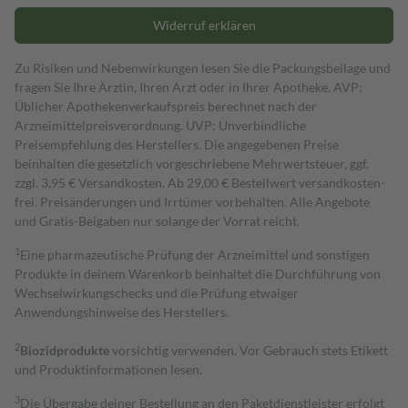
Widerruf erklären
Zu Risiken und Nebenwirkungen lesen Sie die Packungsbeilage und
fragen Sie Ihre Ärztin, Ihren Arzt oder in Ihrer Apotheke. AVP:
Üblicher Apothekenverkaufspreis berechnet nach der
Arzneimittelpreisverordnung. UVP: Unverbindliche
Preisempfehlung des Herstellers. Die angegebenen Preise
beinhalten die gesetzlich vorgeschriebene Mehrwertsteuer, ggf.
zzgl. 3,95 € Versandkosten. Ab 29,00 € Bestell­wert versand­kosten­
frei. Preisänderungen und Irrtümer vorbehalten. Alle Angebote
und Gratis-Beigaben nur solange der Vorrat reicht.
1
Eine pharmazeutische Prüfung der Arzneimittel und sonstigen
Produkte in deinem Warenkorb beinhaltet die Durchführung von
Wechselwirkungschecks und die Prüfung etwaiger
Anwendungshinweise des Herstellers.
2
Biozidprodukte
vorsichtig verwenden. Vor Gebrauch stets Etikett
und Produktinformationen lesen.
3
Die Übergabe deiner Bestellung an den Paketdienstleister erfolgt