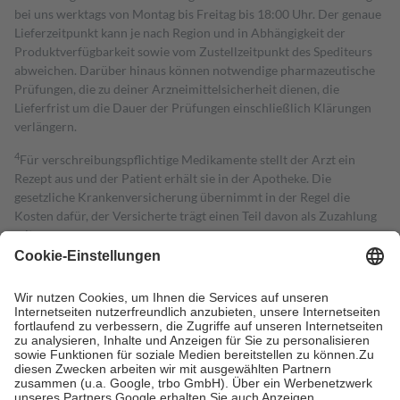
bei uns werktags von Montag bis Freitag bis 18:00 Uhr. Der genaue
Lieferzeitpunkt kann je nach Region und in Abhängigkeit der
Produktverfügbarkeit sowie vom Zustellzeitpunkt des Spediteurs
abweichen. Darüber hinaus können notwendige pharmazeutische
Prüfungen, die zu deiner Arzneimittelsicherheit dienen, die
Lieferfrist um die Dauer der Prüfungen einschließlich Klärungen
verlängern.
4
Für verschreibungspflichtige Medikamente stellt der Arzt ein
Rezept aus und der Patient erhält sie in der Apotheke. Die
gesetzliche Krankenversicherung übernimmt in der Regel die
Kosten dafür, der Versicherte trägt einen Teil davon als Zuzahlung
mit.
Grundsätzlich leisten Mitglieder Zuzahlungen in Höhe von zehn
Prozent des Abgabepreises,
mindestens
jedoch
fünf Euro
und
höchstens zehn Euro.
Es sind jedoch nie mehr als die tatsächlichen
Kosten der Leistung zu entrichten.
Diese Regeln gelten grundsätzlich auch für Online-Apotheken.
Bei Heilmitteln und häuslicher Krankenpflege beträgt die
Zuzahlung zehn Prozent der Kosten sowie zehn Euro je
Verordnung.