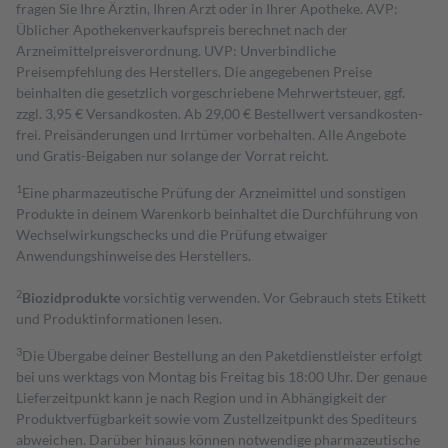
fragen Sie Ihre Ärztin, Ihren Arzt oder in Ihrer Apotheke. AVP:
Üblicher Apothekenverkaufspreis berechnet nach der
Arzneimittelpreisverordnung. UVP: Unverbindliche
Preisempfehlung des Herstellers. Die angegebenen Preise
beinhalten die gesetzlich vorgeschriebene Mehrwertsteuer, ggf.
zzgl. 3,95 € Versandkosten. Ab 29,00 € Bestell­wert versand­kosten­
frei. Preisänderungen und Irrtümer vorbehalten. Alle Angebote
und Gratis-Beigaben nur solange der Vorrat reicht.
1
Eine pharmazeutische Prüfung der Arzneimittel und sonstigen
Produkte in deinem Warenkorb beinhaltet die Durchführung von
Wechselwirkungschecks und die Prüfung etwaiger
Anwendungshinweise des Herstellers.
2
Biozidprodukte
vorsichtig verwenden. Vor Gebrauch stets Etikett
und Produktinformationen lesen.
3
Die Übergabe deiner Bestellung an den Paketdienstleister erfolgt
bei uns werktags von Montag bis Freitag bis 18:00 Uhr. Der genaue
Lieferzeitpunkt kann je nach Region und in Abhängigkeit der
Produktverfügbarkeit sowie vom Zustellzeitpunkt des Spediteurs
abweichen. Darüber hinaus können notwendige pharmazeutische