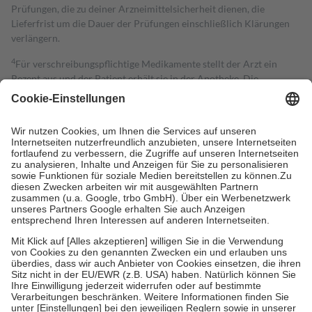
Prüfungen, die zu deiner Arzneimittelsicherheit dienen, die
Lieferfrist um die Dauer der Prüfungen einschließlich Klärungen
verlängern.
4
Für verschreibungspflichtige Medikamente stellt der Arzt ein
Rezept aus und der Patient erhält sie in der Apotheke. Die
gesetzliche Krankenversicherung übernimmt in der Regel die
Kosten dafür, der Versicherte trägt einen Teil davon als Zuzahlung
mit.
Grundsätzlich leisten Mitglieder Zuzahlungen in Höhe von zehn
Prozent des Abgabepreises,
mindestens
jedoch
fünf Euro
und
höchstens zehn Euro.
Es sind jedoch nie mehr als die tatsächlichen
Kosten der Leistung zu entrichten.
Diese Regeln gelten grundsätzlich auch für Online-Apotheken.
Bei Heilmitteln und häuslicher Krankenpflege beträgt die
Zuzahlung zehn Prozent der Kosten sowie zehn Euro je
Verordnung.
Um das Engagement der Versicherten für ihre eigene Gesundheit zu
stärken und die besondere Stellung der Familie zu unterstützen,
fallen
keine Zuzahlungen
an bei:
• Kindern und Jugendlichen bis zum vollendeten 18. Lebensjahr