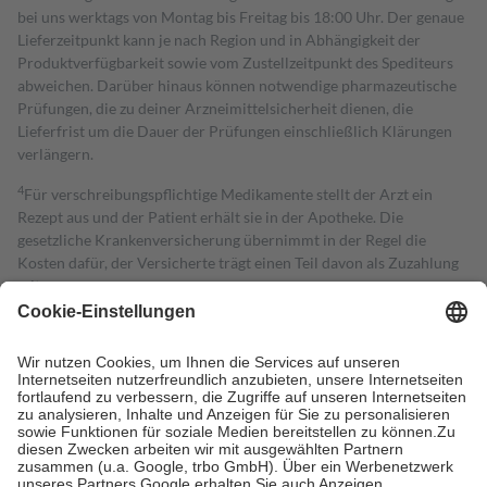
bei uns werktags von Montag bis Freitag bis 18:00 Uhr. Der genaue
Lieferzeitpunkt kann je nach Region und in Abhängigkeit der
Produktverfügbarkeit sowie vom Zustellzeitpunkt des Spediteurs
abweichen. Darüber hinaus können notwendige pharmazeutische
Prüfungen, die zu deiner Arzneimittelsicherheit dienen, die
Lieferfrist um die Dauer der Prüfungen einschließlich Klärungen
verlängern.
4
Für verschreibungspflichtige Medikamente stellt der Arzt ein
Rezept aus und der Patient erhält sie in der Apotheke. Die
gesetzliche Krankenversicherung übernimmt in der Regel die
Kosten dafür, der Versicherte trägt einen Teil davon als Zuzahlung
mit.
Grundsätzlich leisten Mitglieder Zuzahlungen in Höhe von zehn
Prozent des Abgabepreises,
mindestens
jedoch
fünf Euro
und
höchstens zehn Euro.
Es sind jedoch nie mehr als die tatsächlichen
Kosten der Leistung zu entrichten.
Diese Regeln gelten grundsätzlich auch für Online-Apotheken.
Bei Heilmitteln und häuslicher Krankenpflege beträgt die
Zuzahlung zehn Prozent der Kosten sowie zehn Euro je
Verordnung.