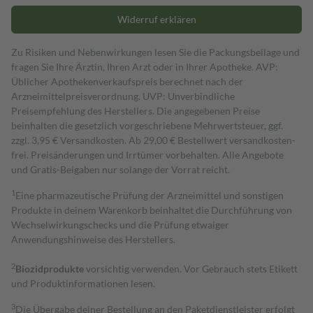
Widerruf erklären
Zu Risiken und Nebenwirkungen lesen Sie die Packungsbeilage und
fragen Sie Ihre Ärztin, Ihren Arzt oder in Ihrer Apotheke. AVP:
Üblicher Apothekenverkaufspreis berechnet nach der
Arzneimittelpreisverordnung. UVP: Unverbindliche
Preisempfehlung des Herstellers. Die angegebenen Preise
beinhalten die gesetzlich vorgeschriebene Mehrwertsteuer, ggf.
zzgl. 3,95 € Versandkosten. Ab 29,00 € Bestell­wert versand­kosten­
frei. Preisänderungen und Irrtümer vorbehalten. Alle Angebote
und Gratis-Beigaben nur solange der Vorrat reicht.
1
Eine pharmazeutische Prüfung der Arzneimittel und sonstigen
Produkte in deinem Warenkorb beinhaltet die Durchführung von
Wechselwirkungschecks und die Prüfung etwaiger
Anwendungshinweise des Herstellers.
2
Biozidprodukte
vorsichtig verwenden. Vor Gebrauch stets Etikett
und Produktinformationen lesen.
3
Die Übergabe deiner Bestellung an den Paketdienstleister erfolgt