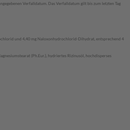
ngegebenen Verfalldatum. Das Verfalldatum gilt bis zum letzten Tag
drochlorid und 4,40 mg Naloxonhydrochlorid-Dihydrat, entsprechend 4
gnesiumstearat (Ph.Eur.), hydriertes Rizinusöl, hochdisperses