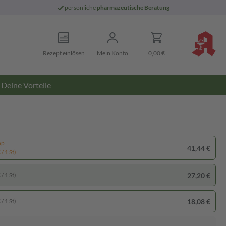
persönliche
pharmazeutische Beratung
Rezept einlösen
Mein Konto
0,00 €
Deine Vorteile
pp
41,44 €
/ 1 St)
27,20 €
/ 1 St)
18,08 €
/ 1 St)