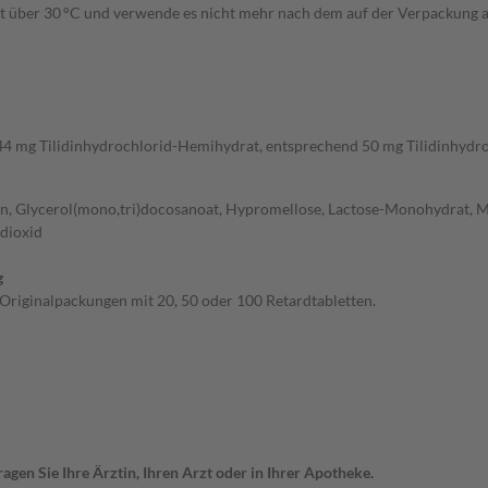
ht über 30 °C und verwende es nicht mehr nach dem auf der Verpackung a
51,44 mg Tilidinhydrochlorid-Hemihydrat, entsprechend 50 mg Tilidinhy
don, Glycerol(mono,tri)docosanoat, Hypromellose, Lactose-Monohydrat, Ma
ndioxid
g
n Originalpackungen mit 20, 50 oder 100 Retardtabletten.
gen Sie Ihre Ärztin, Ihren Arzt oder in Ihrer Apotheke.