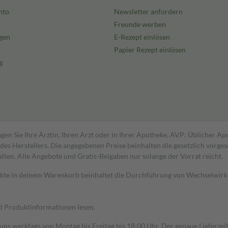
nto
Newsletter anfordern
Freunde werben
gen
E-Rezept einlösen
Papier Rezept einlösen
g
gen Sie Ihre Ärztin, Ihren Arzt oder in Ihrer Apotheke. AVP: Üblicher A
s Herstellers. Die angegebenen Preise beinhalten die gesetzlich vorgesc
alten. Alle Angebote und Gratis-Beigaben nur solange der Vorrat reicht.
dukte in deinem Warenkorb beinhaltet die Durchführung von Wechselwir
nd Produktinformationen lesen.
 uns werktags von Montag bis Freitag bis 18:00 Uhr. Der genaue Lieferze