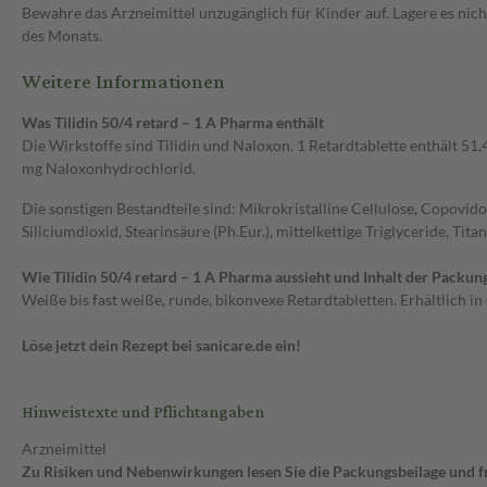
Bewahre das Arzneimittel unzugänglich für Kinder auf. Lagere es nic
des Monats.
Weitere Informationen
Was Tilidin 50/4 retard – 1 A Pharma enthält
Die Wirkstoffe sind Tilidin und Naloxon. 1 Retardtablette enthält 
mg Naloxonhydrochlorid.
Die sonstigen Bestandteile sind: Mikrokristalline Cellulose, Copovi
Siliciumdioxid, Stearinsäure (Ph.Eur.), mittelkettige Triglyceride, Tita
Wie Tilidin 50/4 retard – 1 A Pharma aussieht und Inhalt der Packun
Weiße bis fast weiße, runde, bikonvexe Retardtabletten. Erhältlich i
Löse jetzt dein Rezept bei sanicare.de ein!
Hinweistexte und Pflichtangaben
Arzneimittel
Zu Risiken und Nebenwirkungen lesen Sie die Packungsbeilage und fra