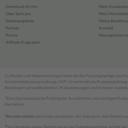
Download-Archiv
Mein Kundenko
Über Sanicare
Mein Merkzettel
Stellenangebote
Meine Bestellun
Partner
Kontakt
Presse
Neuregistrierun
Affiliate Programm
Zu Risiken und Nebenwirkungen lesen Sie die Packungsbeilage und fra
Arzneimittelpreisverordnung. UVP: Unverbindliche Preisempfehlung de
Bestell­wert versand­kosten­frei. Preisänderungen und Irrtümer vorbeh
1
Eine pharmazeutische Prüfung der Arzneimittel und sonstigen Pro
Herstellers.
2
Biozidprodukte
vorsichtig verwenden. Vor Gebrauch stets Etikett u
3
Die Übergabe deiner Bestellung an den Paketdienstleister erfolgt bei