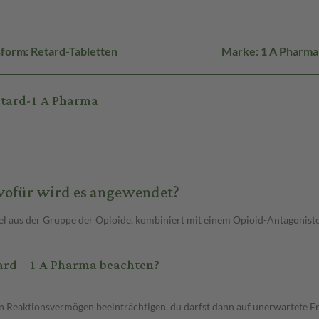
form: Retard-Tabletten
Marke: 1 A Pharma
retard-1 A Pharma
 wofür wird es angewendet?
tel aus der Gruppe der Opioide, kombiniert mit einem Opioid-Antagonist
tard – 1 A Pharma beachten?
 Reaktionsvermögen beeinträchtigen. du darfst dann auf unerwartete Ere