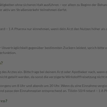
Tätigkeiten ohne sicheren Halt ausführen – vor allem zu Beginn der Beha
r aktiv am Straßenverkehr teilnehmen darfst.
etard – 1 A Pharma nur einnehmen, wenn dein Arzt den Nutzen höher als da
r Unverträglichkeit gegenüber bestimmten Zuckern leidest, sprich bitte 
erfunktion.
n?
s Arztes ein. Bitte frage bei deinem Arzt oder Apotheker nach, wenn du d
icht geteilt werden, da sonst die verzögerte Wirkstofffreisetzung nicht me
 morgens um 8 Uhr und abends um 20 Uhr. Wenn du eine Einnahme vergiss
n und passe den Einnahmeplan entsprechend an. Tilidin 50/4 retard – 1 A 
ren?