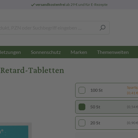
versandkostenfrei
ab 29 € und für E-Rezepte
letzungen
Sonnenschutz
Marken
Themenwelten
t Retard-Tabletten
Sparti
100 St
(0,41 € 
50 St
(0,54 € 
20 St
(0,90 € 