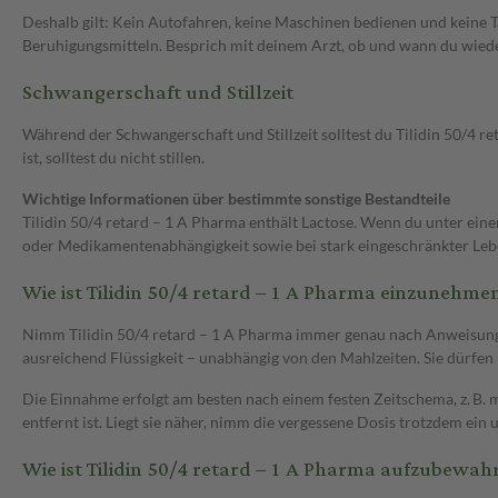
Deshalb gilt: Kein Autofahren, keine Maschinen bedienen und keine 
Beruhigungsmitteln. Besprich mit deinem Arzt, ob und wann du wiede
Schwangerschaft und Stillzeit
Während der Schwangerschaft und Stillzeit solltest du Tilidin 50/4 r
ist, solltest du nicht stillen.
Wichtige Informationen über bestimmte sonstige Bestandteile
Tilidin 50/4 retard – 1 A Pharma enthält Lactose. Wenn du unter eine
oder Medikamentenabhängigkeit sowie bei stark eingeschränkter Leb
Wie ist Tilidin 50/4 retard – 1 A Pharma einzunehme
Nimm Tilidin 50/4 retard – 1 A Pharma immer genau nach Anweisung de
ausreichend Flüssigkeit – unabhängig von den Mahlzeiten. Sie dürfen n
Die Einnahme erfolgt am besten nach einem festen Zeitschema, z. B.
entfernt ist. Liegt sie näher, nimm die vergessene Dosis trotzdem ei
Wie ist Tilidin 50/4 retard – 1 A Pharma aufzubewah