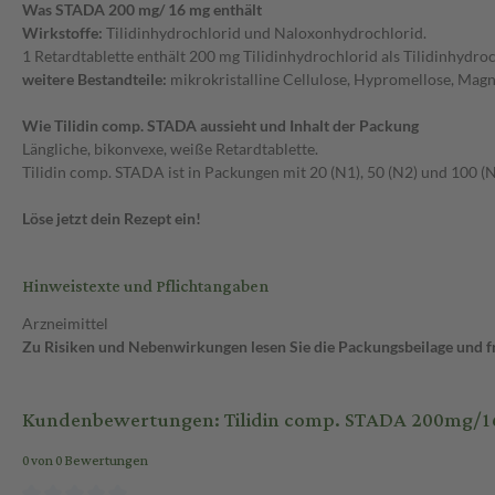
Was STADA 200 mg/ 16 mg enthält
Wirkstoffe:
Tilidinhydrochlorid und Naloxonhydrochlorid.
1 Retardtablette enthält 200 mg Tilidinhydrochlorid als Tilidinhy
weitere Bestandteile:
mikrokristalline Cellulose, Hypromellose, Magne
Wie Tilidin comp. STADA aussieht und Inhalt der Packung
Längliche, bikonvexe, weiße Retardtablette.
Tilidin comp. STADA ist in Packungen mit 20 (N1), 50 (N2) und 100 (N
Löse jetzt dein Rezept ein!
Hinweistexte und Pflichtangaben
Arzneimittel
Zu Risiken und Nebenwirkungen lesen Sie die Packungsbeilage und fra
Kundenbewertungen: Tilidin comp. STADA 200mg/16
0 von 0 Bewertungen