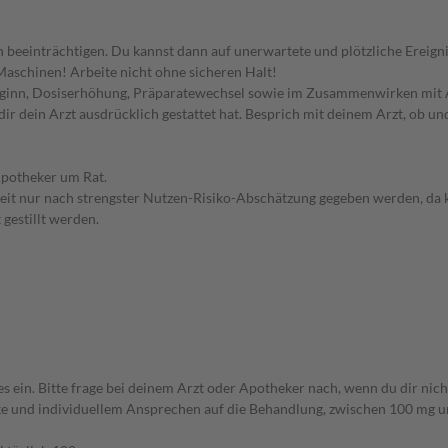
inträchtigen. Du kannst dann auf unerwartete und plötzliche Ereignisse
aschinen! Arbeite nicht ohne sicheren Halt!
beginn, Dosiserhöhung, Präparatewechsel sowie im Zusammenwirken mit 
ir dein Arzt ausdrücklich gestattet hat. Besprich mit deinem Arzt, ob un
Apotheker um Rat.
eit nur nach strengster Nutzen-Risiko-Abschätzung gegeben werden, da
 gestillt werden.
. Bitte frage bei deinem Arzt oder Apotheker nach, wenn du dir nicht 
e und individuellem Ansprechen auf die Behandlung, zwischen 100 mg un