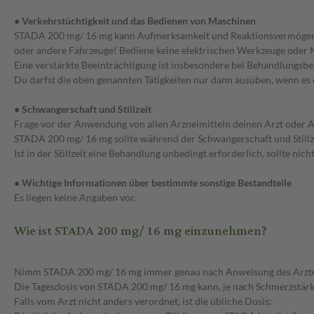
● Verkehrstüchtigkeit und das Bedienen von Maschinen
STADA 200 mg/ 16 mg kann Aufmerksamkeit und Reaktionsvermögen bee
oder andere Fahrzeuge! Bediene keine elektrischen Werkzeuge oder M
Eine verstärkte Beeinträchtigung ist insbesondere bei Behandlungs
Du darfst die oben genannten Tätigkeiten nur dann ausüben, wenn es d
● Schwangerschaft und Stillzeit
Frage vor der Anwendung von allen Arzneimitteln deinen Arzt oder 
STADA 200 mg/ 16 mg sollte während der Schwangerschaft und Stillz
Ist in der Stillzeit eine Behandlung unbedingt erforderlich, sollte nicht
● Wichtige Informationen über bestimmte sonstige Bestandteile
Es liegen keine Angaben vor.
Wie ist STADA 200 mg/ 16 mg einzunehmen?
Nimm STADA 200 mg/ 16 mg immer genau nach Anweisung des Arztes ein
Die Tagesdosis von STADA 200 mg/ 16 mg kann, je nach Schmerzstärk
Falls vom Arzt nicht anders verordnet, ist die übliche Dosis: