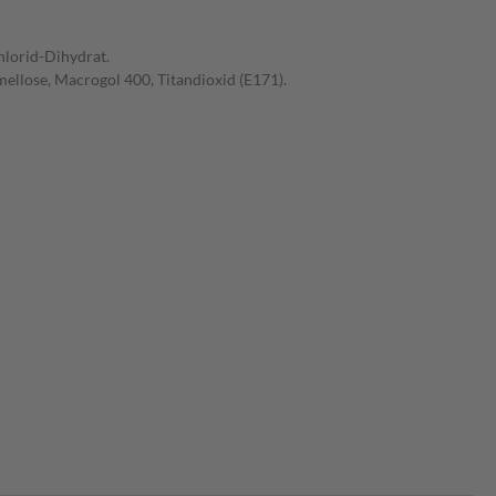
hlorid-Dihydrat.
mellose, Macrogol 400, Titandioxid (E171).