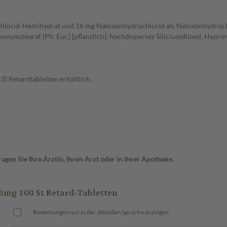
drochlorid-Hemihydrat und 16 mg Naloxonhydrochlorid als Naloxonhydroc
siumstearat (Ph. Eur.) [pflanzlich], hochdisperses Siliciumdioxid, Hypro
3) Retardtabletten erhältlich.
gen Sie Ihre Ärztin, Ihren Arzt oder in Ihrer Apotheke.
mg 100 St Retard-Tabletten
Bewertungen nur in der aktuellen Sprache anzeigen.