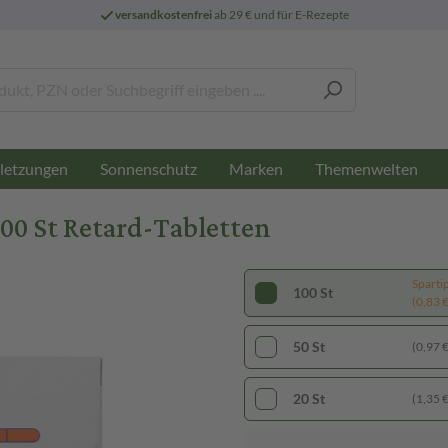
versandkostenfrei
ab 29 € und für E-Rezepte
letzungen
Sonnenschutz
Marken
Themenwelten
0 St Retard-Tabletten
Sparti
100 St
(0,83 € 
50 St
(0,97 € 
20 St
(1,35 € 