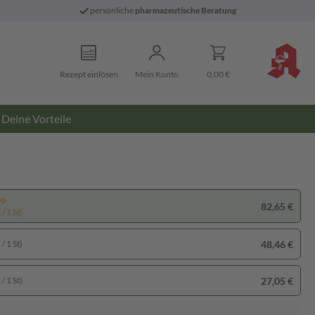
persönliche
pharmazeutische Beratung
Rezept einlösen
Mein Konto
0,00 €
Deine Vorteile
pp
82,65 €
/ 1 St)
48,46 €
/ 1 St)
27,05 €
/ 1 St)