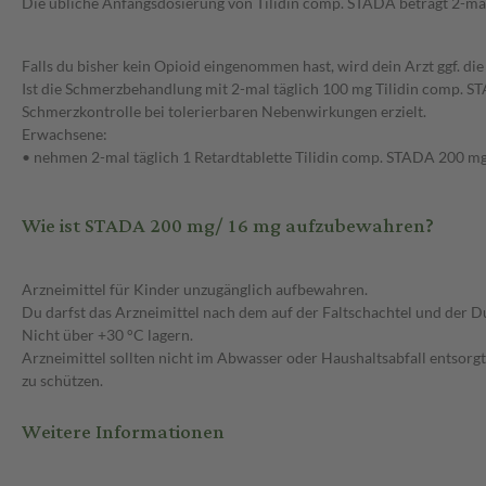
Die übliche Anfangsdosierung von Tilidin comp. STADA beträgt 2-mal
Falls du bisher kein Opioid eingenommen hast, wird dein Arzt ggf. d
Ist die Schmerzbehandlung mit 2-mal täglich 100 mg Tilidin comp. ST
Schmerzkontrolle bei tolerierbaren Nebenwirkungen erzielt.
Erwachsene:
• nehmen 2-mal täglich 1 Retardtablette Tilidin comp. STADA 200 mg
Wie ist STADA 200 mg/ 16 mg aufzubewahren?
Arzneimittel für Kinder unzugänglich aufbewahren.
Du darfst das Arzneimittel nach dem auf der Faltschachtel und de
Nicht über +30 °C lagern.
Arzneimittel sollten nicht im Abwasser oder Haushaltsabfall entsorg
zu schützen.
Weitere Informationen