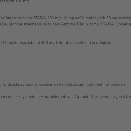
 täglich 100 mg.
ie Anfangsdosis von STADA 200 mg/ 16 mg auf 2-mal täglich 50 mg verring
ADA nicht ausreichend, wird dein Arzt die Tilidin comp. STADA-Dosierun
/16 mg (entsprechend 400 mg Tilidinhydrochlorid pro Tag) ein.
r Durchdrückpackung angegebenen Verfallsdatum nicht mehr anwenden.
t werden. Frage deinen Apotheker wie das Arzneimittel zu entsorgen ist,