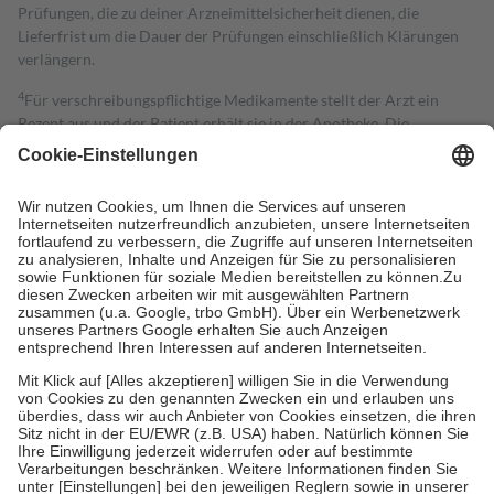
Prüfungen, die zu deiner Arzneimittelsicherheit dienen, die
Lieferfrist um die Dauer der Prüfungen einschließlich Klärungen
verlängern.
4
Für verschreibungspflichtige Medikamente stellt der Arzt ein
Rezept aus und der Patient erhält sie in der Apotheke. Die
gesetzliche Krankenversicherung übernimmt in der Regel die
Kosten dafür, der Versicherte trägt einen Teil davon als Zuzahlung
mit.
Grundsätzlich leisten Mitglieder Zuzahlungen in Höhe von zehn
Prozent des Abgabepreises,
mindestens
jedoch
fünf Euro
und
höchstens zehn Euro.
Es sind jedoch nie mehr als die tatsächlichen
Kosten der Leistung zu entrichten.
Diese Regeln gelten grundsätzlich auch für Online-Apotheken.
Bei Heilmitteln und häuslicher Krankenpflege beträgt die
Zuzahlung zehn Prozent der Kosten sowie zehn Euro je
Verordnung.
Um das Engagement der Versicherten für ihre eigene Gesundheit zu
stärken und die besondere Stellung der Familie zu unterstützen,
fallen
keine Zuzahlungen
an bei:
• Kindern und Jugendlichen bis zum vollendeten 18. Lebensjahr
mit Ausnahme der Fahrkosten