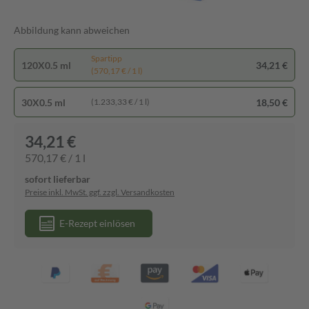
Abbildung kann abweichen
Spartipp
120X0.5 ml
34,21 €
(570,17 € / 1 l)
30X0.5 ml
18,50 €
(1.233,33 € / 1 l)
34,21 €
570,17 € / 1 l
sofort lieferbar
Preise inkl. MwSt. ggf. zzgl. Versandkosten
E-Rezept einlösen