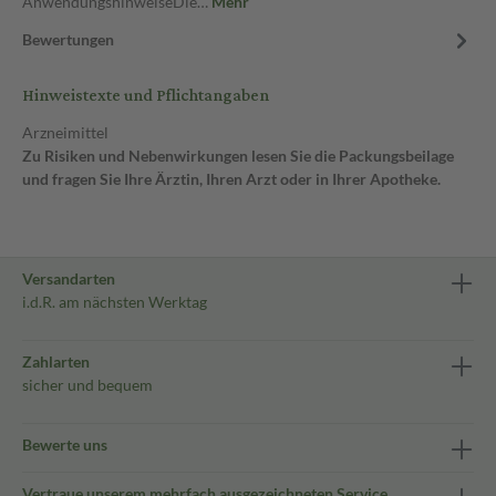
AnwendungshinweiseDie…
Mehr
Bewertungen
Hinweistexte und Pflichtangaben
Arzneimittel
Zu Risiken und Nebenwirkungen lesen Sie die Packungsbeilage
und fragen Sie Ihre Ärztin, Ihren Arzt oder in Ihrer Apotheke.
Versandarten
i.d.R. am nächsten Werktag
Zahlarten
sicher und bequem
Bewerte uns
Vertraue unserem mehrfach ausgezeichneten Service