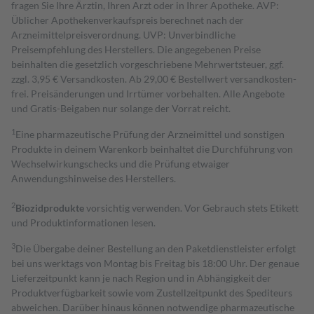
fragen Sie Ihre Ärztin, Ihren Arzt oder in Ihrer Apotheke. AVP:
Üblicher Apothekenverkaufspreis berechnet nach der
Arzneimittelpreisverordnung. UVP: Unverbindliche
Preisempfehlung des Herstellers. Die angegebenen Preise
beinhalten die gesetzlich vorgeschriebene Mehrwertsteuer, ggf.
zzgl. 3,95 € Versandkosten. Ab 29,00 € Bestell­wert versand­kosten­
frei. Preisänderungen und Irrtümer vorbehalten. Alle Angebote
und Gratis-Beigaben nur solange der Vorrat reicht.
1
Eine pharmazeutische Prüfung der Arzneimittel und sonstigen
Produkte in deinem Warenkorb beinhaltet die Durchführung von
Wechselwirkungschecks und die Prüfung etwaiger
Anwendungshinweise des Herstellers.
2
Biozidprodukte
vorsichtig verwenden. Vor Gebrauch stets Etikett
und Produktinformationen lesen.
3
Die Übergabe deiner Bestellung an den Paketdienstleister erfolgt
bei uns werktags von Montag bis Freitag bis 18:00 Uhr. Der genaue
Lieferzeitpunkt kann je nach Region und in Abhängigkeit der
Produktverfügbarkeit sowie vom Zustellzeitpunkt des Spediteurs
abweichen. Darüber hinaus können notwendige pharmazeutische