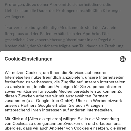
Prüfungen, die zu deiner Arzneimittelsicherheit dienen, die
Lieferfrist um die Dauer der Prüfungen einschließlich Klärungen
verlängern.
4
Für verschreibungspflichtige Medikamente stellt der Arzt ein
Rezept aus und der Patient erhält sie in der Apotheke. Die
gesetzliche Krankenversicherung übernimmt in der Regel die
Kosten dafür, der Versicherte trägt einen Teil davon als Zuzahlung
mit.
Grundsätzlich leisten Mitglieder Zuzahlungen in Höhe von zehn
Prozent des Abgabepreises,
mindestens
jedoch
fünf Euro
und
höchstens zehn Euro.
Es sind jedoch nie mehr als die tatsächlichen
Kosten der Leistung zu entrichten.
Diese Regeln gelten grundsätzlich auch für Online-Apotheken.
Bei Heilmitteln und häuslicher Krankenpflege beträgt die
Zuzahlung zehn Prozent der Kosten sowie zehn Euro je
Verordnung.
Um das Engagement der Versicherten für ihre eigene Gesundheit zu
stärken und die besondere Stellung der Familie zu unterstützen,
fallen
keine Zuzahlungen
an bei:
• Kindern und Jugendlichen bis zum vollendeten 18. Lebensjahr