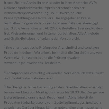
fragen Sie Ihre Ärztin, Ihren Arzt oder in Ihrer Apotheke. AVP:
Üblicher Apothekenverkaufspreis berechnet nach der
Arzneimittelpreisverordnung. UVP: Unverbindliche
Preisempfehlung des Herstellers. Die angegebenen Preise
beinhalten die gesetzlich vorgeschriebene Mehrwertsteuer, ggf.
zzgl. 3,95 € Versandkosten. Ab 29,00 € Bestell­wert versand­kosten­
frei. Preisänderungen und Irrtümer vorbehalten. Alle Angebote
und Gratis-Beigaben nur solange der Vorrat reicht.
1
Eine pharmazeutische Prüfung der Arzneimittel und sonstigen
Produkte in deinem Warenkorb beinhaltet die Durchführung von
Wechselwirkungschecks und die Prüfung etwaiger
Anwendungshinweise des Herstellers.
2
Biozidprodukte
vorsichtig verwenden. Vor Gebrauch stets Etikett
und Produktinformationen lesen.
3
Die Übergabe deiner Bestellung an den Paketdienstleister erfolgt
bei uns werktags von Montag bis Freitag bis 18:00 Uhr. Der genaue
Lieferzeitpunkt kann je nach Region und in Abhängigkeit der
Produktverfügbarkeit sowie vom Zustellzeitpunkt des Spediteurs
abweichen. Darüber hinaus können notwendige pharmazeutische